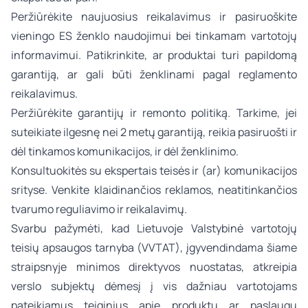
Peržiūrėkite naujuosius reikalavimus ir pasiruoškite
vieningo ES ženklo naudojimui bei tinkamam vartotojų
informavimui. Patikrinkite, ar produktai turi papildomą
garantiją, ar gali būti ženklinami pagal reglamento
reikalavimus.
Peržiūrėkite garantijų ir remonto politiką. Tarkime, jei
suteikiate ilgesnę nei 2 metų garantiją, reikia pasiruošti ir
dėl tinkamos komunikacijos, ir dėl ženklinimo.
Konsultuokitės su ekspertais teisės ir (ar) komunikacijos
srityse. Venkite klaidinančios reklamos, neatitinkančios
tvarumo reguliavimo ir reikalavimų.
Svarbu pažymėti, kad Lietuvoje Valstybinė vartotojų
teisių apsaugos tarnyba (VVTAT), įgyvendindama šiame
straipsnyje minimos direktyvos nuostatas, atkreipia
verslo subjektų dėmesį į vis dažniau vartotojams
pateikiamus teiginius apie produktų ar paslaugų