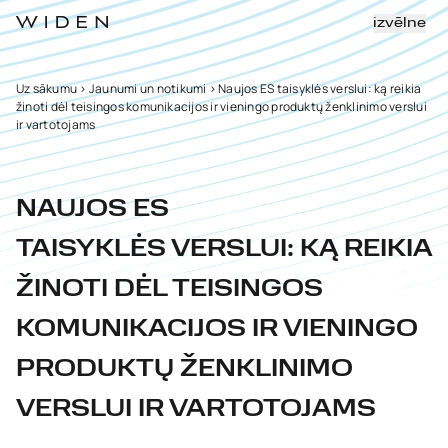
izvēlne
Uz sākumu
>
Jaunumi un notikumi
>
Naujos ES taisyklės verslui: ką reikia
žinoti dėl teisingos komunikacijos ir vieningo produktų ženklinimo verslui
ir vartotojams
NAUJOS ES
TAISYKLĖS VERSLUI: KĄ REIKIA
ŽINOTI DĖL TEISINGOS
KOMUNIKACIJOS IR VIENINGO
PRODUKTŲ ŽENKLINIMO
VERSLUI IR VARTOTOJAMS