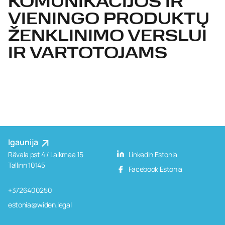
KOMUNIKACIJOS IR
VIENINGO PRODUKTŲ
ŽENKLINIMO VERSLUI
IR VARTOTOJAMS
Igaunija
Rävala pst 4 / Laikmaa 15
LinkedIn Estonia
Tallinn 10145
Facebook Estonia
+3726400250
estonia@widen.legal