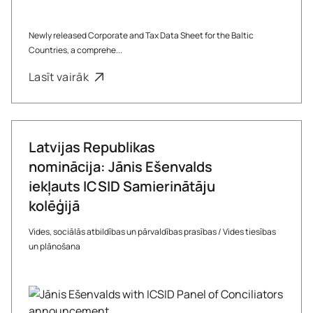
Newly released Corporate and Tax Data Sheet for the Baltic
Countries, a comprehe...
Lasīt vairāk
Latvijas Republikas
nominācija: Jānis Ešenvalds
iekļauts ICSID Samierinātāju
kolēģijā
Vides, sociālās atbildības un pārvaldības prasības
/
Vides tiesības
un plānošana