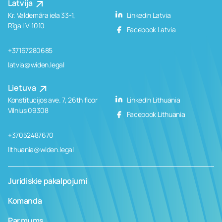
Latvija
Kr. Valdemāra iela 33-1,
Linkedin Latvia
Rīga LV-1010
Facebook Latvia
+37167280685
latvia@widen.legal
Lietuva
Konstitucijos ave. 7, 26th floor
LinkedIn Lithuania
Vilnius 09308
Facebook Lithuania
+37052487670
lithuania@widen.legal
Juridiskie pakalpojumi
Komanda
Par mums