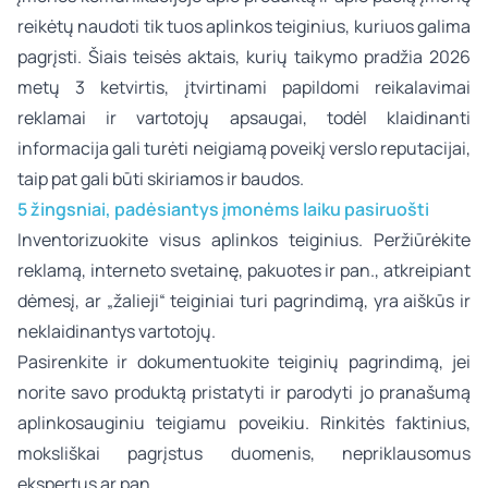
reikėtų naudoti tik tuos aplinkos teiginius, kuriuos galima
pagrįsti. Šiais teisės aktais, kurių taikymo pradžia 2026
metų 3 ketvirtis, įtvirtinami papildomi reikalavimai
reklamai ir vartotojų apsaugai, todėl klaidinanti
informacija gali turėti neigiamą poveikį verslo reputacijai,
taip pat gali būti skiriamos ir baudos.
5 žingsniai, padėsiantys įmonėms laiku pasiruošti
Inventorizuokite visus aplinkos teiginius. Peržiūrėkite
reklamą, interneto svetainę, pakuotes ir pan., atkreipiant
dėmesį, ar „žalieji“ teiginiai turi pagrindimą, yra aiškūs ir
neklaidinantys vartotojų.
Pasirenkite ir dokumentuokite teiginių pagrindimą, jei
norite savo produktą pristatyti ir parodyti jo pranašumą
aplinkosauginiu teigiamu poveikiu. Rinkitės faktinius,
moksliškai pagrįstus duomenis, nepriklausomus
ekspertus ar pan.