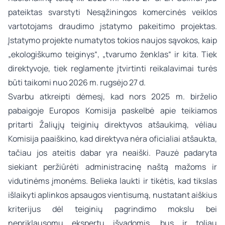
pateiktas svarstyti Nesąžiningos komercinės veiklos
vartotojams draudimo įstatymo pakeitimo projektas.
Įstatymo projekte numatytos tokios naujos sąvokos, kaip
„ekologiškumo teiginys“, „tvarumo ženklas“ ir kita. Tiek
direktyvoje, tiek reglamente įtvirtinti reikalavimai turės
būti taikomi nuo 2026 m. rugsėjo 27 d.
Svarbu atkreipti dėmesį, kad nors 2025 m. birželio
pabaigoje Europos Komisija paskelbė apie teikiamos
pritarti Žaliųjų teiginių direktyvos atšaukimą, vėliau
Komisija paaiškino, kad direktyva nėra oficialiai atšaukta,
tačiau jos ateitis dabar yra neaiški. Pauzė padaryta
siekiant peržiūrėti administracinę naštą mažoms ir
vidutinėms įmonėms. Belieka laukti ir tikėtis, kad tikslas
išlaikyti aplinkos apsaugos vientisumą, nustatant aiškius
kriterijus dėl teiginių pagrindimo mokslu bei
nepriklausomų ekspertų išvadomis, bus ir toliau