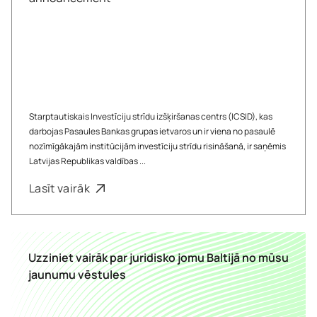
Starptautiskais Investīciju strīdu izšķiršanas centrs (ICSID), kas
darbojas Pasaules Bankas grupas ietvaros un ir viena no pasaulē
nozīmīgākajām institūcijām investīciju strīdu risināšanā, ir saņēmis
Latvijas Republikas valdības ...
Lasīt vairāk
Uzziniet vairāk par juridisko jomu Baltijā no mūsu
jaunumu vēstules