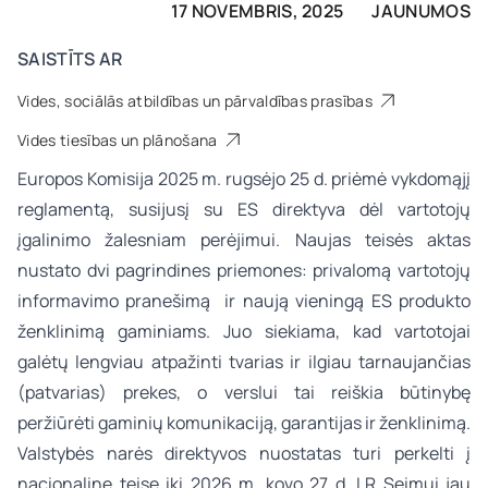
17 NOVEMBRIS, 2025
JAUNUMOS
SAISTĪTS AR
Vides, sociālās atbildības un pārvaldības prasības
Vides tiesības un plānošana
Europos Komisija 2025 m. rugsėjo 25 d. priėmė vykdomąjį
reglamentą, susijusį su ES direktyva dėl vartotojų
įgalinimo žalesniam perėjimui. Naujas teisės aktas
nustato dvi pagrindines priemones: privalomą vartotojų
informavimo pranešimą ir naują vieningą ES produkto
ženklinimą gaminiams. Juo siekiama, kad vartotojai
galėtų lengviau atpažinti tvarias ir ilgiau tarnaujančias
(patvarias) prekes, o verslui tai reiškia būtinybę
peržiūrėti gaminių komunikaciją, garantijas ir ženklinimą.
Valstybės narės direktyvos nuostatas turi perkelti į
nacionalinę teisę iki 2026 m. kovo 27 d. LR Seimui jau