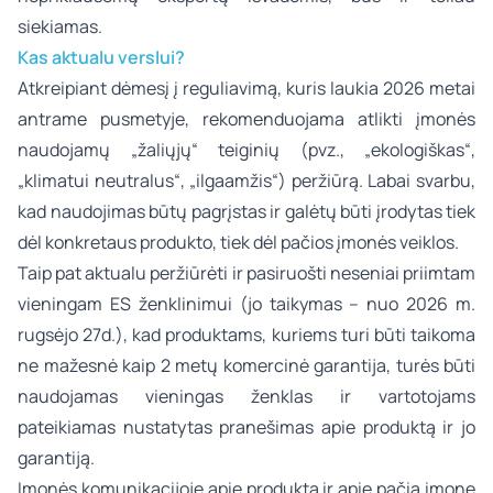
siekiamas.
Kas aktualu verslui?
Atkreipiant dėmesį į reguliavimą, kuris laukia 2026 metai
antrame pusmetyje, rekomenduojama atlikti įmonės
naudojamų „žaliųjų“ teiginių (pvz., „ekologiškas“,
„klimatui neutralus“, „ilgaamžis“) peržiūrą. Labai svarbu,
kad naudojimas būtų pagrįstas ir galėtų būti įrodytas tiek
dėl konkretaus produkto, tiek dėl pačios įmonės veiklos.
Taip pat aktualu peržiūrėti ir pasiruošti neseniai priimtam
vieningam ES ženklinimui (jo taikymas – nuo 2026 m.
rugsėjo 27d.), kad produktams, kuriems turi būti taikoma
ne mažesnė kaip 2 metų komercinė garantija, turės būti
naudojamas vieningas ženklas ir vartotojams
pateikiamas nustatytas pranešimas apie produktą ir jo
garantiją.
Įmonės komunikacijoje apie produktą ir apie pačią įmonę