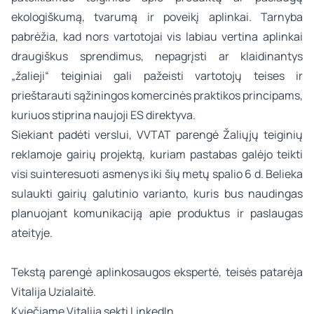
ekologiškumą, tvarumą ir poveikį aplinkai. Tarnyba
pabrėžia, kad nors vartotojai vis labiau vertina aplinkai
draugiškus sprendimus, nepagrįsti ar klaidinantys
„žalieji“ teiginiai gali pažeisti vartotojų teises ir
prieštarauti sąžiningos komercinės praktikos principams,
kuriuos stiprina naujoji ES direktyva.
Siekiant padėti verslui, VVTAT parengė Žaliųjų teiginių
reklamoje gairių projektą, kuriam pastabas galėjo teikti
visi suinteresuoti asmenys iki šių metų spalio 6 d. Belieka
sulaukti gairių galutinio varianto, kuris bus naudingas
planuojant komunikaciją apie produktus ir paslaugas
ateityje.
Tekstą parengė
aplinkosaugos
ekspertė, teisės patarėja
Vitalija Uzialaitė
.
Kviečiame Vitaliją sekti
LinkedIn.