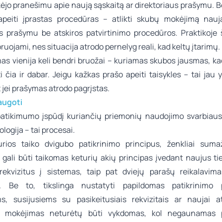
ekėjo pranešimu apie naują sąskaitą ar direktoriaus prašymu. B
eiti įprastas procedūras – atlikti skubų mokėjimą nauj
us prašymu be atskiros patvirtinimo procedūros. Praktikoje š
ruojami, nes situacija atrodo pernelyg reali, kad keltų įtarimų.
as vienija keli bendri bruožai – kuriamas skubos jausmas, k
kti čia ir dabar. Jeigu kažkas prašo apeiti taisykles – tai jau 
t jei prašymas atrodo pagrįstas.
augoti
patikimumo įspūdį kuriančių priemonių naudojimo svarbiau
logija – tai procesai.
rios taiko dvigubo patikrinimo principus, ženkliai sumaž
 gali būti taikomas keturių akių principas įvedant naujus ti
ekvizitus į sistemas, taip pat dviejų parašų reikalavima
. Be to, tikslinga nustatyti papildomas patikrinimo 
, susijusiems su pasikeitusiais rekvizitais ar naujai at
 – mokėjimas neturėtų būti vykdomas, kol negaunamas 