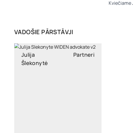
Kviečiame J
VADOŠIE PĀRSTĀVJI
Julija
Partneri
Šlekonytė
julija.slekonyte@widen.legal