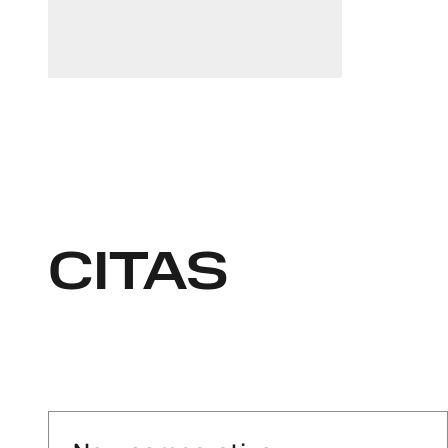
Linkedin
+370 647 29616
CITAS