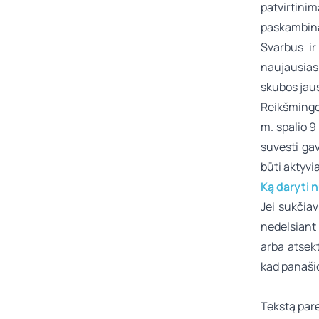
patvirtini
paskambina
Svarbus ir
naujausias
skubos jaus
Reikšmingo
m. spalio 9
suvesti ga
būti aktyv
Ką daryti 
Jei sukčiav
nedelsiant 
arba atsekt
kad panašio
Tekstą pa