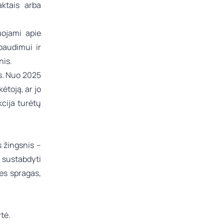
aktais arba
uojami apie
paudimui ir
nis.
s. Nuo 2025
ėtoją, ar jo
cija turėtų
s žingsnis –
a sustabdyti
nes spragas,
ytė
.