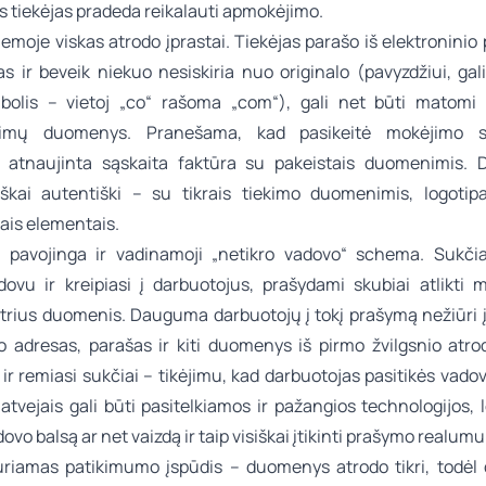
sis tiekėjas pradeda reikalauti apmokėjimo.
emoje viskas atrodo įprastai. Tiekėjas parašo iš elektroninio 
as ir beveik niekuo nesiskiria nuo originalo (pavyzdžiui, gali
bolis – vietoj „co“ rašoma „com“), gali net būti matomi
ėjimų duomenys. Pranešama, kad pasikeitė mokėjimo są
 atnaujinta sąskaita faktūra su pakeistais duomenimis.
iškai autentiški – su tikrais tiekimo duomenimis, logotipai
ais elementais.
pavojinga ir vadinamoji „netikro vadovo“ schema. Sukči
ovu ir kreipiasi į darbuotojus, prašydami skubiai atlikti 
utrius duomenis. Dauguma darbuotojų į tokį prašymą nežiūri į
to adresas, parašas ir kiti duomenys iš pirmo žvilgsnio atro
ir remiasi sukčiai – tikėjimu, kad darbuotojas pasitikės vad
 atvejais gali būti pasitelkiamos ir pažangios technologijos, 
ovo balsą ar net vaizdą ir taip visiškai įtikinti prašymo realumu
uriamas patikimumo įspūdis – duomenys atrodo tikri, todėl 