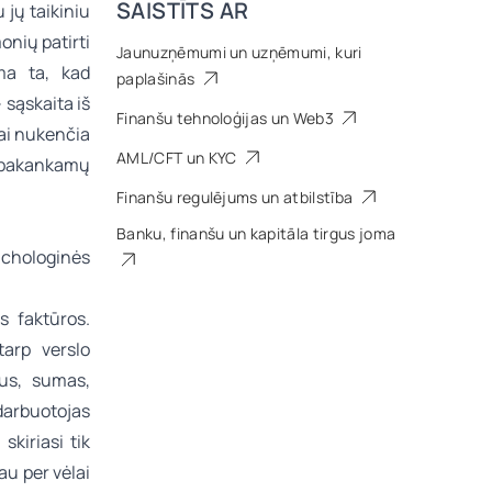
SAISTĪTS AR
jų taikiniu
onių patirti
Jaunuzņēmumi un uzņēmumi, kuri
ema ta, kad
paplašinās
 sąskaita iš
Finanšu tehnoloģijas un Web3
iai nukenčia
AML/CFT un KYC
nepakankamų
Finanšu regulējums un atbilstība
Banku, finanšu un kapitāla tirgus joma
ichologinės
 faktūros.
tarp verslo
mus, sumas,
 darbuotojas
skiriasi tik
au per vėlai