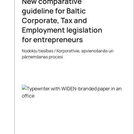
New comparative
guideline for Baltic
Corporate, Tax and
Employment legislation
for entrepreneurs
Nodokļu tiesības
/
Korporatīvie, apvienošanās un
pārņemšanas procesi