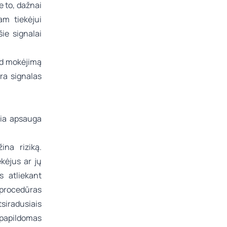
e to, dažnai
am tiekėjui
ie signalai
ad mokėjimą
yra signalas
sia apsauga
ina riziką.
ekėjus ar jų
s atliekant
procedūras
siradusiais
papildomas