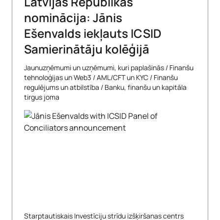
Latvijas Republikas
nominācija: Jānis
Ešenvalds iekļauts ICSID
Samierinātāju kolēģijā
Jaunuzņēmumi un uzņēmumi, kuri paplašinās
/
Finanšu
tehnoloģijas un Web3
/
AML/CFT un KYC
/
Finanšu
regulējums un atbilstība
/
Banku, finanšu un kapitāla
tirgus joma
Starptautiskais Investīciju strīdu izšķiršanas centrs