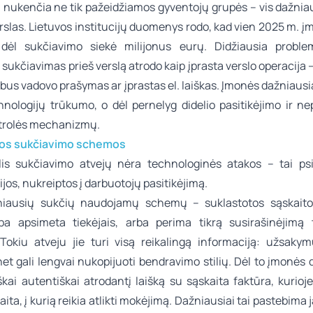
 nukenčia ne tik pažeidžiamos gyventojų grupės – vis dažniau 
rslas. Lietuvos institucijų duomenys rodo, kad vien 2025 m. įm
 dėl sukčiavimo siekė milijonus eurų. Didžiausia probl
s sukčiavimas prieš verslą atrodo kaip įprasta verslo operacija –
ubus vadovo prašymas ar įprastas el. laiškas. Įmonės dažniaus
hnologijų trūkumo, o dėl pernelyg didelio pasitikėjimo ir 
ntrolės mechanizmų.
ios sukčiavimo schemos
alis sukčiavimo atvejų nėra technologinės atakos – tai ps
jos, nukreiptos į darbuotojų pasitikėjimą.
niausių sukčių naudojamų schemų – suklastotos sąskaitos
ba apsimeta tiekėjais, arba perima tikrą susirašinėjimą 
 Tokiu atveju jie turi visą reikalingą informaciją: užsaky
et gali lengvai nukopijuoti bendravimo stilių. Dėl to įmonės
kai autentiškai atrodantį laišką su sąskaita faktūra, kurioje 
ita, į kurią reikia atlikti mokėjimą. Dažniausiai tai pastebima j