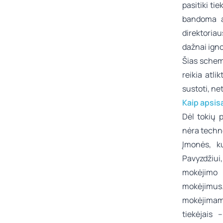
pasitiki ti
bandoma ap
direktoria
dažnai igno
Šias schem
reikia atli
sustoti, ne
Kaip apsis
Dėl tokių 
nėra techno
Įmonės, ku
Pavyzdžiui,
mokėjimo r
mokėjimus
mokėjimams
tiekėjais