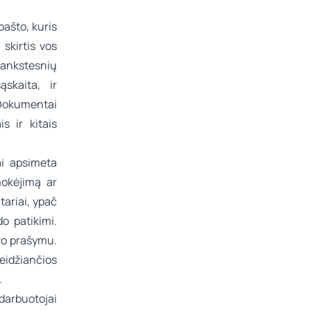
pašto, kuris
 skirtis vos
 ankstesnių
skaita, ir
 Dokumentai
s ir kitais
ai apsimeta
mokėjimą ar
tariai, ypač
do patikimi.
ovo prašymu.
leidžiančios
.
darbuotojai