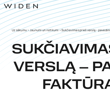
Uz sākumu
>
Jaunumi un notikumi
>
Sukčiavimas prieš verslą – pavedima
SUKČIAVIMA
VERSLĄ – P
FAKTŪRĄ