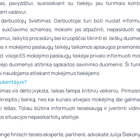
mas, pavyzdžiui, susisiekiant su tiekėju jau turimais kont
nt vadovui.
 darbuotojų švietimas. Darbuotojai turi būti nuolat inform
 sukčiavimo schemas, mokomi jas atpažinti, nepasiduoti s
mui, laikytis procedūrų bei kruopščiai tikrinti el. laiškų duome
s ir mokėjimo paslaugų teikėjų taikomos apsaugos priemonė
 d. visoje ES mokėjimo paslaugų teikėjai privalo informuoti mok
vėjo duomenys atitinka sąskaitos savininko duomenis. Ši funk
iai naudojama atliekant mokėjimus tiekėjams.
nukentėjus?
imas vis dėlto įvyksta, laikas tampa kritiniu veiksniu. Pirmasi
kreiptis į banką, nes kai kuriais atvejais mokėjimą dar galim
i lėšas. Toliau būtina informuoti teisėsaugą ir įvertinti vidi
s situacijos nepasikartotų ateityje.
rengė
fintech teisės
ekspertė, partnerė, advokatė
Julija Šlekon