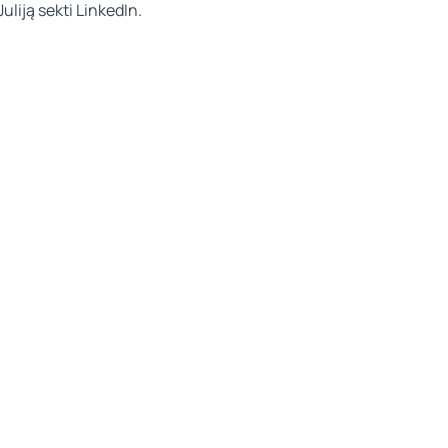
uliją sekti
LinkedIn
.