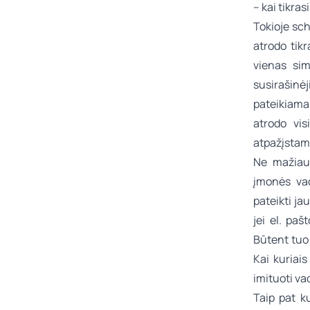
– kai tikra
Tokioje sch
atrodo tikr
vienas sim
susirašin
pateikiama
atrodo vis
atpažįstam
Ne mažiau 
įmonės vad
pateikti ja
jei el. paš
Būtent tuo 
Kai kuriais
imituoti vad
Taip pat k