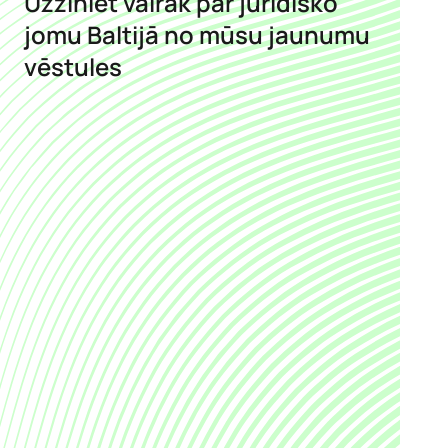
Uzziniet vairāk par juridisko
jomu Baltijā no mūsu jaunumu
vēstules