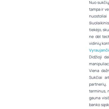
Nuo sukčių
tampa ir ve
nuostoliai
šiuolaikini
tiekėjo, sk
ne dėl tec
vidinių ko
Vyraujanč
Didžioji d
manipuliaci
Viena daž
Sukčiai ar
partnerių.
terminus, n
gauna visiš
banko sąska