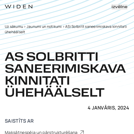
izvēlne
Uz sākumu
>
Jaunumi un notikumi
>
ASi Solbritt saneerimiskava kinnitati
ühehäälselt
AS SOLBRITTI
SANEERIMISKAVA
KINNITATI
ÜHEHÄÄLSELT
4 JANVĀRIS, 2024
SAISTĪTS AR
Maksātnespēja un pārstrukturēšana