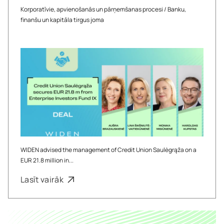
Korporatīvie, apvienošanās un pārņemšanas procesi
/
Banku,
finanšu un kapitāla tirgus joma
WIDEN advised the management of Credit Union Saulėgrąža on a
EUR 21.8 million in...
Lasīt vairāk