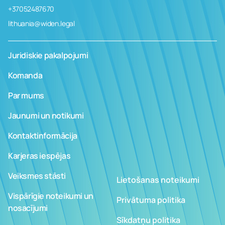
+37052487670
lithuania@widen.legal
Juridiskie pakalpojumi
Komanda
Par mums
Jaunumi un notikumi
Kontaktinformācija
Karjeras iespējas
Veiksmes stāsti
Lietošanas noteikumi
Vispārīgie noteikumi un
Privātuma politika
nosacījumi
Sīkdatņu politika