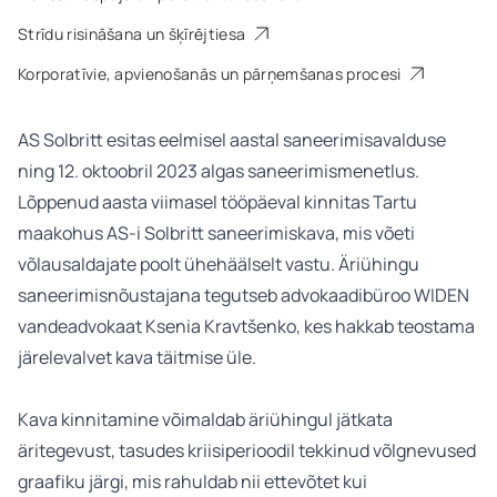
Strīdu risināšana un šķīrējtiesa
Korporatīvie, apvienošanās un pārņemšanas procesi
AS Solbritt esitas eelmisel aastal saneerimisavalduse
ning 12. oktoobril 2023 algas saneerimismenetlus.
Lõppenud aasta viimasel tööpäeval kinnitas Tartu
maakohus AS-i Solbritt saneerimiskava, mis võeti
võlausaldajate poolt ühehäälselt vastu. Äriühingu
saneerimisnõustajana tegutseb advokaadibüroo WIDEN
vandeadvokaat Ksenia Kravtšenko, kes hakkab teostama
järelevalvet kava täitmise üle.
Kava kinnitamine võimaldab äriühingul jätkata
äritegevust, tasudes kriisiperioodil tekkinud võlgnevused
graafiku järgi, mis rahuldab nii ettevõtet kui