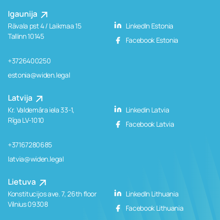
Igaunija
Rävala pst 4 / Laikmaa 15
LinkedIn Estonia
Tallinn 10145
Facebook Estonia
+3726400250
estonia@widen.legal
Latvija
Kr. Valdemāra iela 33-1,
Linkedin Latvia
Rīga LV-1010
Facebook Latvia
+37167280685
latvia@widen.legal
Lietuva
Konstitucijos ave. 7, 26th floor
LinkedIn Lithuania
Vilnius 09308
Facebook Lithuania