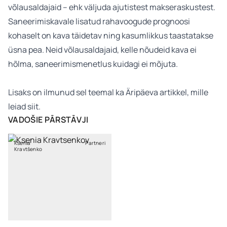
võlausaldajaid – ehk väljuda ajutistest makseraskustest.
Saneerimiskavale lisatud rahavoogude prognoosi
kohaselt on kava täidetav ning kasumlikkus taastatakse
üsna pea. Neid võlausaldajaid, kelle nõudeid kava ei
hõlma, saneerimismenetlus kuidagi ei mõjuta.
Lisaks on ilmunud sel teemal ka Äripäeva artikkel, mille
leiad
siit
.
VADOŠIE PĀRSTĀVJI
Ksenia
Partneri
Kravtšenko