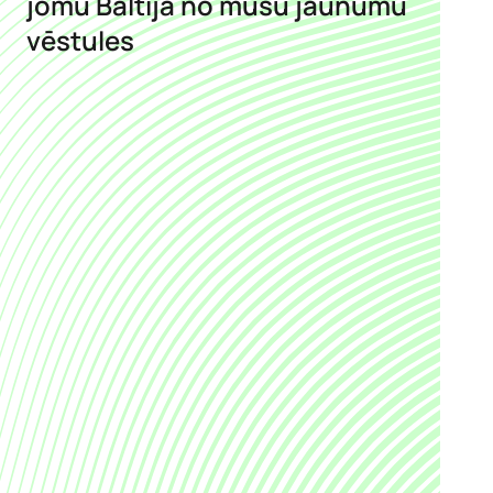
jomu Baltijā no mūsu jaunumu
vēstules