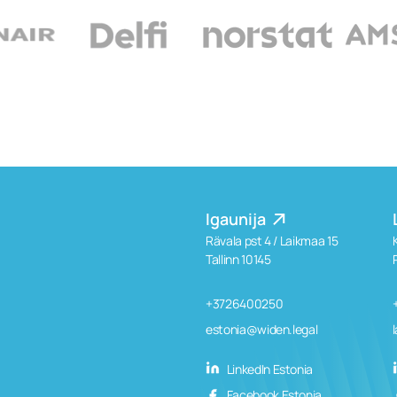
Igaunija
Rävala pst 4 / Laikmaa 15
Tallinn 10145
+3726400250
estonia@widen.legal
LinkedIn Estonia
Facebook Estonia