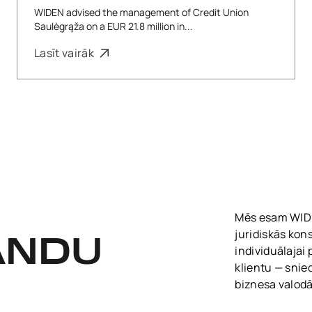
WIDEN advised the management of Credit Union
Saulėgrąža on a EUR 21.8 million in...
Lasīt vairāk
Mēs esam WIDEN
juridiskās kon
ANDU
individuālajai
klientu — snie
biznesa valodā