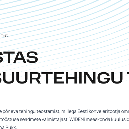
amist
STAS
SUURTEHINGU 
 põneva tehingu teostamist, millega Eesti konveieritootja o
atööstuse seadmete valmistajast. WIDENi meeskonda kuulusi
ina Pukk.