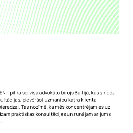
 - pilna servisa advokātu birojs Baltijā, kas sniedz
sultācijas, pievēršot uzmanību katra klienta
 pieredzei. Tas nozīmē, ka mēs koncentrējamies uz
dzam praktiskas konsultācijas un runājam ar jums
.