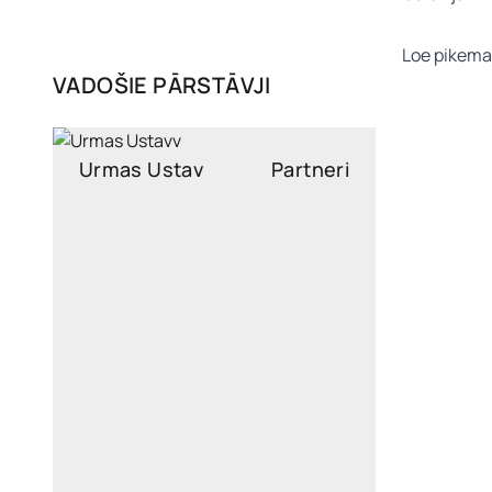
Loe pikema
VADOŠIE PĀRSTĀVJI
Urmas Ustav
Partneri
urmas.ustav@widen.legal
LinkedIn