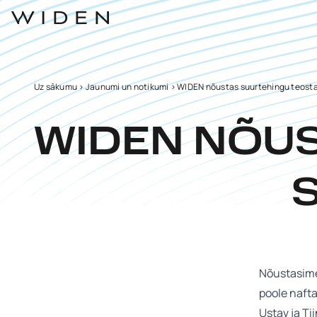
Uz sākumu
>
Jaunumi un notikumi
>
WIDEN nõustas suurtehingu teost
WIDEN NÕU
Nõustasime
poole naft
Ustav ja Ti