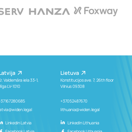
Latvija
Lietuva
Kr. Valdemāra iela 33-1,
Konstitucijos ave. 7, 26th floor
Rīga LV-1010
Vilnius 09308
+37167280685
+37052487670
latvia@widen.legal
lithuania@widen.legal
Linkedin Latvia
LinkedIn Lithuania
Facebook Latvia
Facebook Lithuania