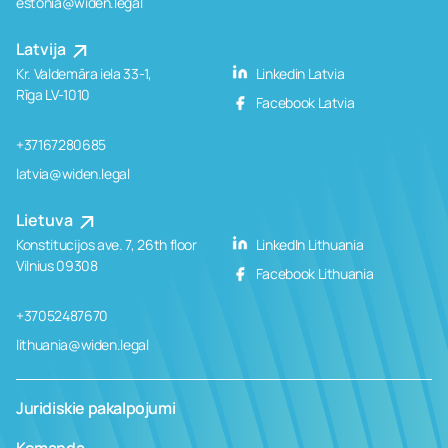
estonia@widen.legal
Latvija
Kr. Valdemāra iela 33-1,
Linkedin Latvia
Rīga LV-1010
Facebook Latvia
+37167280685
latvia@widen.legal
Lietuva
Konstitucijos ave. 7, 26th floor
LinkedIn Lithuania
Vilnius 09308
Facebook Lithuania
+37052487670
lithuania@widen.legal
Juridiskie pakalpojumi
Komanda