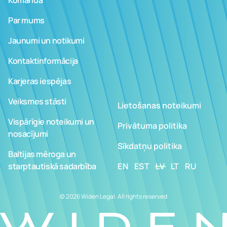
Par mums
Jaunumi un notikumi
Kontaktinformācija
Karjeras iespējas
Veiksmes stāsti
Lietošanas noteikumi
Vispārīgie noteikumi un
Privātuma politika
nosacījumi
Sīkdatņu politika
Baltijas mēroga un
starptautiskā sadarbība
EN
EST
LV
LT
RU
© 2026 Widen Legal. All rights reserved