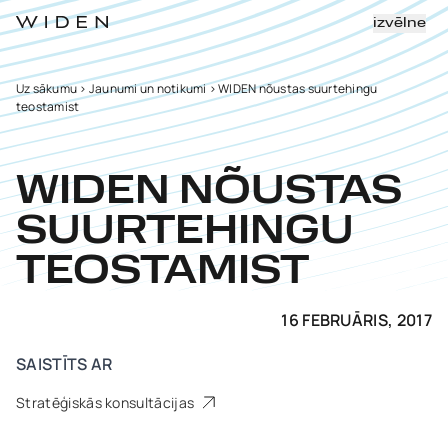
izvēlne
Uz sākumu
>
Jaunumi un notikumi
>
WIDEN nõustas suurtehingu
teostamist
WIDEN NÕUSTAS
SUURTEHINGU
TEOSTAMIST
16 FEBRUĀRIS, 2017
SAISTĪTS AR
Stratēģiskās konsultācijas