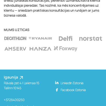
sniedz juridiskās konsultācijas, pievēršot uzmanību katra klienta
individuālajai pieredzei. Tas nozīmē, ka mēs koncentrējamies uz
klientu — sniedzam praktiskas konsultācijas un runājam ar jums
biznesa valodā.
MUMS UZTICAS
Igaunija
Rävala pst 4 / Laikmaa 15
LinkedIn Estonia
Tallinn 10145
Facebook Estonia
+3726400250