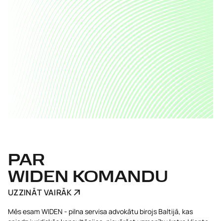
PAR
WIDEN KOMANDU
UZZINĀT VAIRĀK
Mēs esam WIDEN - pilna servisa advokātu birojs Baltijā, kas