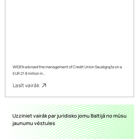
WIDEN advised the management of Credit Union Saulėgrąža on a
EUR 21.8 million in...
Lasīt vairāk
Uzziniet vairāk par juridisko jomu Baltijā no mūsu
jaunumu vēstules