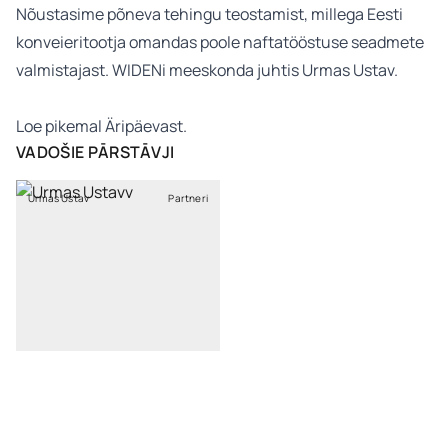
Nõustasime põneva tehingu teostamist, millega Eesti
konveieritootja omandas poole naftatööstuse seadmete
valmistajast. WIDENi meeskonda juhtis Urmas Ustav.
Loe pikemal
Äripäevast
.
VADOŠIE PĀRSTĀVJI
Urmas Ustav
Partneri