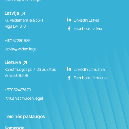
Latvija
Kr. Valdemāra iela 33-1,
LinkedIn Latvia
Rīga LV-1010
Facebook Latvia
+37167280685
latvia@widen.legal
Lietuva
Konstitucijos pr. 7, 26 aukštas
LinkedIn Lithuania
Vilnius 09308
Facebook Lithuania
+37052487670
lithuania@widen.legal
Teisinės paslaugos
Komanda