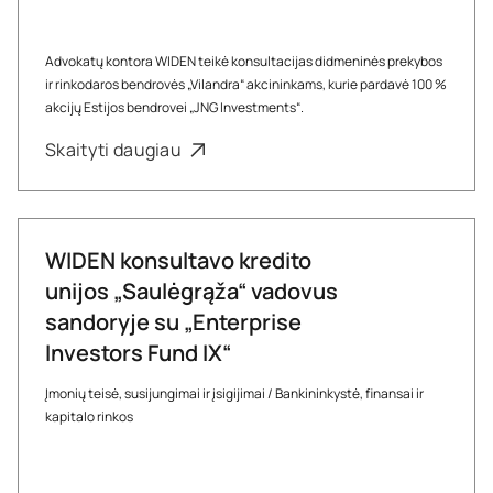
Advokatų kontora WIDEN teikė konsultacijas didmeninės prekybos
ir rinkodaros bendrovės „Vilandra“ akcininkams, kurie pardavė 100 %
akcijų Estijos bendrovei „JNG Investments“.
Skaityti daugiau
WIDEN konsultavo kredito
unijos „Saulėgrąža“ vadovus
sandoryje su „Enterprise
Investors Fund IX“
Įmonių teisė, susijungimai ir įsigijimai
/
Bankininkystė, finansai ir
kapitalo rinkos