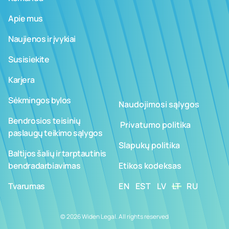
Apie mus
Naujienos ir įvykiai
Susisiekite
Karjera
Sėkmingos bylos
Naudojimosi sąlygos
Bendrosios teisinių
­ ­­Privatumo politika
paslaugų teikimo sąlygos
Slapukų politika
Baltijos šalių ir tarptautinis
bendradarbiavimas
Etikos kodeksas
Tvarumas
EN
EST
LV
LT
RU
© 2026 Widen Legal. All rights reserved