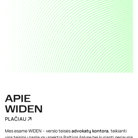
APIE
WIDEN
PLAČIAU
Mes esame WIDEN – verslo teisės
advokatų kontora
, teikianti
visą teisinių paslaugų spektrą Baltijos šalyse bei kurianti geriausią