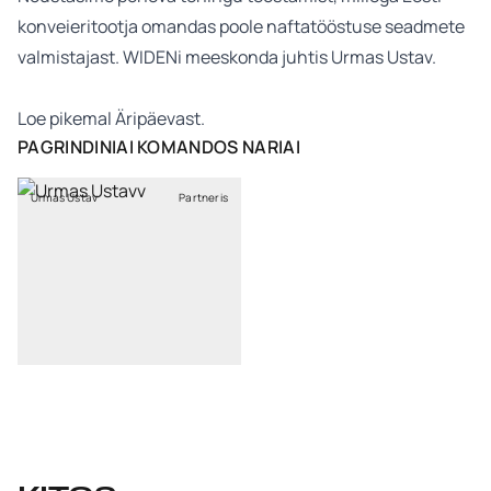
konveieritootja omandas poole naftatööstuse seadmete
valmistajast. WIDENi meeskonda juhtis Urmas Ustav.
Loe pikemal
Äripäevast
.
PAGRINDINIAI KOMANDOS NARIAI
Urmas Ustav
Partneris