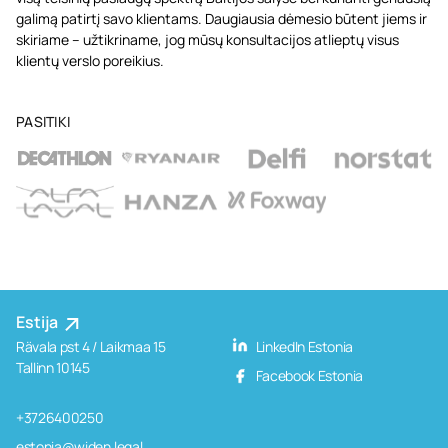
galimą patirtį savo klientams. Daugiausia dėmesio būtent jiems ir
skiriame – užtikriname, jog mūsų konsultacijos atlieptų visus
klientų verslo poreikius.
PASITIKI
Estija
Rävala pst 4 / Laikmaa 15
LinkedIn Estonia
Tallinn 10145
Facebook Estonia
+3726400250
estonia@widen.legal