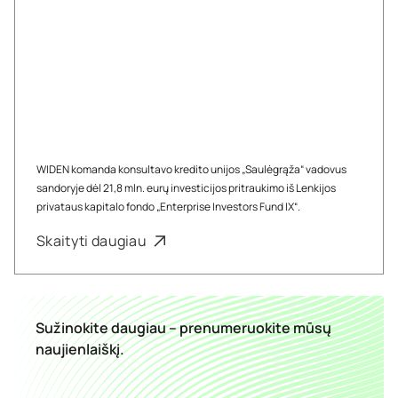
WIDEN komanda konsultavo kredito unijos „Saulėgrąža“ vadovus
sandoryje dėl 21,8 mln. eurų investicijos pritraukimo iš Lenkijos
privataus kapitalo fondo „Enterprise Investors Fund IX“.
Skaityti daugiau
Sužinokite daugiau – prenumeruokite mūsų
naujienlaiškį.