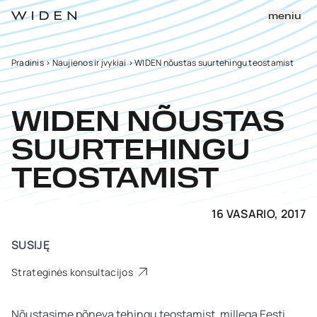
meniu
Pradinis
>
Naujienos ir įvykiai
>
WIDEN nõustas suurtehingu teostamist
WIDEN NÕUSTAS
SUURTEHINGU
TEOSTAMIST
16 VASARIO, 2017
SUSIJĘ
Strateginės konsultacijos
Nõustasime põneva tehingu teostamist, millega Eesti