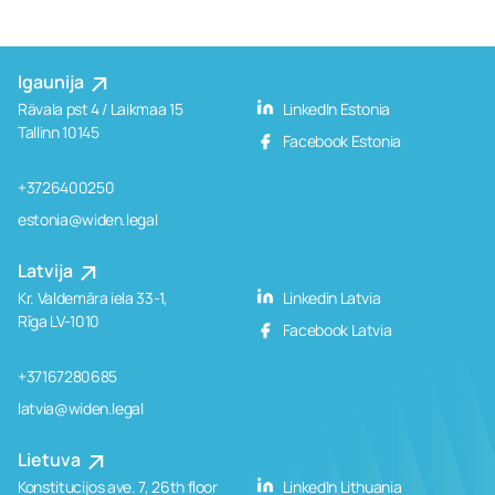
Igaunija
Rävala pst 4 / Laikmaa 15
LinkedIn Estonia
Tallinn 10145
Facebook Estonia
+3726400250
estonia@widen.legal
Latvija
Kr. Valdemāra iela 33-1,
Linkedin Latvia
Rīga LV-1010
Facebook Latvia
+37167280685
latvia@widen.legal
Lietuva
Konstitucijos ave. 7, 26th floor
LinkedIn Lithuania