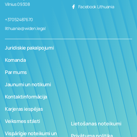
Vilnius 09308
Facebook Lithuania
+37052487670
lithuania@widen.legal
Juridiskie pakalpojumi
Komanda
Par mums
Jaunumi un notikumi
Kontaktinformācija
Karjeras iespējas
Veiksmes stāsti
Lietošanas noteikumi
Vispārīgie noteikumi un
Privātuma politika