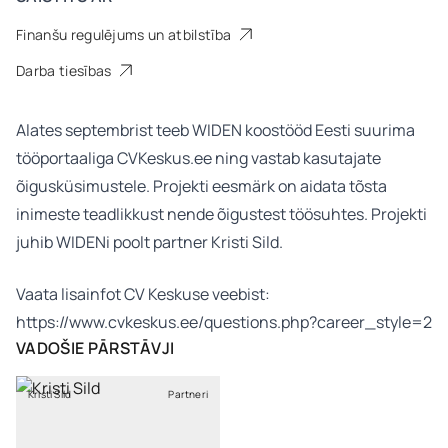
Finanšu regulējums un atbilstība
Darba tiesības
Alates septembrist teeb WIDEN koostööd Eesti suurima
tööportaaliga CVKeskus.ee ning vastab kasutajate
õigusküsimustele. Projekti eesmärk on aidata tõsta
inimeste teadlikkust nende õigustest töösuhtes. Projekti
juhib WIDENi poolt partner Kristi Sild.
Vaata lisainfot CV Keskuse veebist:
https://www.cvkeskus.ee/questions.php?career_style=2
VADOŠIE PĀRSTĀVJI
Kristi Sild
Partneri