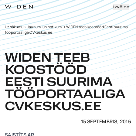
izvēlne
Uz sākumu
>
Jaunumi un notikumi
>
WIDEN teeb koostööd Eesti suurima
tööportaaliga CVKeskus.ee
WIDEN TEEB
KOOSTÖÖD
EESTI SUURIMA
TÖÖPORTAALIGA
CVKESKUS.EE
15 SEPTEMBRIS, 2016
SAISTĪTS AR