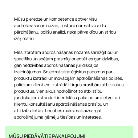
Mūsu pieredze un kompetence aptver visu
apdrošināšanas nozari, tostarp normatīvo aktu
pārzināšanu, polišu analīzi, riska pārvaldību un strīdu
izšķiršanu.
Mēs izprotam apdrošināšanas nozares sarežģītību un
specifiku un spējam prasmīgi orientēties gan dzīvības,
gan nedzīvības apdrošināšanas juridiskajos
izaicinājumos. Sniedzot stratēģiskus padomus par
produktu izstrādi un inovācijām apdrošināšanas polisēs,
palīdzam klientiem izstrādāt tirgus prasībām atbilstošus
produktus, vienlaikus nodrošinot to atbilstību
juridiskajiem standartiem. Mūsu pakalpojumi ietver arī
klientu konsultēšanu apdrošināšanas prasību un
atlīdzību lietās, tiecoties maksimāli aizsargāt
apdrošinājuma ņēmēju tiesības un intereses.
MŪSU PIEDĀVĀTIE PAKALPOJUMI