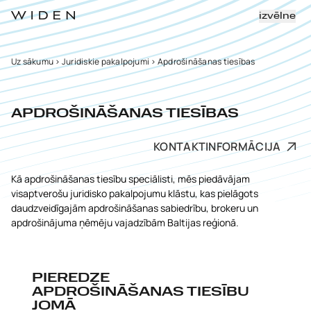
izvēlne
Uz sākumu
>
Juridiskie pakalpojumi
>
Apdrošināšanas tiesības
APDROŠINĀŠANAS TIESĪBAS
KONTAKTINFORMĀCIJA
Kā apdrošināšanas tiesību speciālisti, mēs piedāvājam
visaptverošu juridisko pakalpojumu klāstu, kas pielāgots
daudzveidīgajām apdrošināšanas sabiedrību, brokeru un
apdrošinājuma ņēmēju vajadzībām Baltijas reģionā.
PIEREDZE
APDROŠINĀŠANAS TIESĪBU
JOMĀ