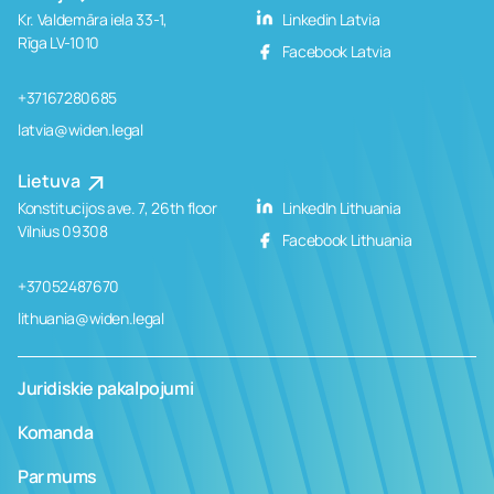
Kr. Valdemāra iela 33-1,
Linkedin Latvia
Rīga LV-1010
Facebook Latvia
+37167280685
latvia@widen.legal
Lietuva
Konstitucijos ave. 7, 26th floor
LinkedIn Lithuania
Vilnius 09308
Facebook Lithuania
+37052487670
lithuania@widen.legal
Juridiskie pakalpojumi
Komanda
Par mums