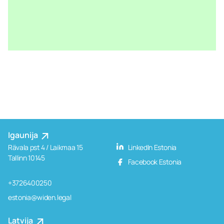
Igaunija
Rävala pst 4 / Laikmaa 15
LinkedIn Estonia
Tallinn 10145
Facebook Estonia
+3726400250
estonia@widen.legal
Latvija