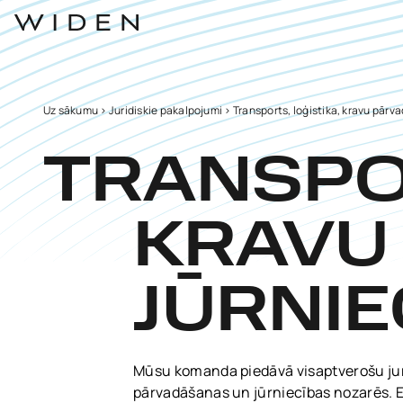
Uz sākumu
>
Juridiskie pakalpojumi
>
Transports, loģistika, kravu pārv
TRANSPOR
KRAVU
JŪRNIE
Mūsu komanda piedāvā visaptverošu jurid
pārvadāšanas un jūrniecības nozarēs. Es