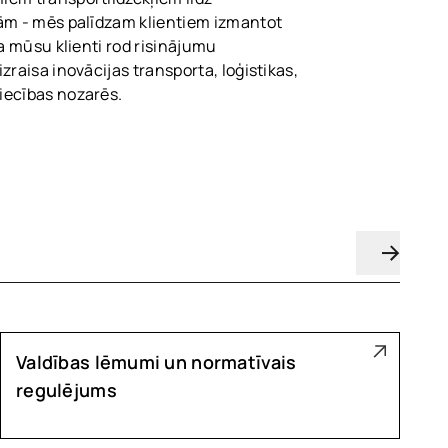
ām - mēs palīdzam klientiem izmantot
ka mūsu klienti rod risinājumu
zraisa inovācijas transporta, loģistikas,
iecības nozarēs.
Valdības lēmumi un normatīvais
regulējums