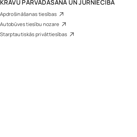
KRAVU PĀRVADĀŠANA UN JŪRNIECĪBA
Apdrošināšanas tiesības
Autobūves tiesību nozare
Starptautiskās privāttiesības