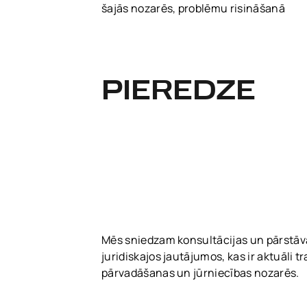
šajās nozarēs, problēmu risināšanā
PIEREDZE
Mēs sniedzam konsultācijas un pārstāv
juridiskajos jautājumos, kas ir aktuāli t
pārvadāšanas un jūrniecības nozarēs.