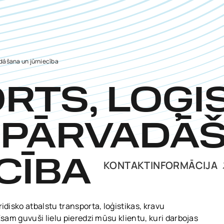
adāšana un jūrniecība
TS, LOĢIS
 PĀRVADĀ
CĪBA
KONTAKTINFORMĀCIJA
isko atbalstu transporta, loģistikas, kravu
am guvuši lielu pieredzi mūsu klientu, kuri darbojas