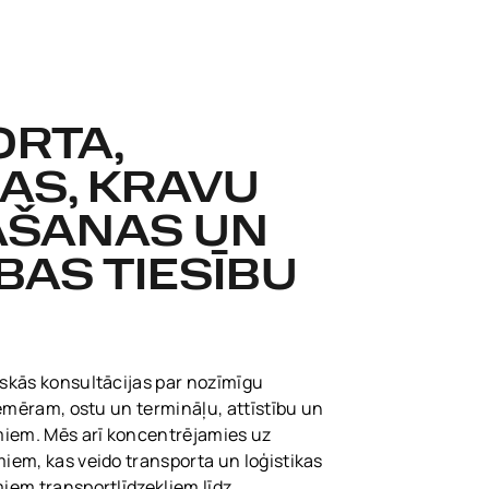
RTA,
AS, KRAVU
ĀŠANAS UN
BAS TIESĪBU
skās konsultācijas par nozīmīgu
iemēram, ostu un termināļu, attīstību un
miem. Mēs arī koncentrējamies uz
em, kas veido transporta un loģistikas
iem transportlīdzekļiem līdz