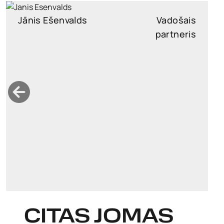
Jānis Ešenvalds
Vadošais
partneris
janis.esenvalds@widen.legal
Linkedin
+37126458754
CITAS JOMAS