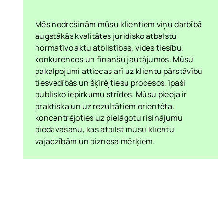
Mēs nodrošinām mūsu klientiem viņu darbībā
augstākās kvalitātes juridisko atbalstu
normatīvo aktu atbilstības, vides tiesību,
konkurences un finanšu jautājumos. Mūsu
pakalpojumi attiecas arī uz klientu pārstāvību
tiesvedībās un šķīrējtiesu procesos, īpaši
publisko iepirkumu strīdos. Mūsu pieeja ir
praktiska un uz rezultātiem orientēta,
koncentrējoties uz pielāgotu risinājumu
piedāvāšanu, kas atbilst mūsu klientu
vajadzībām un biznesa mērķiem.