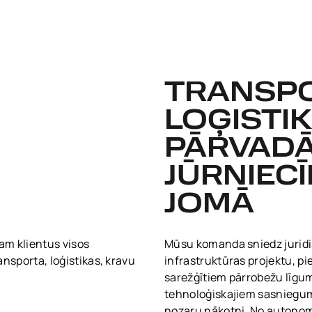
TRANSPO
LOĢISTIK
PĀRVAD
JŪRNIECĪ
JOMĀ
am klientus visos
Mūsu komanda sniedz juridi
ransporta, loģistikas, kravu
infrastruktūras projektu, p
sarežģītiem pārrobežu līgu
tehnoloģiskajiem sasniegumi
nozaru nākotni. No autonom