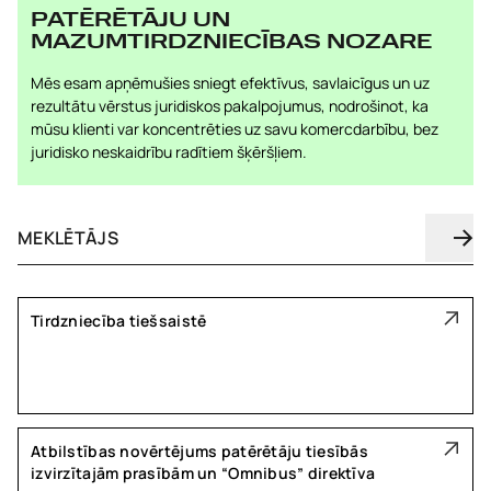
PATĒRĒTĀJU UN
MAZUMTIRDZNIECĪBAS NOZARE
Mēs esam apņēmušies sniegt efektīvus, savlaicīgus un uz
rezultātu vērstus juridiskos pakalpojumus, nodrošinot, ka
mūsu klienti var koncentrēties uz savu komercdarbību, bez
juridisko neskaidrību radītiem šķēršļiem.
Tirdzniecība tiešsaistē
Atbilstības novērtējums patērētāju tiesībās
izvirzītajām prasībām un “Omnibus” direktīva