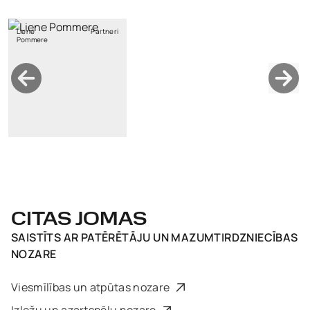
Liene
Partneri
Pommere
CITAS JOMAS
SAISTĪTS AR
PATĒRĒTĀJU UN MAZUMTIRDZNIECĪBAS
NOZARE
Viesmīlības un atpūtas nozare