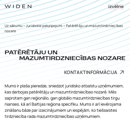
izvēlne
Uz sākumu
>
Juridiskie pakalpojumi
>
Patērētāju un mazumtirdzniecības
nozare
PATĒRĒTĀJU UN
MAZUMTIRDZNIECĪBAS NOZARE
KONTAKTINFORMĀCIJA
Mums ir plaša pieredze, sniedzot juridisko atbalstu uzņēmumiem,
kas darbojas patērētāju un mazumtirdzniecības nozarē. Mēs
saprotam gan reģionālo, gan globālo mazumtirdzniecības tirgu
nianses, kā arī Baltijas reģiona specifiku. Mums ir arī ievērojama
zināšanu bāze par izaicinājumiem un iespējām, ko tiešsaistes
tirdzniecība rada mazumtirdzniecības uzņēmumiem.