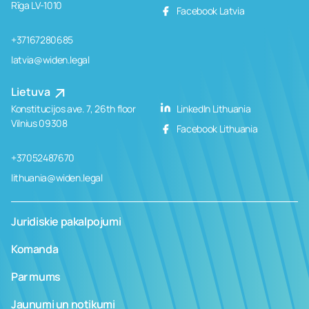
Rīga LV-1010
Facebook Latvia
+37167280685
latvia@widen.legal
Lietuva
Konstitucijos ave. 7, 26th floor
LinkedIn Lithuania
Vilnius 09308
Facebook Lithuania
+37052487670
lithuania@widen.legal
Juridiskie pakalpojumi
Komanda
Par mums
Jaunumi un notikumi