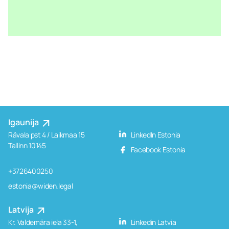
Igaunija
Rävala pst 4 / Laikmaa 15
LinkedIn Estonia
Tallinn 10145
Facebook Estonia
+3726400250
estonia@widen.legal
Latvija
Kr. Valdemāra iela 33-1,
Linkedin Latvia