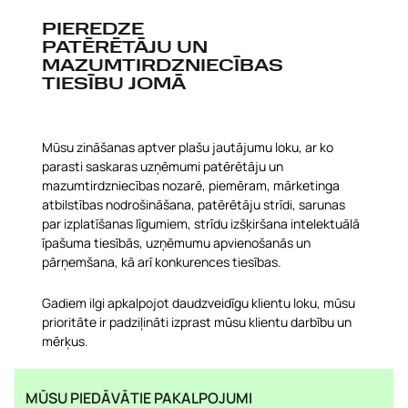
PIEREDZE
PATĒRĒTĀJU UN
MAZUMTIRDZNIECĪBAS
TIESĪBU JOMĀ
Mūsu zināšanas aptver plašu jautājumu loku, ar ko
parasti saskaras uzņēmumi patērētāju un
mazumtirdzniecības nozarē, piemēram, mārketinga
atbilstības nodrošināšana, patērētāju strīdi, sarunas
par izplatīšanas līgumiem, strīdu izšķiršana intelektuālā
īpašuma tiesībās, uzņēmumu apvienošanās un
pārņemšana, kā arī konkurences tiesības.
Gadiem ilgi apkalpojot daudzveidīgu klientu loku, mūsu
prioritāte ir padziļināti izprast mūsu klientu darbību un
mērķus.
MŪSU PIEDĀVĀTIE PAKALPOJUMI