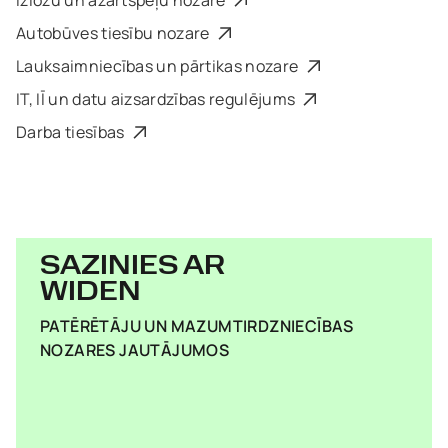
Izložu un azartspēļu nozare
Autobūves tiesību nozare
Lauksaimniecības un pārtikas nozare
IT, IĪ un datu aizsardzības regulējums
Darba tiesības
SAZINIES AR
WIDEN
PATĒRĒTĀJU UN MAZUMTIRDZNIECĪBAS
NOZARES JAUTĀJUMOS