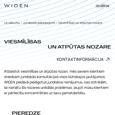
izvēlne
Uz sākumu
>
Juridiskie pakalpojumi
>
Viesmīlības un atpūtas nozare
VIESMĪLĪBAS
UN ATPŪTAS NOZARE
KONTAKTINFORMĀCIJA
Atbalstot viesmīlības un atpūtas nozari, mēs saviem klientiem
sniedzam juridiskās konsultācijas visos būtiskajos jautājumos.
WIDEN piedāvā pielāgotus juridiskos risinājumus, kas izstrādāti,
lai risinātu šīs nozares unikālās problēmas, ļaujot mūsu klientiem
ar pārliecību koncentrēties uz savu pamatdarbību.
PIEREDZE