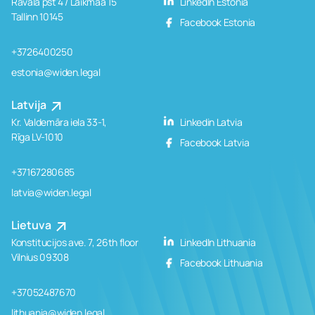
Rävala pst 4 / Laikmaa 15
LinkedIn Estonia
Tallinn 10145
Facebook Estonia
+3726400250
estonia@widen.legal
Latvija
Kr. Valdemāra iela 33-1,
Linkedin Latvia
Rīga LV-1010
Facebook Latvia
+37167280685
latvia@widen.legal
Lietuva
Konstitucijos ave. 7, 26th floor
LinkedIn Lithuania
Vilnius 09308
Facebook Lithuania
+37052487670
lithuania@widen.legal