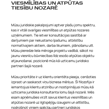
VIESMĪLĪBAS UN ATPŪTAS
TIESĪBU NOZARĒ
Mūsu juridiskie pakalpojumi aptver plašu jomu spektru,
kas ir vitāli svarīgas viesmīlības un atpūtas nozares
uzņēmumiem. Tie ietver konsultācijas saistībā ar
darījumiem par nekustamo īpašumu, atbilstību
normatīvajiem aktiem, darba likumiem, plānošanu utt.
Mūsu pieredze liela mēroga projektu vadībā, sākot no
jaunu viesnīcu būvniecības līdz esošo atpūtas objektu
atjaunošanai, pozicionē mūs kā uzticamu juridisko
partneri šajā nozarē.
Mūsu prioritāte ir uz klientu orientēta pieeja, cenšoties
izprast un saskaņot viņu biznesa mērķus. Šī filozofija ir
iemantojusi klientu atzinību un nostiprinājusi mūsu kā
uzticama juridiska konsultanta lomu šajā nozarē. Mēs
esam apņēmušies virzīt savus klientus viesmīlības un
atpūtas nozarē uz ilgtspējīgu izaugsmi un attīstību,
nodrošinot viņiem spēcīgu partneri juridiskos