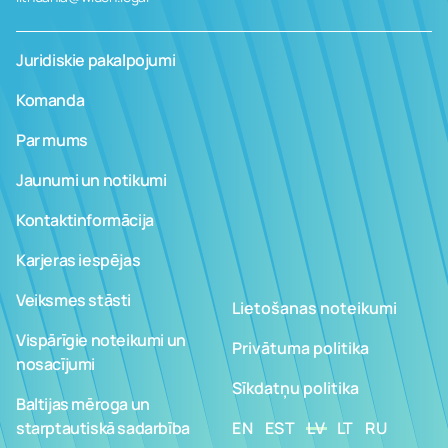
Juridiskie pakalpojumi
Komanda
Par mums
Jaunumi un notikumi
Kontaktinformācija
Karjeras iespējas
Veiksmes stāsti
Lietošanas noteikumi
Vispārīgie noteikumi un
Privātuma politika
nosacījumi
Sīkdatņu politika
Baltijas mēroga un
starptautiskā sadarbība
EN
EST
LV
LT
RU