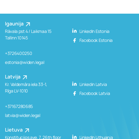
Igaunija
Rävala pst 4 / Laikmaa 15
LinkedIn Estonia
Tallinn 10145
Facebook Estonia
+3726400250
estonia@widen.legal
Latvija
Kr. Valdemāra iela 33-1,
Linkedin Latvia
Rīga LV-1010
Facebook Latvia
+37167280685
latvia@widen.legal
Lietuva
Konstitucijos ave. 7, 26th floor
LinkedIn Lithuania