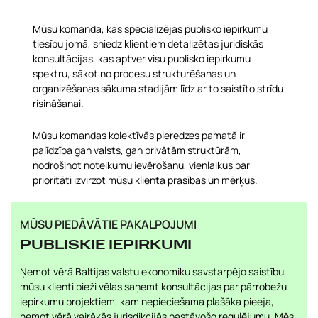
Mūsu komanda, kas specializējas publisko iepirkumu
tiesību jomā, sniedz klientiem detalizētas juridiskās
konsultācijas, kas aptver visu publisko iepirkumu
spektru, sākot no procesu strukturēšanas un
organizēšanas sākuma stadijām līdz ar to saistīto strīdu
risināšanai.
Mūsu komandas kolektīvās pieredzes pamatā ir
palīdzība gan valsts, gan privātām struktūrām,
nodrošinot noteikumu ievērošanu, vienlaikus par
prioritāti izvirzot mūsu klienta prasības un mērķus.
MŪSU PIEDĀVĀTIE PAKALPOJUMI
PUBLISKIE IEPIRKUMI
Ņemot vērā Baltijas valstu ekonomiku savstarpējo saistību,
mūsu klienti bieži vēlas saņemt konsultācijas par pārrobežu
iepirkumu projektiem, kam nepieciešama plašāka pieeja,
ņemot vērā vairākās jurisdikcijās pastāvošo regulējumu. Mēs