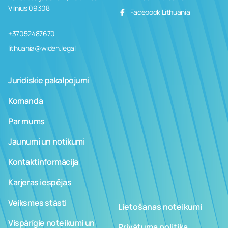
Vilnius 09308
Facebook Lithuania
+37052487670
lithuania@widen.legal
Juridiskie pakalpojumi
Komanda
Par mums
Jaunumi un notikumi
Kontaktinformācija
Karjeras iespējas
Veiksmes stāsti
Lietošanas noteikumi
Vispārīgie noteikumi un
Privātuma politika