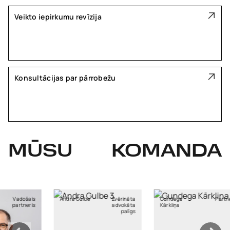
Veikto iepirkumu revīzija
Konsultācijas par pārrobežu
MŪSU
KOMANDA
adošais
Andra Gulbe
Zvērināta
Gundega
Partneri
artneris
advokāta
Kārkliņa
palīgs