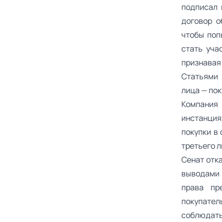
подписал 
договор о
чтобы поп
стать уча
признавая
Статьями 
лица — по
Компания 
инстанция
покупки в 
третьего л
Сенат отк
выводами 
права пр
покупател
соблюдат