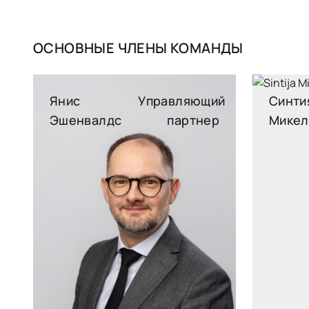
ОСНОВНЫЕ ЧЛЕНЫ КОМАНДЫ
Янис
Управляющий
Синти
Эшенвалдс
партнер
Микел
janis.esenvalds@widen.legal
sintija.
Linkedin
+37126458754