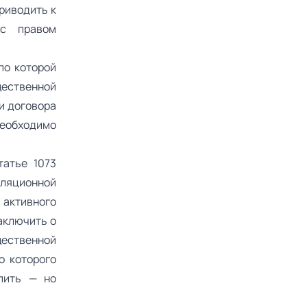
риводить к
с правом
по которой
щественной
и договора
еобходимо
татье 1073
лляционной
 активного
заключить о
щественной
о которого
пить — но