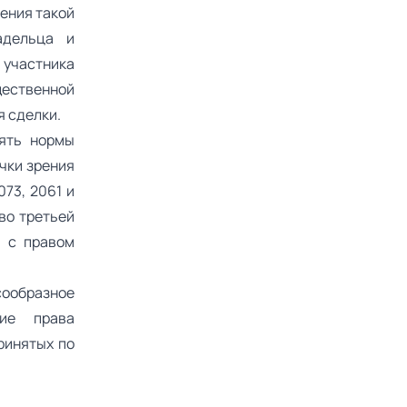
ения такой
адельца и
 участника
щественной
я сделки.
нять нормы
очки зрения
073, 2061 и
во третьей
а с правом
сообразное
ие права
ринятых по