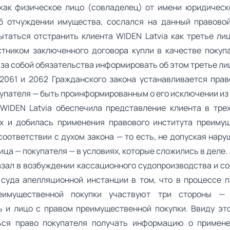
как физическое лицо (совладелец) от имени юридическ
б отчуждении имущества, сослался на данный правовой
ытаться отстранить клиента WIDEN Latvia как третье ли
стником заключенного договора купли в качестве покуп
 за собой обязательства информировать об этом третье ли
2061 и 2062 Гражданского закона устанавливается прав
купателя — быть проинформированным о его исключении из
WIDEN Latvia обеспечила представление клиента в тре
х и добилась применения правового института преиму
соответствии с духом закона — то есть, не допуская нар
ица — покупателя — в условиях, которые сложились в деле.
азал в возбуждении кассационного судопроизводства и со
суда апелляционной инстанции в том, что в процессе 
еимущественной покупки участвуют три стороны — 
ь и лицо с правом преимущественной покупки. Ввиду эт
ься право покупателя получать информацию о примене