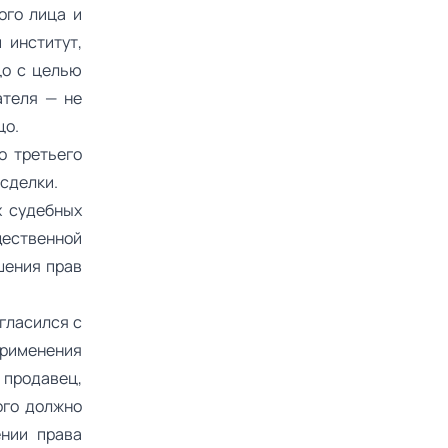
ого лица и
 институт,
цо с целью
ателя — не
цо.
о третьего
 сделки.
х судебных
щественной
ушения прав
гласился с
применения
продавец,
ого должно
нии права