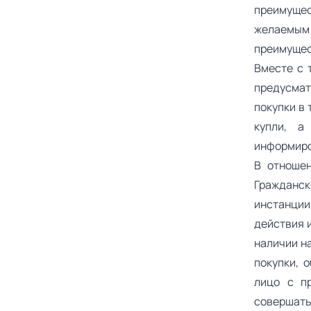
преимущес
желаемы
преимущес
Вместе с 
предусмат
покупки в
купли, а
информиро
В отношен
Гражданск
инстанции
действия и
наличии н
покупки, 
лицо с п
совершать