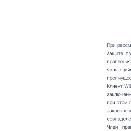
При рассм
защите пр
правлени
являющий
преимущес
Клиент WI
заключенн
при этом 
закрепле
совладеле
Член пра