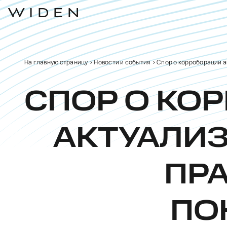
На главную страницу
>
Новости и события
>
Спор о корроборации а
СПОР О КО
АКТУАЛИЗ
ПР
ПО