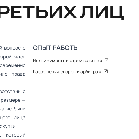
РЕТЬИХ ЛИЦ
ОПЫТ РАБОТЫ
й вопрос о
торой член
Недвижимость и строительство
овременно
Разрешения споров и арбитраж
ние права
ветствии с
 размере —
ва не были
щего лица
окупки.
, который