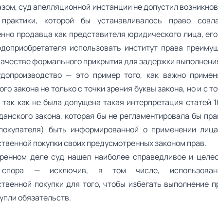
азом, суд апелляционной инстанции не допустил возникнов
 практики, которой бы устанавливалось право совл
нно продавца как представителя юридического лица, его
одоприобретателя использовать институт права преиму
 качестве формального прикрытия для задержки выполнени
допроизводство — это пример того, как важно приме
го закона не только с точки зрения буквы закона, но и с т
 так как не была допущена такая интерпретация статей 1
данского закона, которая бы не регламентировала бы пра
покупателя) быть информированной о применении лиц
твенной покупки своих предусмотренных законом прав.
ренном деле суд нашел наиболее справедливое и целе
 спора — исключив, в том числе, использован
твенной покупки для того, чтобы избегать выполнение п
упли обязательств.