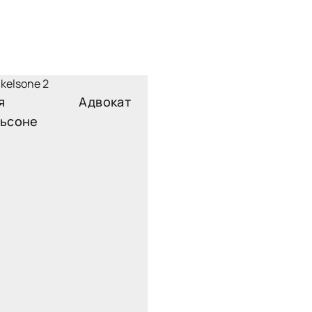
я
Адвокат
ьсоне
mikelsone@widen.legal
Linkedin
+37126065050