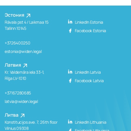
Эстония
Rävala pst 4 / Laikmaa 15
LinkedIn Estonia
Tallinn 10145
Facebook Estonia
+3726400250
estonia@widen.legal
Латвия
Kr. Valdemāra iela 33-1,
LinkedIn Latvia
Rīga LV-1010
Facebook Latvia
+37167280685
latvia@widen.legal
Литва
Konstitucijos ave. 7, 26th floor
LinkedIn Lithuania
Vilnius 09308
Facebook Lithuania