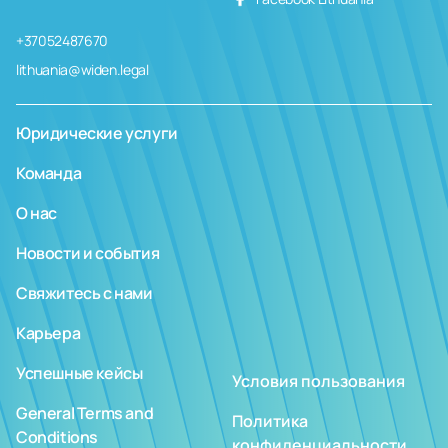
+37052487670
lithuania@widen.legal
Юридические услуги
Команда
О нас
Новости и события
Свяжитесь с нами
Карьера
Успешные кейсы
Условия пользования
General Terms and
Политика
Conditions
конфиденциальности