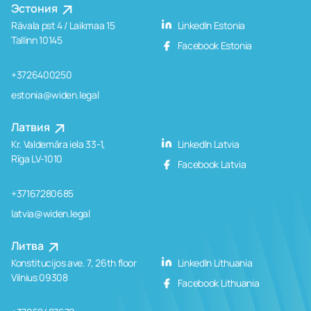
Эстония
Rävala pst 4 / Laikmaa 15
LinkedIn Estonia
Tallinn 10145
Facebook Estonia
+3726400250
estonia@widen.legal
Латвия
Kr. Valdemāra iela 33-1,
LinkedIn Latvia
Rīga LV-1010
Facebook Latvia
+37167280685
latvia@widen.legal
Литва
Konstitucijos ave. 7, 26th floor
LinkedIn Lithuania
Vilnius 09308
Facebook Lithuania