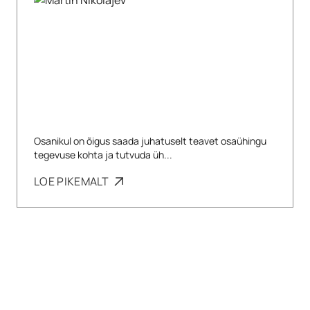
Osanikul on õigus saada juhatuselt teavet osaühingu
tegevuse kohta ja tutvuda üh...
LOE PIKEMALT