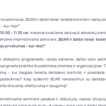
10.00 – 11.30 val.
maloniai kviečiame dalyvauti advokatų kon
jamame internetiniame seminare
„BDAR ir darbo teisė: teisė
ojo privatumas – kur riba?“
 stebėjimo programėlės, vaizdo kameros, darbo laiko sekimo
mpa įprasta praktika šiuolaikinėse įmonėse ir organizacijose. 
simą – kur baigiasi teisėta darbdavio kontrolė ir prasideda
pažeidimas? Kaip suderinti BDAR reikalavimus su darbdav
 darbo drausmę, efektyvumą ir saugumą?
ternetiniame seminare pasakos ir diskutuos, realias situacij
 praktiniais patarimais mūsų duomenų apsaugos ir darbo teisė