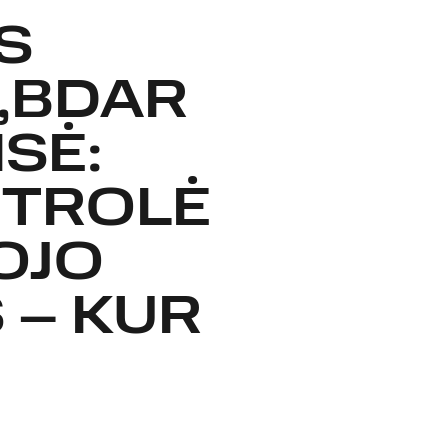
S
„BDAR
ISĖ:
NTROLĖ
OJO
 – KUR