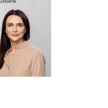
auskienė
cijauskiene@widen.legal
Linkedin
+370 6899 4371