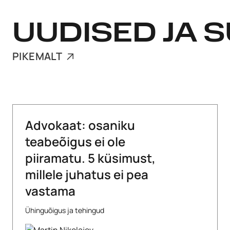
UUDISED JA
PIKEMALT
Advokaat: osaniku
teabeõigus ei ole
piiramatu. 5 küsimust,
millele juhatus ei pea
vastama
Ühinguõigus ja tehingud