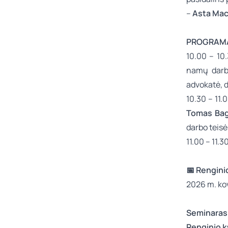
–
Asta Mac
PROGRAM
10.00 – 10
namų darbu
advokatė, 
10.30 – 11
Tomas Bag
darbo teisė
11.00 – 11.
📅
Rengini
2026 m. kov
Seminaras 
Renginio ka