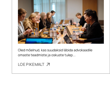
Oled mõelnud, kas suudaksid läbida advokaadile
omaste teadmiste ja oskuste tulep...
LOE PIKEMALT