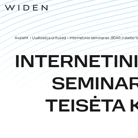
Avaleht
>
Uudised ja üritused
>
Internetinis seminaras „BDAR ir darbo te
INTERNETIN
SEMINAR
TEISĖTA