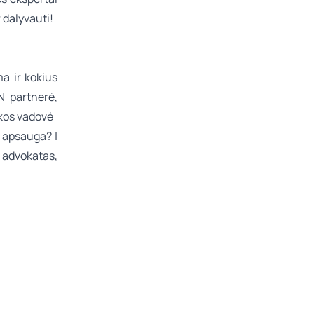
r dalyvauti!
a ir kokius
N partnerė,
ikos vadovė
 apsauga? |
 advokatas,