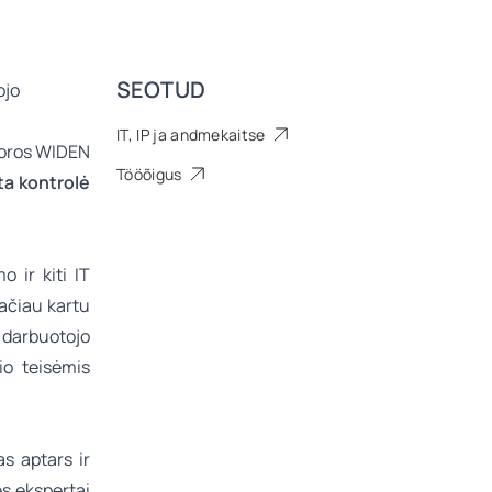
SEOTUD
IT, IP ja andmekaitse
toros WIDEN
Tööõigus
ta kontrolė
 ir kiti IT
Tačiau kartu
 darbuotojo
io teisėmis
as aptars ir
s ekspertai