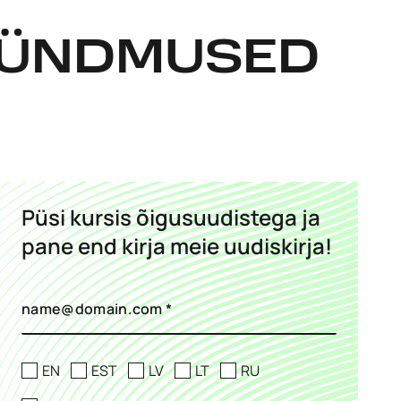
 SÜNDMUSED
Püsi kursis õigusuudistega ja
pane end kirja meie uudiskirja!
EN
EST
LV
LT
RU