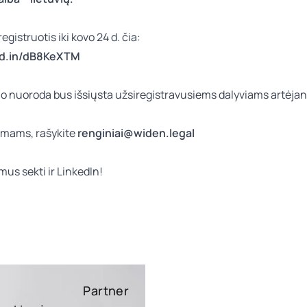
gistruotis iki kovo 24 d. čia:
nkd.in/dB8KeXTM
o nuoroda bus išsiųsta užsiregistravusiems dalyviams artėjant
simams, rašykite
renginiai@widen.legal
mus sekti ir
LinkedIn!
Partner