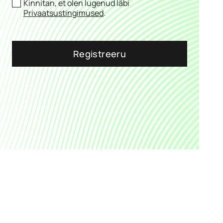
Kinnitan, et olen lugenud läbi
Privaatsustingimused
.
Registreeru