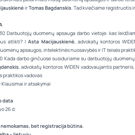
ijauskienė
ir
Tomas Bagdanskis
. Tad kviečiame registruotis i
A
.30 Darbuotojų duomenų apsauga darbo vietoje: kas leidžiam
s atlikti? |
Asta Macijauskienė
, advokatų kontoros WIDE
duomenų apsaugos, intelektinės nuosavybės ir IT teisės prakt
.00 Kada darbo ginčuose susiduriame su darbuotojų duomenų
danskis
, advokatų kontoros WIDEN vadovaujantis partneris,
s praktikos vadovas
30 Klausimai ir atsakymai
o data
o 26 d.
nemokamas, bet registracija būtina.
lba – lietuvių.