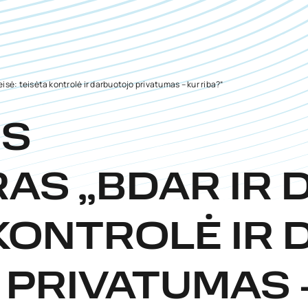
isė: teisėta kontrolė ir darbuotojo privatumas – kur riba?“
IS
AS „BDAR IR D
 KONTROLĖ IR
PRIVATUMAS –