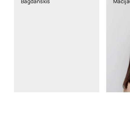
Bagdanskis
Macij
asta.ma
tomas.bagdanskis@widen.legal
Linkedin
+370 6598 4463