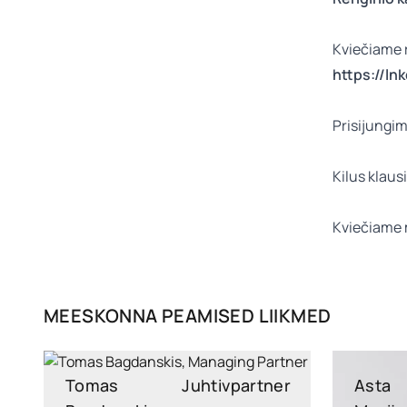
Kviečiame re
https://l
Prisijungim
Kilus klau
Kviečiame 
MEESKONNA PEAMISED LIIKMED
Tomas
Juhtivpartner
Asta