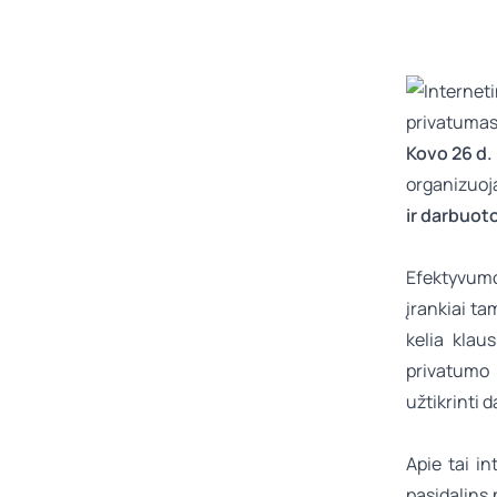
Kovo 26 d. 
organizuo
ir darbuot
Efektyvumo
įrankiai ta
kelia klau
privatumo 
užtikrinti
Apie tai in
pasidalins