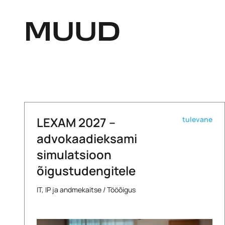
MUUD
LEXAM 2027 –
tulevane
advokaadieksami
simulatsioon
õigustudengitele
IT, IP ja andmekaitse
/
Tööõigus