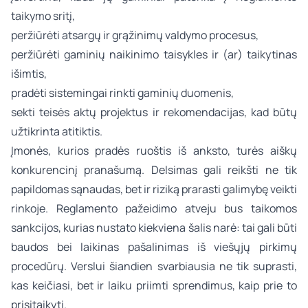
taikymo sritį,
peržiūrėti atsargų ir grąžinimų valdymo procesus,
peržiūrėti gaminių naikinimo taisykles ir (ar) taikytinas
išimtis,
pradėti sistemingai rinkti gaminių duomenis,
sekti teisės aktų projektus ir rekomendacijas, kad būtų
užtikrinta atitiktis.
Įmonės, kurios pradės ruoštis iš anksto, turės aiškų
konkurencinį pranašumą. Delsimas gali reikšti ne tik
papildomas sąnaudas, bet ir riziką prarasti galimybę veikti
rinkoje. Reglamento pažeidimo atveju bus taikomos
sankcijos, kurias nustato kiekviena šalis narė: tai gali būti
baudos bei laikinas pašalinimas iš viešųjų pirkimų
procedūrų. Verslui šiandien svarbiausia ne tik suprasti,
kas keičiasi, bet ir laiku priimti sprendimus, kaip prie to
prisitaikyti.