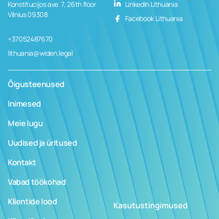
Konstitucijos ave. 7, 26th floor
LinkedIn Lithuania
Vilnius 09308
Facebook Lithuania
+37052487670
lithuania@widen.legal
Õigusteenused
Inimesed
Meie lugu
Uudised ja üritused
Kontakt
Vabad töökohad
Klientide lood
Kasutustingimused