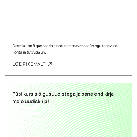
Osanikul on õigus saada juhatuselt teavet osaühingu tegevuse
kohta ja tutvuda üh...
LOE PIKEMALT
Püsi kursis õigusuudistega ja pane end kirja
meie uudiskirja!