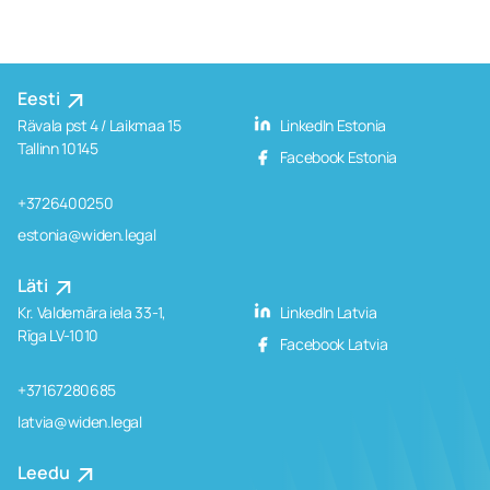
Eesti
Rävala pst 4 / Laikmaa 15
LinkedIn Estonia
Tallinn 10145
Facebook Estonia
+3726400250
estonia@widen.legal
Läti
Kr. Valdemāra iela 33-1,
LinkedIn Latvia
Rīga LV-1010
Facebook Latvia
+37167280685
latvia@widen.legal
Leedu