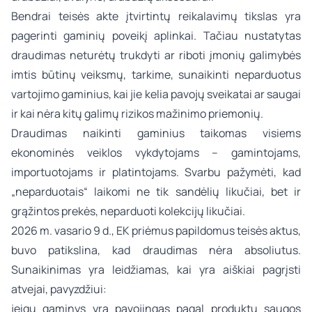
Bendrai teisės akte įtvirtintų reikalavimų tikslas yra
pagerinti gaminių poveikį aplinkai. Tačiau nustatytas
draudimas neturėtų trukdyti ar riboti įmonių galimybės
imtis būtinų veiksmų, tarkime, sunaikinti neparduotus
vartojimo gaminius, kai jie kelia pavojų sveikatai ar saugai
ir kai nėra kitų galimų rizikos mažinimo priemonių.
Draudimas naikinti gaminius taikomas visiems
ekonominės veiklos vykdytojams – gamintojams,
importuotojams ir platintojams. Svarbu pažymėti, kad
„neparduotais“ laikomi ne tik sandėlių likučiai, bet ir
grąžintos prekės, neparduoti kolekcijų likučiai.
2026 m. vasario 9 d., EK priėmus papildomus teisės aktus,
buvo patikslina, kad draudimas nėra absoliutus.
Sunaikinimas yra leidžiamas, kai yra aiškiai pagrįsti
atvejai, pavyzdžiui:
jeigu gaminys yra pavojingas pagal produktų saugos