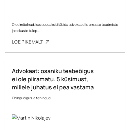
Oled mõelnud, kas suudaksid läbida advokaadile omaste teadmiste
ja oskuste tulep...
LOE PIKEMALT
Advokaat: osaniku teabeõigus
ei ole piiramatu. 5 küsimust,
millele juhatus ei pea vastama
Ühinguõigus ja tehingud