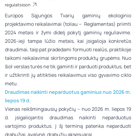
regulatsioon
Europos Sąjungos Tvarių gaminių ekologinio
projektavimo reikalavimai (toliau – Reglamentas) priimti
2024 metais ir žymi didelį pokytį gaminių reguliavime.
2026-ieji tampa lūžio metais, kai įsigalioja konkretūs
draudimai, taip pat pradedami formuoti realūs, praktikoje
taikomi reikalavimai skirtingoms produktų grupėms. Nuo
šiol verslas turės ne tik gaminti ir parduoti produktus, bet
ir užtikrinti jų atitikties reikalavimus viso gyvavimo ciklo
metu.
Draudimas naikinti neparduotus gaminius nuo 2026 m.
liepos 19 d.
Vienas reikšmingiausių pokyčių – nuo 2026 m. liepos 19
d. įsigaliojantis draudimas naikinti neparduotus
vartojimo produktus. Į šį terminą patenka neparduoti
drabužiai, avalynė, drabužių aksesuarai.