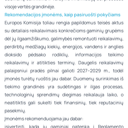
visoje vertės grandinėje.
Rekomendacijos įmonėms, kaip pasiruošti pokyčiams
Europos Komisija toliau rengia papildomus teisės aktus
su detaliais reikalavimais konkrečioms gaminių grupėms
dėl jų ilgaamžiškumo, galimybės remontuoti reikalavimų,
perdirbtų medžiagų kiekių, energijos, vandens ir anglies
dioksido pėdsako rodiklių, informacijos teikimo
reikalavimų ir atitikties terminų. Daugelis reikalavimų
palaipsniui pradės pilnai galioti 2027–2029 m., todėl
įmonės turėtų ruoštis jau dabar. Duomenų surinkimas iš
tiekimo grandinės yra sudėtingas ir ilgas procesas,
technologinių sprendimų diegimas reikalauja laiko, o
neatitiktis gali sukelti tiek finansinių, tiek reputacinių
pasekmių.
Įmonėms rekomenduojama jau dabar:
įsivertinti, kada jų gaminiai patenka į Reglamento