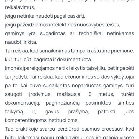
reikalavimus,
jeigu netinka naudoti pagal paskirtį,
jeigu pažeidžiamos
intelektinės nuosavybės teisės
,
gaminys yra sugadintas ar techniškai netinkamas
naudoti ir kita.
Tai reiškia, kad sunaikinimas tampa kraštutine priemone,
kuri turi būti pagrįsta ir dokumentuota.
Įmonės įpareigojamos ne tik laikytis taisyklių, bet ir gebėti
tai įrodyti. Tai reiškia, kad ekonominės veiklos vykdytojai
po to, kai buvo sunaikintas neparduotas gaminys, turi
saugoti įrodymus mažiausiai 5 metus, turėti
dokumentaciją, pagrindžiančią pasirinktos išimties
taikymą ir, gavus prašymą, pateikti juos
kompetentingoms institucijoms.
Tad praktikoje svarbu peržiūrėti esamus procesus, kad
būtų laikomasi naujų reikalavimų, nes jie galioja visose