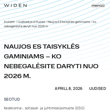
menüü
Avaleht
>
Uudised ja üritused
>
Naujos ES taisyklės gaminiams – ko
nebegalėsite daryti nuo 2026 m.
NAUJOS ES TAISYKLĖS
GAMINIAMS – KO
NEBEGALĖSITE DARYTI NUO
2026 M.
APRILL 8, 2026
UUDISED
SEOTUD
Keskkonna-, sotsiaal- ja juhtimisküsimuste (ESG)