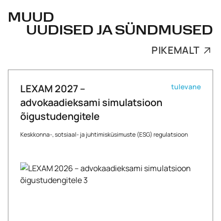
MUUD
UUDISED JA SÜNDMUSED
PIKEMALT
LEXAM 2027 –
tulevane
advokaadieksami simulatsioon
õigustudengitele
Keskkonna-, sotsiaal- ja juhtimisküsimuste (ESG) regulatsioon