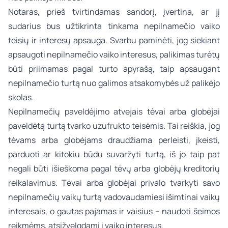
Notaras, prieš tvirtindamas sandorį, įvertina, ar jį
sudarius bus užtikrinta tinkama nepilnamečio vaiko
teisių ir interesų apsauga. Svarbu paminėti, jog siekiant
apsaugoti nepilnamečio vaiko interesus, palikimas turėtų
būti priimamas pagal turto apyrašą, taip apsaugant
nepilnamečio turtą nuo galimos atsakomybės už palikėjo
skolas.
Nepilnamečių paveldėjimo atvejais tėvai arba globėjai
paveldėtą turtą tvarko uzufrukto teisėmis. Tai reiškia, jog
tėvams arba globėjams draudžiama perleisti, įkeisti,
parduoti ar kitokiu būdu suvaržyti turtą, iš jo taip pat
negali būti išieškoma pagal tėvų arba globėjų kreditorių
reikalavimus. Tėvai arba globėjai privalo tvarkyti savo
nepilnamečių vaikų turtą vadovaudamiesi išimtinai vaikų
interesais, o gautas pajamas ir vaisius – naudoti šeimos
reikmėms, atsižvelgdami į vaiko interesus.