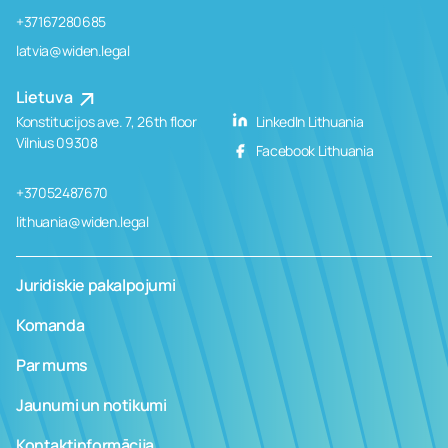
+37167280685
latvia@widen.legal
Lietuva
Konstitucijos ave. 7, 26th floor
LinkedIn Lithuania
Vilnius 09308
Facebook Lithuania
+37052487670
lithuania@widen.legal
Juridiskie pakalpojumi
Komanda
Par mums
Jaunumi un notikumi
Kontaktinformācija