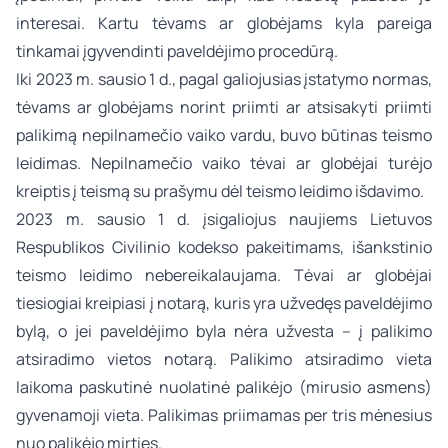
interesai. Kartu tėvams ar globėjams kyla pareiga
tinkamai įgyvendinti paveldėjimo procedūrą.
Iki 2023 m. sausio 1 d., pagal galiojusias įstatymo normas,
tėvams ar globėjams norint priimti ar atsisakyti priimti
palikimą nepilnamečio vaiko vardu, buvo būtinas teismo
leidimas. Nepilnamečio vaiko tėvai ar globėjai turėjo
kreiptis į teismą su prašymu dėl teismo leidimo išdavimo.
2023 m. sausio 1 d. įsigaliojus naujiems Lietuvos
Respublikos Civilinio kodekso pakeitimams, išankstinio
teismo leidimo nebereikalaujama. Tėvai ar globėjai
tiesiogiai kreipiasi į notarą, kuris yra užvedęs paveldėjimo
bylą, o jei paveldėjimo byla nėra užvesta – į palikimo
atsiradimo vietos notarą. Palikimo atsiradimo vieta
laikoma paskutinė nuolatinė palikėjo (mirusio asmens)
gyvenamoji vieta. Palikimas priimamas per tris mėnesius
nuo palikėjo mirties.