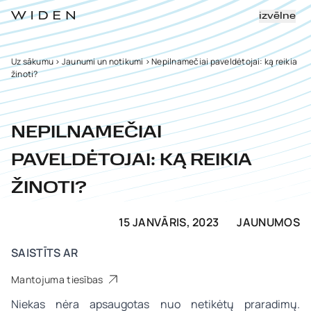
izvēlne
Uz sākumu
>
Jaunumi un notikumi
>
Nepilnamečiai paveldėtojai: ką reikia
žinoti?
NEPILNAMEČIAI
PAVELDĖTOJAI: KĄ REIKIA
ŽINOTI?
15 JANVĀRIS, 2023
JAUNUMOS
SAISTĪTS AR
Mantojuma tiesības
Niekas nėra apsaugotas nuo netikėtų praradimų.