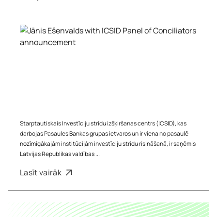
Starptautiskais Investīciju strīdu izšķiršanas centrs (ICSID), kas
darbojas Pasaules Bankas grupas ietvaros un ir viena no pasaulē
nozīmīgākajām institūcijām investīciju strīdu risināšanā, ir saņēmis
Latvijas Republikas valdības ...
Lasīt vairāk