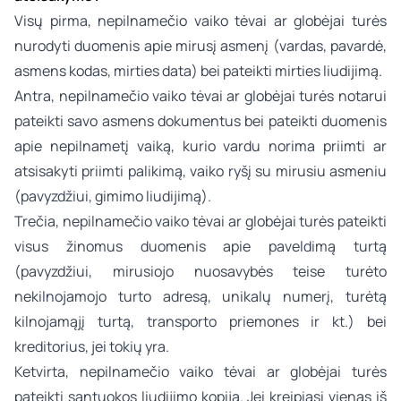
Visų pirma, nepilnamečio vaiko tėvai ar globėjai turės
nurodyti duomenis apie mirusį asmenį (vardas, pavardė,
asmens kodas, mirties data) bei pateikti mirties liudijimą.
Antra, nepilnamečio vaiko tėvai ar globėjai turės notarui
pateikti savo asmens dokumentus bei pateikti duomenis
apie nepilnametį vaiką, kurio vardu norima priimti ar
atsisakyti priimti palikimą, vaiko ryšį su mirusiu asmeniu
(pavyzdžiui, gimimo liudijimą).
Trečia, nepilnamečio vaiko tėvai ar globėjai turės pateikti
visus žinomus duomenis apie paveldimą turtą
(pavyzdžiui, mirusiojo nuosavybės teise turėto
nekilnojamojo turto adresą, unikalų numerį, turėtą
kilnojamąjį turtą, transporto priemones ir kt.) bei
kreditorius, jei tokių yra.
Ketvirta, nepilnamečio vaiko tėvai ar globėjai turės
pateikti santuokos liudijimo kopiją. Jei kreipiasi vienas iš