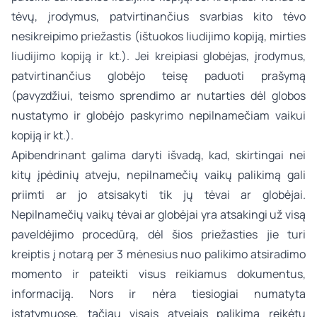
tėvų, įrodymus, patvirtinančius svarbias kito tėvo
nesikreipimo priežastis (ištuokos liudijimo kopiją, mirties
liudijimo kopiją ir kt.). Jei kreipiasi globėjas, įrodymus,
patvirtinančius globėjo teisę paduoti prašymą
(pavyzdžiui, teismo sprendimo ar nutarties dėl globos
nustatymo ir globėjo paskyrimo nepilnamečiam vaikui
kopiją ir kt.).
Apibendrinant galima daryti išvadą, kad, skirtingai nei
kitų įpėdinių atveju, nepilnamečių vaikų palikimą gali
priimti ar jo atsisakyti tik jų tėvai ar globėjai.
Nepilnamečių vaikų tėvai ar globėjai yra atsakingi už visą
paveldėjimo procedūrą, dėl šios priežasties jie turi
kreiptis į notarą per 3 mėnesius nuo palikimo atsiradimo
momento ir pateikti visus reikiamus dokumentus,
informaciją. Nors ir nėra tiesiogiai numatyta
įstatymuose, tačiau visais atvejais palikimą reikėtų