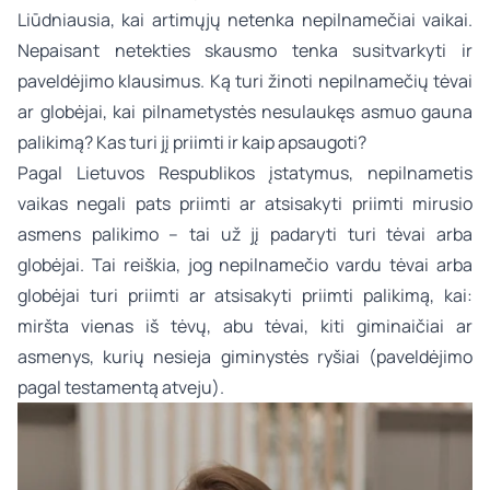
Liūdniausia, kai artimųjų netenka nepilnamečiai vaikai.
Nepaisant netekties skausmo tenka susitvarkyti ir
paveldėjimo klausimus. Ką turi žinoti nepilnamečių tėvai
ar globėjai, kai pilnametystės nesulaukęs asmuo gauna
palikimą? Kas turi jį priimti ir kaip apsaugoti?
Pagal Lietuvos Respublikos įstatymus, nepilnametis
vaikas negali pats priimti ar atsisakyti priimti mirusio
asmens palikimo – tai už jį padaryti turi tėvai arba
globėjai. Tai reiškia, jog nepilnamečio vardu tėvai arba
globėjai turi priimti ar atsisakyti priimti palikimą, kai:
miršta vienas iš tėvų, abu tėvai, kiti giminaičiai ar
asmenys, kurių nesieja giminystės ryšiai (paveldėjimo
pagal testamentą atveju).