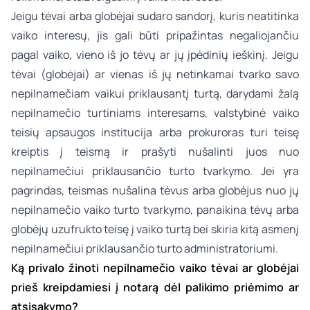
Jeigu tėvai arba globėjai sudaro sandorį, kuris neatitinka
vaiko interesų, jis gali būti pripažintas negaliojančiu
pagal vaiko, vieno iš jo tėvų ar jų įpėdinių ieškinį. Jeigu
tėvai (globėjai) ar vienas iš jų netinkamai tvarko savo
nepilnamečiam vaikui priklausantį turtą, darydami žalą
nepilnamečio turtiniams interesams, valstybinė vaiko
teisių apsaugos institucija arba prokuroras turi teisę
kreiptis į teismą ir prašyti nušalinti juos nuo
nepilnamečiui priklausančio turto tvarkymo. Jei yra
pagrindas, teismas nušalina tėvus arba globėjus nuo jų
nepilnamečio vaiko turto tvarkymo, panaikina tėvų arba
globėjų uzufrukto teisę į vaiko turtą bei skiria kitą asmenį
nepilnamečiui priklausančio turto administratoriumi.
Ką privalo žinoti nepilnamečio vaiko tėvai ar globėjai
prieš kreipdamiesi į notarą dėl palikimo priėmimo ar
atsisakymo?