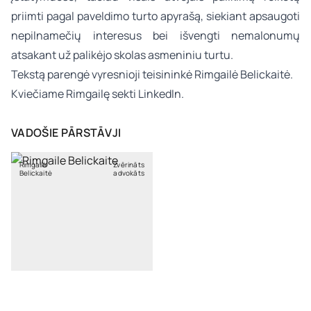
priimti pagal paveldimo turto apyrašą, siekiant apsaugoti
nepilnamečių interesus bei išvengti nemalonumų
atsakant už palikėjo skolas asmeniniu turtu.
Tekstą parengė vyresnioji teisininkė
Rimgailė Belickaitė
.
Kviečiame Rimgailę sekti
LinkedIn
.
VADOŠIE PĀRSTĀVJI
Rimgailė
Zvērināts
Belickaitė
advokāts