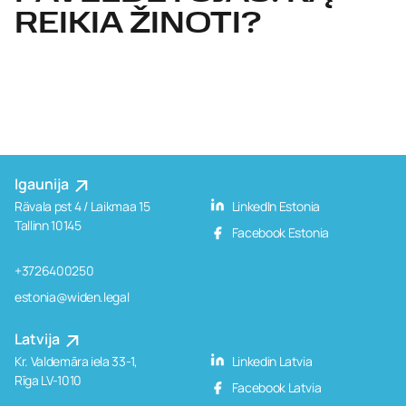
REIKIA ŽINOTI?
Igaunija
Rävala pst 4 / Laikmaa 15
LinkedIn Estonia
Tallinn 10145
Facebook Estonia
+3726400250
estonia@widen.legal
Latvija
Kr. Valdemāra iela 33-1,
Linkedin Latvia
Rīga LV-1010
Facebook Latvia