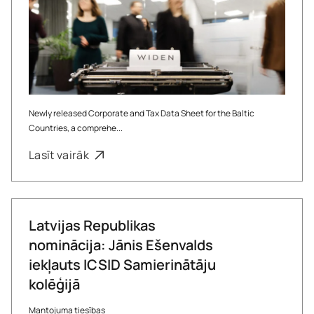
Newly released Corporate and Tax Data Sheet for the Baltic
Countries, a comprehe...
Lasīt vairāk
Latvijas Republikas
nominācija: Jānis Ešenvalds
iekļauts ICSID Samierinātāju
kolēģijā
Mantojuma tiesības