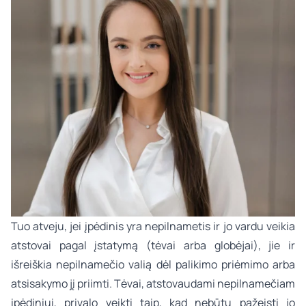
Tuo atveju, jei įpėdinis yra nepilnametis ir jo vardu veikia
atstovai pagal įstatymą (tėvai arba globėjai), jie ir
išreiškia nepilnamečio valią dėl palikimo priėmimo arba
atsisakymo jį priimti. Tėvai, atstovaudami nepilnamečiam
įpėdiniui, privalo veikti taip, kad nebūtų pažeisti jo