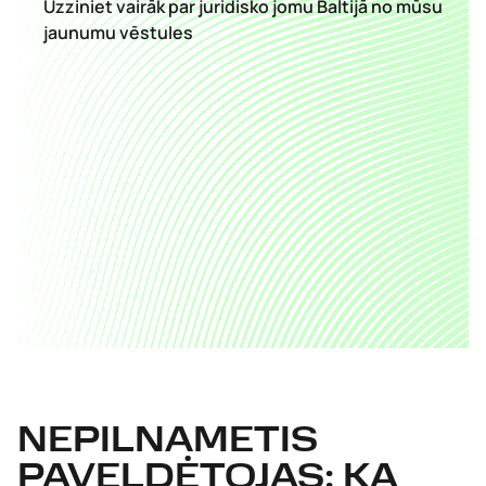
Uzziniet vairāk par juridisko jomu Baltijā no mūsu
jaunumu vēstules
NEPILNAMETIS
PAVELDĖTOJAS: KĄ