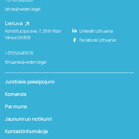
latvia@widen.legal
Lietuva
Konstitucijos ave. 7, 26th floor
LinkedIn Lithuania
Vilnius 09308
Facebook Lithuania
+37052487670
lithuania@widen.legal
Juridiskie pakalpojumi
Komanda
Par mums
Jaunumi un notikumi
Kontaktinformācija