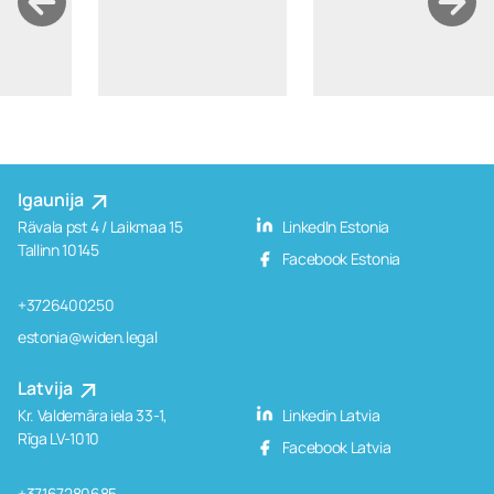
Igaunija
Rävala pst 4 / Laikmaa 15
LinkedIn Estonia
Tallinn 10145
Facebook Estonia
+3726400250
estonia@widen.legal
Latvija
Kr. Valdemāra iela 33-1,
Linkedin Latvia
Rīga LV-1010
Facebook Latvia
+37167280685