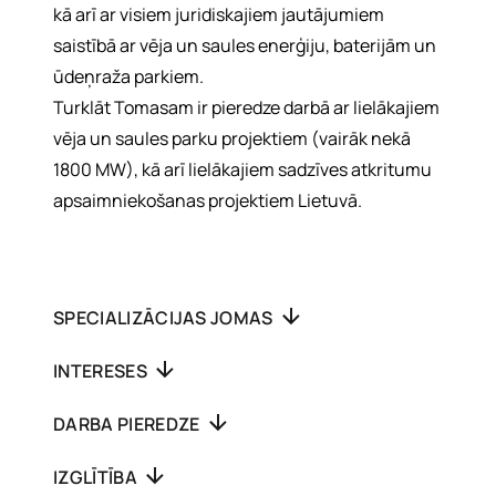
kā arī ar visiem juridiskajiem jautājumiem
saistībā ar vēja un saules enerģiju, baterijām un
ūdeņraža parkiem.
Turklāt Tomasam ir pieredze darbā ar lielākajiem
vēja un saules parku projektiem (vairāk nekā
1800 MW), kā arī lielākajiem sadzīves atkritumu
apsaimniekošanas projektiem Lietuvā.
SPECIALIZĀCIJAS JOMAS
INTERESES
DARBA PIEREDZE
IZGLĪTĪBA