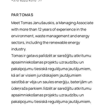
+370 6222 4370
PAR
TOMAS
Meet Tomas Janušauskis, a Managing Associate
with more than 12 years of experience in the
environment, waste management and energy
sectors, including the renewable energy
industry.
Tomas ir gatavs palīdzēt ar sarežģītu atkritumu
apsaimniekošanas projektu uzraudzību un
pakalpojumu tiesiskā regulējuma jautājumiem,
kā arī ar visiem juridiskajiem jautājumiem
saistībā ar vēja un saules enerģiju, baterijām un
ūdeņraža parkiem.līdzēt ar sarežģītu atkritumu
apsaimniekošanas projektu uzraudzību un
pakalpojumu tiesiskā regulējuma jautājumiem,