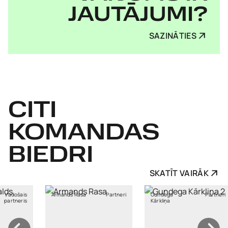
JAUTĀJUMI?
SAZINĀTIES
CITI
KOMANDAS
BIEDRI
SKATĪT VAIRĀK
mands Rasa
Partneri
Gundega
Partneri
Liene
Kārkliņa
Pommere