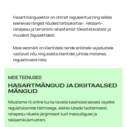
Hasartmängusektor on ohtralt reguleeritud ning sellele
laienevad ranged nõuded tarbijakaitse-, reklaami-,
rahapesu ja terrorismi rahastamist tõkestatavatest ja
muudest õigusaktidest.
Meie eesmärk on klientidele nende erilistele vajadustele
vastavat nõu ning aidata klientidel juhtida mistahes
regulatiivseid riske.
MEIE TEENUSED
HASARTMÄNGUD JA DIGITAALSED
MÄNGUD
Nõustame nii online kui ka tavalisi kasiinosid seoses vajalike
regulatsioonide täitmisega, alates lubade taotlemisest,
rahapesu nõuete järgimisest kuni maksuõiguse ja
reklaamiküsimusteni.