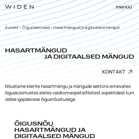
menüü
Avaleht
>
Õigusteenused
>
Hasartmängud ja digitaalsed mängud
HASARTMÄNGUD
JA DIGITAALSED MÄNGUD
KONTAKT
Nõustame kliente hasartmängu ja mängude sektoris erinevates
õigusküsimustes alates valdkonnaspetsiifilistest aspektidest kuni
üldise igapäevase õigusnõustusega.
ÕIGUSNÕU
HASARTMÄNGUD JA
DIGITAALSED MÄNGUD