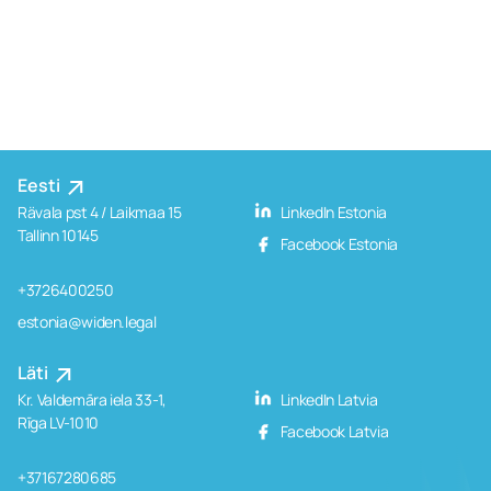
Eesti
Rävala pst 4 / Laikmaa 15
LinkedIn Estonia
Tallinn 10145
Facebook Estonia
+3726400250
estonia@widen.legal
Läti
Kr. Valdemāra iela 33-1,
LinkedIn Latvia
Rīga LV-1010
Facebook Latvia
+37167280685