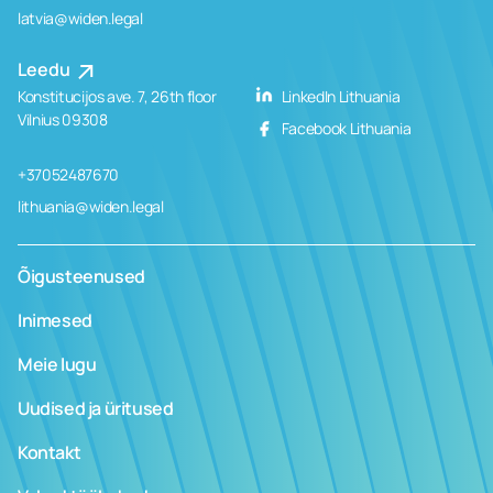
latvia@widen.legal
Leedu
Konstitucijos ave. 7, 26th floor
LinkedIn Lithuania
Vilnius 09308
Facebook Lithuania
+37052487670
lithuania@widen.legal
Õigusteenused
Inimesed
Meie lugu
Uudised ja üritused
Kontakt