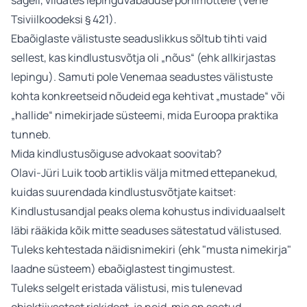
sageli, viidates lepinguvabaduse põhimõttele (Vene
Tsiviilkoodeksi § 421).
Ebaõiglaste välistuste seaduslikkus sõltub tihti vaid
sellest, kas kindlustusvõtja oli „nõus“ (ehk allkirjastas
lepingu). Samuti pole Venemaa seadustes välistuste
kohta konkreetseid nõudeid ega kehtivat „mustade“ või
„hallide“ nimekirjade süsteemi, mida Euroopa praktika
tunneb.
Mida kindlustusõiguse advokaat soovitab?
Olavi-Jüri Luik toob artiklis välja mitmed ettepanekud,
kuidas suurendada kindlustusvõtjate kaitset:
Kindlustusandjal peaks olema kohustus individuaalselt
läbi rääkida kõik mitte seaduses sätestatud välistused.
Tuleks kehtestada näidisnimekiri (ehk "musta nimekirja"
laadne süsteem) ebaõiglastest tingimustest.
Tuleks selgelt eristada välistusi, mis tulenevad