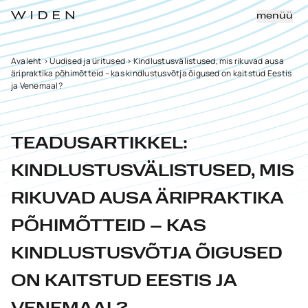
menüü
Avaleht
>
Uudised ja üritused
>
Kindlustusvälistused, mis rikuvad ausa
äripraktika põhimõtteid – kas kindlustusvõtja õigused on kaitstud Eestis
ja Venemaal?
TEADUSARTIKKEL:
KINDLUSTUSVÄLISTUSED, MIS
RIKUVAD AUSA ÄRIPRAKTIKA
PÕHIMÕTTEID – KAS
KINDLUSTUSVÕTJA ÕIGUSED
ON KAITSTUD EESTIS JA