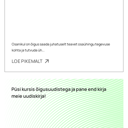
Osanikul on õigus saada juhatuselt teavet osaühingu tegevuse
kohta ja tutvuda üh...
LOE PIKEMALT
Püsi kursis õigusuudistega ja pane end kirja
meie uudiskirja!