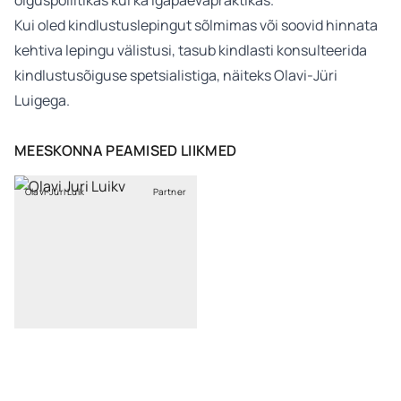
õiguspoliitikas kui ka igapäevapraktikas.
Kui oled kindlustuslepingut sõlmimas või soovid hinnata
kehtiva lepingu välistusi, tasub kindlasti konsulteerida
kindlustusõiguse spetsialistiga, näiteks Olavi-Jüri
Luigega.
MEESKONNA PEAMISED LIIKMED
Olavi-Jüri Luik
Partner