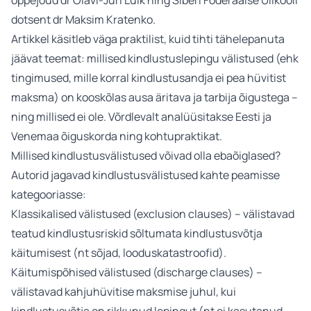
õppejõud dr Olavi-Jüri Luik ning Siberi Föderaalse Ülikooli
dotsent dr Maksim Kratenko.
Artikkel käsitleb väga praktilist, kuid tihti tähelepanuta
jäävat teemat: millised kindlustuslepingu välistused (ehk
tingimused, mille korral kindlustusandja ei pea hüvitist
maksma) on kooskõlas ausa äritava ja tarbija õigustega –
ning millised ei ole. Võrdlevalt analüüsitakse Eesti ja
Venemaa õiguskorda ning kohtupraktikat.
Millised kindlustusvälistused võivad olla ebaõiglased?
Autorid jagavad kindlustusvälistused kahte peamisse
kategooriasse:
Klassikalised välistused (exclusion clauses) – välistavad
teatud kindlustusriskid sõltumata kindlustusvõtja
käitumisest (nt sõjad, looduskatastroofid).
Käitumispõhised välistused (discharge clauses) –
välistavad kahjuhüvitise maksmise juhul, kui