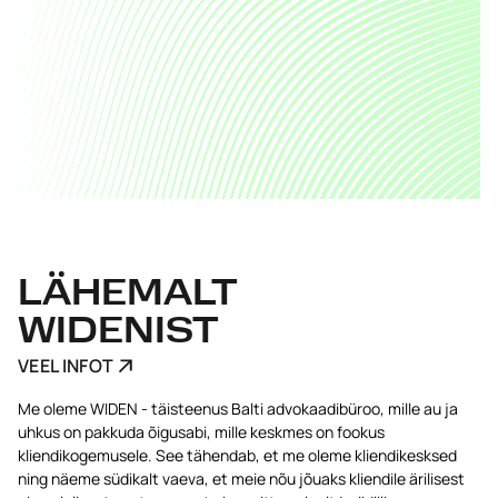
LÄHEMALT
WIDENIST
VEEL INFOT
Me oleme WIDEN - täisteenus Balti advokaadibüroo, mille au ja
uhkus on pakkuda õigusabi, mille keskmes on fookus
kliendikogemusele. See tähendab, et me oleme kliendikesksed
ning näeme südikalt vaeva, et meie nõu jõuaks kliendile ärilisest