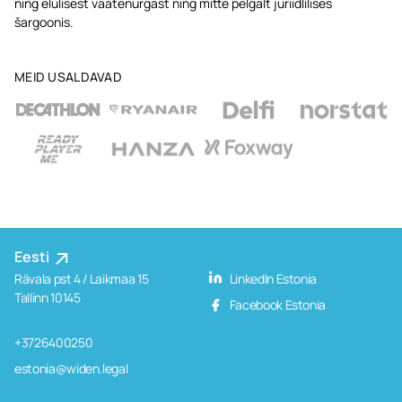
ning elulisest vaatenurgast ning mitte pelgalt juriidlilises
šargoonis.
MEID USALDAVAD
Eesti
Rävala pst 4 / Laikmaa 15
LinkedIn Estonia
Tallinn 10145
Facebook Estonia
+3726400250
estonia@widen.legal