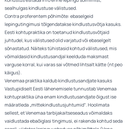
Kohustus esitada info enne lepingu sõlmimist,
sealhulgas kindlustuse välistused.
Contra proferentem põhimõte: ebaselgeid
lepingutingimusi tõlgendatakse kindlustusvõtja kasuks.
Eesti kohtupraktika on toetanud kindlustusvõtjaid
juhtudel, kus välistused olid varjatud või ebaselgelt
sõnastatud. Näiteks tühistasid kohtud välistused, mis
võimaldasid kindlustusandjal keelduda maksmast
varguse korral, kui varas sai võtmed lihtsalt kätte (nt peo
käigus).
Venemaa praktika kaldub kindlustusandjate kasuks
Vastupidiselt Eesti lähenemisele tunnustab Venemaa
kohtupraktika üha enam kindlustusandjate õigust ise
määratleda „mittekindlustusjuhtumid“. Hoolimata
sellest, et Venemaa tarbijakaitseseadus võimaldaks
vaidlustada ebaõiglasi tingimusi, ei rakenda kohtud seda