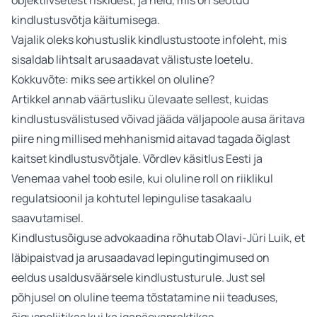
objektiivsetest riskidest, ja neid, mis on seotud
kindlustusvõtja käitumisega.
Vajalik oleks kohustuslik kindlustustoote infoleht, mis
sisaldab lihtsalt arusaadavat välistuste loetelu.
Kokkuvõte: miks see artikkel on oluline?
Artikkel annab väärtusliku ülevaate sellest, kuidas
kindlustusvälistused võivad jääda väljapoole ausa äritava
piire ning millised mehhanismid aitavad tagada õiglast
kaitset kindlustusvõtjale. Võrdlev käsitlus Eesti ja
Venemaa vahel toob esile, kui oluline roll on riiklikul
regulatsioonil ja kohtutel lepingulise tasakaalu
saavutamisel.
Kindlustusõiguse advokaadina rõhutab Olavi-Jüri Luik, et
läbipaistvad ja arusaadavad lepingutingimused on
eeldus usaldusväärsele kindlustusturule. Just sel
põhjusel on oluline teema tõstatamine nii teaduses,