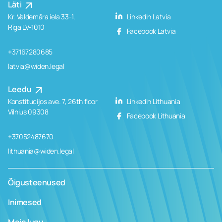
Läti
Kr. Valdemāra iela 33-1,
LinkedIn Latvia
Rīga LV-1010
Facebook Latvia
+37167280685
latvia@widen.legal
Leedu
Konstitucijos ave. 7, 26th floor
LinkedIn Lithuania
Vilnius 09308
Facebook Lithuania
+37052487670
lithuania@widen.legal
Õigusteenused
Inimesed
Meie lugu