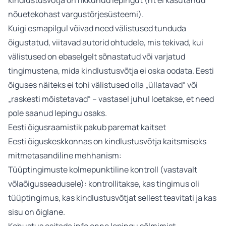
kindlustusvõtja on rikkunud lepingut (nt ei kasutanud
nõuetekohast vargustõrjesüsteemi).
Kuigi esmapilgul võivad need välistused tunduda
õigustatud, viitavad autorid ohtudele, mis tekivad, kui
välistused on ebaselgelt sõnastatud või varjatud
tingimustena, mida kindlustusvõtja ei oska oodata. Eesti
õiguses näiteks ei tohi välistused olla „üllatavad“ või
„raskesti mõistetavad“ – vastasel juhul loetakse, et need
pole saanud lepingu osaks.
Eesti õigusraamistik pakub paremat kaitset
Eesti õiguskeskkonnas on kindlustusvõtja kaitsmiseks
mitmetasandiline mehhanism:
Tüüptingimuste kolmepunktiline kontroll (vastavalt
võlaõigusseadusele): kontrollitakse, kas tingimus oli
tüüptingimus, kas kindlustusvõtjat sellest teavitati ja kas
sisu on õiglane.