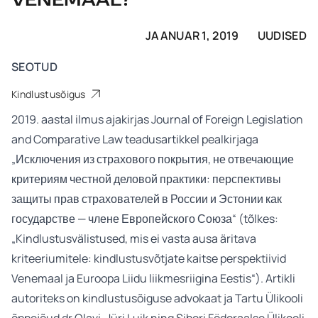
VENEMAAL?
JAANUAR 1, 2019
UUDISED
SEOTUD
Kindlustusõigus
2019. aastal ilmus ajakirjas Journal of Foreign Legislation
and Comparative Law teadusartikkel pealkirjaga
„Исключения из страхового покрытия, не отвечающие
критериям честной деловой практики: перспективы
защиты прав страхователей в России и Эстонии как
государстве — члене Европейского Союза“ (tõlkes:
„Kindlustusvälistused, mis ei vasta ausa äritava
kriteeriumitele: kindlustusvõtjate kaitse perspektiivid
Venemaal ja Euroopa Liidu liikmesriigina Eestis“). Artikli
autoriteks on kindlustusõiguse advokaat ja Tartu Ülikooli