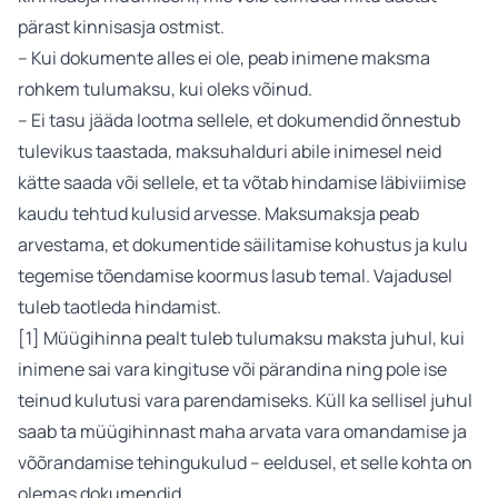
pärast kinnisasja ostmist.
– Kui dokumente alles ei ole, peab inimene maksma
rohkem tulumaksu, kui oleks võinud.
– Ei tasu jääda lootma sellele, et dokumendid õnnestub
tulevikus taastada, maksuhalduri abile inimesel neid
kätte saada või sellele, et ta võtab hindamise läbiviimise
kaudu tehtud kulusid arvesse. Maksumaksja peab
arvestama, et dokumentide säilitamise kohustus ja kulu
tegemise tõendamise koormus lasub temal. Vajadusel
tuleb taotleda hindamist.
[1] Müügihinna pealt tuleb tulumaksu maksta juhul, kui
inimene sai vara kingituse või pärandina ning pole ise
teinud kulutusi vara parendamiseks. Küll ka sellisel juhul
saab ta müügihinnast maha arvata vara omandamise ja
võõrandamise tehingukulud – eeldusel, et selle kohta on
olemas dokumendid.