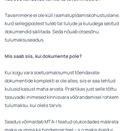
Tavainimene ei ole küll raamatupidamiskohustuslane,
kuid sellegipoolest tuleb tal tulude ja kuludega seotud
dokumendid säilitada. Seda nõuab otsesõnu
tulumaksuseadus.
Mis saab siis, kui dokumente pole?
Kui kogu vara soetusmaksumust tõendavate
dokumentide komplekti ei ole alles, siis ei saa tehtud
kulusid kasust maha arvata. Praktikas just selle tõttu
tasuvadki inimesed kinnisvara võõrandamisel rohkem
tulumaksu, kui oleks tarvis.
Seadus võimaldab MTA-l teatud olukordades määrata
maksusumma ka hindamise teel – s.o maksuhaldur