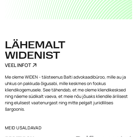
LÄHEMALT
WIDENIST
VEEL INFOT
Me oleme WIDEN - täisteenus Balti advokaadibüroo, mille au ja
uhkus on pakkuda õigusabi, mille keskmes on fookus
kliendikogemusele. See tähendab, et me oleme kliendikesksed
ning näeme südikalt vaeva, et meie nõu jõuaks kliendile ärilisest
ning elulisest vaatenurgast ning mitte pelgalt juriidlilises
šargoonis.
MEID USALDAVAD