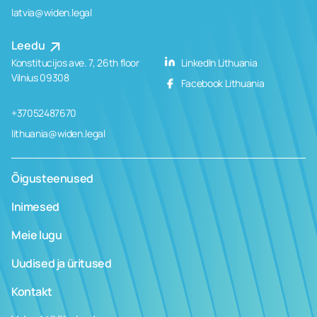
latvia@widen.legal
Leedu
Konstitucijos ave. 7, 26th floor
LinkedIn Lithuania
Vilnius 09308
Facebook Lithuania
+37052487670
lithuania@widen.legal
Õigusteenused
Inimesed
Meie lugu
Uudised ja üritused
Kontakt