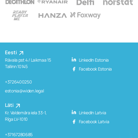
Eesti
Rävala pst 4 / Laikmaa 15
LinkedIn Estonia
Tallinn 10145
Facebook Estonia
+3726400250
estonia@widen.legal
Läti
Kr. Valdemāra iela 33-1,
LinkedIn Latvia
Rīga LV-1010
Facebook Latvia
+37167280685