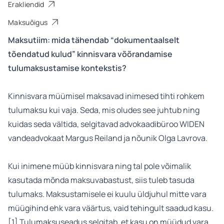
Erakliendid
Maksuõigus
Maksutiim: mida tähendab “dokumentaalselt
tõendatud kulud” kinnisvara võõrandamise
tulumaksustamise kontekstis?
Kinnisvara müümisel maksavad inimesed tihti rohkem
tulumaksu kui vaja. Seda, mis oludes see juhtub ning
kuidas seda vältida, selgitavad advokaadibüroo WIDEN
vandeadvokaat Margus Reiland ja nõunik Olga Lavrova.
Kui inimene müüb kinnisvara ning tal pole võimalik
kasutada mõnda maksuvabastust, siis tuleb tasuda
tulumaks. Maksustamisele ei kuulu üldjuhul mitte vara
müügihind ehk vara väärtus, vaid tehingult saadud kasu.
[1] Tulumaksuseadus selgitab, et kasu on müüdud vara