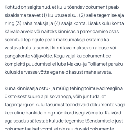
Kohtud on selgitanud, et kulu tõendav dokument peab
sisaldama teavet (1) kulutuse sisu, (2) selle tegemise aja
ning (3) raha maksja ja (4) saaja kohta. Lisaks kulu kohta
käivale arvele või näiteks kinnisasja parendamise osas
sõlmitud lepingule peab maksumaksja esitama ka
vastava kulu tasumist kinnitava maksekorralduse või
pangakonto väljavõtte. Kogu vajaliku dokumentide
komplekti puudumisel ei luba Maksu-ja Tolliamet paraku
kulusid arvesse võtta ega neid kasust maha arvata.
Kuna kinnisasja ostu- ja müügitehing toimuvad reeglina
üksteisest suure ajalise vahega, võib juhtuda, et
tagantjärgi on kulu tasumist tõendavaid dokumente väga
keeruline hankida ning mõnikord isegi võimatu. Kuivõrd
aga seadus sätestab kulude tegemise tõendamisele just
dokumentaalset vormi, ei ole puuduvaid dokumente