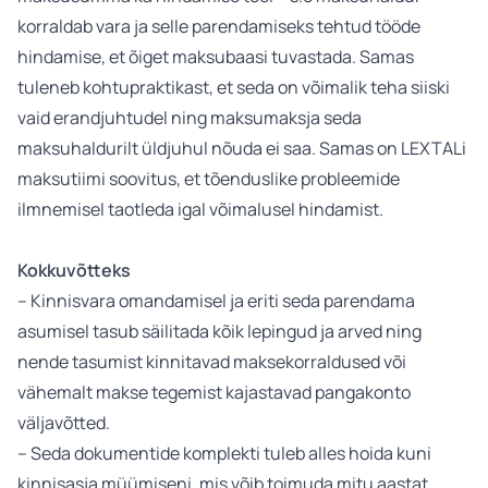
korraldab vara ja selle parendamiseks tehtud tööde
hindamise, et õiget maksubaasi tuvastada. Samas
tuleneb kohtupraktikast, et seda on võimalik teha siiski
vaid erandjuhtudel ning maksumaksja seda
maksuhaldurilt üldjuhul nõuda ei saa. Samas on LEXTALi
maksutiimi soovitus, et tõenduslike probleemide
ilmnemisel taotleda igal võimalusel hindamist.
Kokkuvõtteks
– Kinnisvara omandamisel ja eriti seda parendama
asumisel tasub säilitada kõik lepingud ja arved ning
nende tasumist kinnitavad maksekorraldused või
vähemalt makse tegemist kajastavad pangakonto
väljavõtted.
– Seda dokumentide komplekti tuleb alles hoida kuni
kinnisasja müümiseni, mis võib toimuda mitu aastat