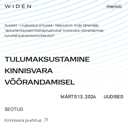
menüü
Avaleht
>
Uudised ja üritused
>
Maksutiim: mida tähendab
“dokumentaalselt tõendatud kulud” kinnisvara võõrandamise
tulumaksustamise kontekstis?
TULUMAKSUSTAMINE
KINNISVARA
VÕÕRANDAMISEL
MÄRTS 13, 2024
UUDISED
SEOTUD
Kinnisvara ja ehitus