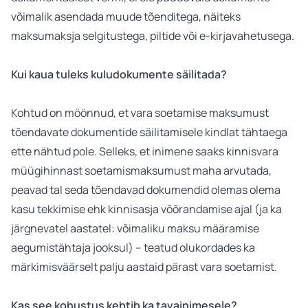
võimalik asendada muude tõenditega, näiteks
maksumaksja selgitustega, piltide või e-kirjavahetusega.
Kui kaua tuleks kuludokumente säilitada?
Kohtud on möönnud, et vara soetamise maksumust
tõendavate dokumentide säilitamisele kindlat tähtaega
ette nähtud pole. Selleks, et inimene saaks kinnisvara
müügihinnast soetamismaksumust maha arvutada,
peavad tal seda tõendavad dokumendid olemas olema
kasu tekkimise ehk kinnisasja võõrandamise ajal (ja ka
järgnevatel aastatel: võimaliku maksu määramise
aegumistähtaja jooksul) – teatud olukordades ka
märkimisväärselt palju aastaid pärast vara soetamist.
Kas see kohustus kehtib ka tavainimesele?