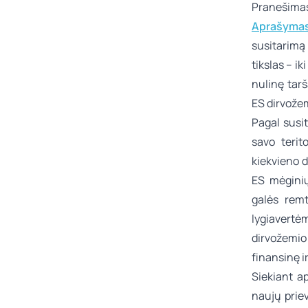
Pranešima
Aprašymas
susitarimą
tikslas – ik
nulinę tarš
ES dirvože
Pagal susit
savo terit
kiekvieno d
ES mėginių
galės remt
lygiavertė
dirvožemio
finansinę i
Siekiant a
naujų priev