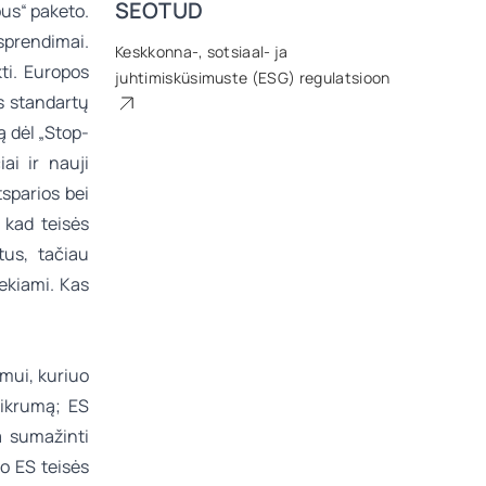
SEOTUD
bus“ paketo
.
sprendimai.
Keskkonna-, sotsiaal- ja
ti. Europos
juhtimisküsimuste (ESG) regulatsioon
s standartų
ą dėl „Stop-
ai ir nauji
tsparios bei
 kad teisės
tus, tačiau
iekiami. Kas
mui, kuriuo
tikrumą; ES
a sumažinti
o ES teisės