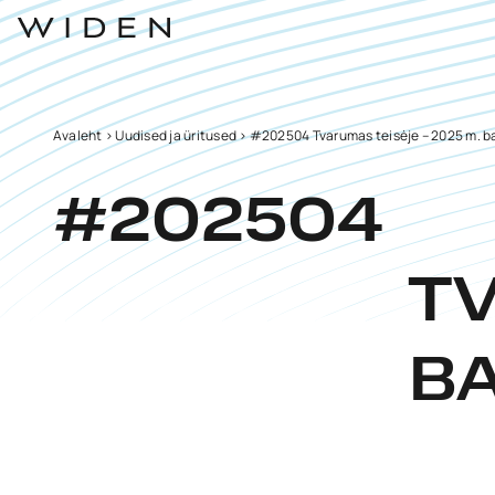
Avaleht
>
Uudised ja üritused
>
#202504 Tvarumas teisėje – 2025 m. b
#202504
TV
BA