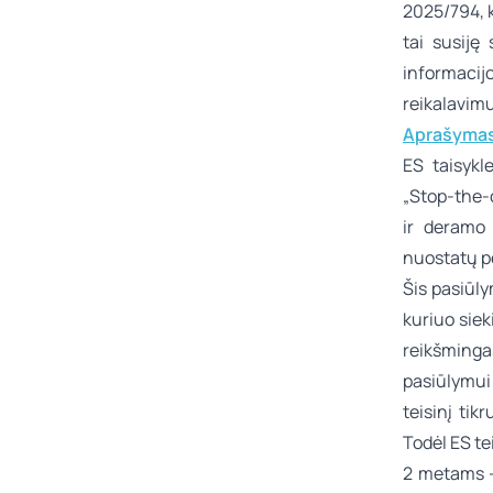
2025/794, k
tai susiję
informaci
reikalavim
Aprašymas
ES taisykl
„Stop-the-
ir deramo 
nuostatų pe
Šis pasiūl
kuriuo siek
reikšminga
pasiūlymui
teisinį tik
Todėl ES te
2 metams –