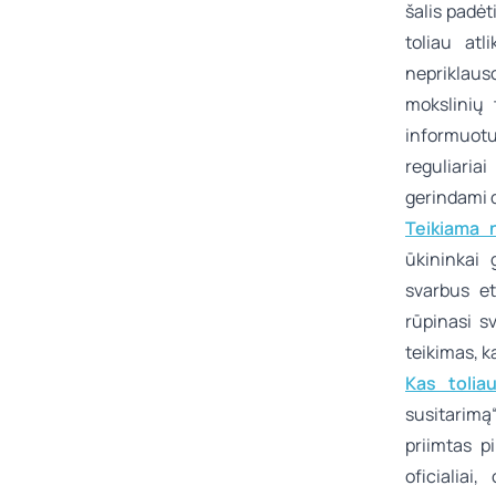
šalis padėt
toliau at
nepriklaus
mokslinių 
informuotu
reguliaria
gerindami 
Teikiama 
ūkininkai 
svarbus et
rūpinasi s
teikimas, k
Kas tolia
susitarim
priimtas p
oficialiai