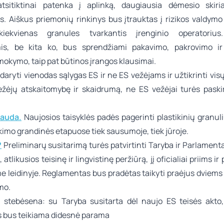
tsitiktinai patenka į aplinką, daugiausia dėmesio skir
s. Aiškus priemonių rinkinys bus įtrauktas į rizikos valdymo 
iekvienas granules tvarkantis įrenginio operatorius
is, be kita ko, bus sprendžiami pakavimo, pakrovimo ir 
okymo, taip pat būtinos įrangos klausimai.
daryti vienodas sąlygas ES ir ne ES vežėjams ir užtikrinti visų
ežėjų atskaitomybę ir skaidrumą, ne ES vežėjai turės paskirti
nauda.
Naujosios taisyklės padės pagerinti plastikinių granul
kimo grandinės etapuose tiek sausumoje, tiek jūroje.
?
Preliminarų susitarimą turės patvirtinti Taryba ir Parlamenta
, atlikusios teisinę ir lingvistinę peržiūrą, jį oficialiai priims i
ame leidinyje. Reglamentas bus pradėtas taikyti praėjus dviem
mo.
 stebėsena: su Taryba susitarta dėl naujo ES teisės akto,
 bus teikiama didesnė parama