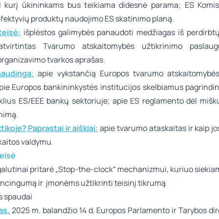
l kurį ūkininkams bus teikiama didesnė parama; ES Komisi
 efektyvių produktų naudojimo ES skatinimo planą.
teisė:
išplėstos galimybės panaudoti medžiagas iš perdirbtų
patvirtintas Tvarumo atskaitomybės užtikrinimo paslau
organizavimo tvarkos aprašas.
naudinga
:
apie vykstančią Europos tvarumo atskaitomybės
apie Europos bankininkystės institucijos skelbiamus pagrindin
diklius ES/EEE bankų sektoriuje; apie ES reglamento dėl mišk
nimą.
tikoje? Paprastai ir aiškiai:
apie tvarumo ataskaitas ir kaip jo
kaitos valdymu.
teisė
alutinai pritarė „Stop-the-clock“ mechanizmui, kuriuo siekia
ncingumą ir įmonėms užtikrinti teisinį tikrumą
s spaudai
as.
2025 m. balandžio 14 d. Europos Parlamento ir Tarybos dir