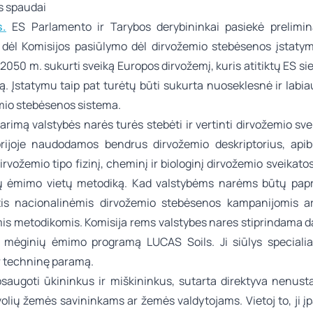
s spaudai
.
ES Parlamento ir Tarybos derybininkai pasiekė prelimina
 dėl Komisijos pasiūlymo dėl dirvožemio stebėsenos įstaty
i 2050 m. sukurti sveiką Europos dirvožemį, kuris atitiktų ES sie
ą. Įstatymu taip pat turėtų būti sukurta nuoseklesnė ir labi
mio stebėsenos sistema.
arimą valstybės narės turės stebėti ir vertinti dirvožemio sve
orijoje naudodamos bendrus dirvožemio deskriptorius, api
irvožemio tipo fizinį, cheminį ir biologinį dirvožemio sveikatos
 ėmimo vietų metodiką. Kad valstybėms narėms būtų papr
is nacionalinėmis dirvožemio stebėsenos kampanijomis a
mis metodikomis. Komisija rems valstybes nares stiprindama d
 mėginių ėmimo programą LUCAS Soils. Ji siūlys specialiai
r techninę paramą.
psaugoti ūkininkus ir miškininkus, sutarta direktyva nenust
olių žemės savininkams ar žemės valdytojams. Vietoj to, ji į