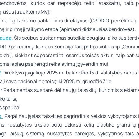
endrovėms, kurios dar nepradėjo teikti ataskaitų, taip p
ąrašus įtrauktoms MVĮ;
 Įmonių tvarumo patikrinimo direktyvos (CSDDD) perkėlimo į 
ną ir pirmąjį taikymo etapą (apimantį didžiausias bendroves).
nauda.
Šis skubus susitarimas suteikia daugiau laiko susitarti
DDD pakeitimų, kuriuos Komisija taip pat pasiūlė kaip „Omnibu
 dalį, siekiant supaprastinti esamus teisės aktus, taip pat su
oms labiau pasirengti reikalavimų įgyvendinimui.
?
Direktyva įsigaliojo 2025 m. balandžio 15 d. Valstybės narės t
vą į savo nacionalinę teisę iki 2025 m. gruodžio 31 d.
ir Parlamentas susitarė dėl naujų taisyklių, kuriomis siekiam
ko taršą
s spaudai
.
Pagal naująsias taisykles pagrindinis veiklos vykdytojams 
s nustatytas tikslas būtų užkirsti kelią plastiko granulių 
agal aiškią sistemą nustatytos pareigos, vykdytinos tais at