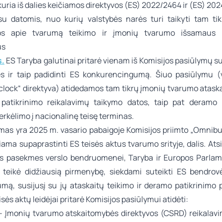
uria iš dalies keičiamos direktyvos (ES) 2022/2464 ir (ES) 202
 su datomis, nuo kurių valstybės narės turi taikyti tam ti
jos apie tvarumą teikimo ir įmonių tvarumo išsamaus p
us
.
ES Taryba galutinai pritarė vienam iš Komisijos pasiūlymų s
es ir taip padidinti ES konkurencingumą. Šiuo pasiūlymu 
clock“ direktyva) atidedamos tam tikrų įmonių tvarumo ataska
patikrinimo reikalavimų taikymo datos, taip pat deramo 
rkėlimo į nacionalinę teisę terminas.
ymas yra 2025 m. vasario pabaigoje Komisijos priimto „Omnibus
iama supaprastinti ES teisės aktus tvarumo srityje, dalis. Ats
s pasekmes verslo bendruomenei, Taryba ir Europos Parla
 teikė didžiausią pirmenybę, siekdami suteikti ES bendro
rumą, susijusį su jų ataskaitų teikimo ir deramo patikrinimo 
isės aktų leidėjai pritarė Komisijos pasiūlymui atidėti:
 Įmonių tvarumo atskaitomybės direktyvos (CSRD) reikalav