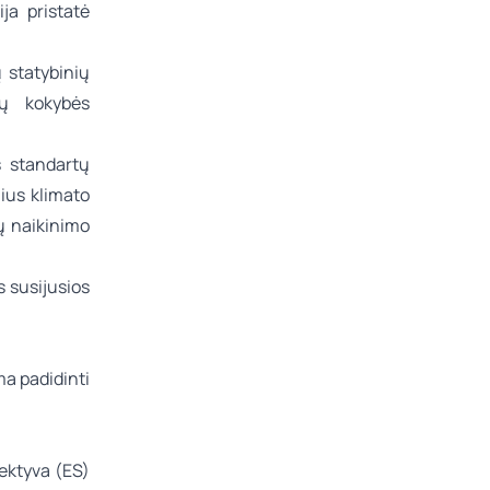
ja pristatė
 statybinių
gų kokybės
 standartų
ius klimato
ų naikinimo
s susijusios
ma padidinti
ektyva (ES)