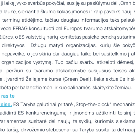
jį laiką įvyko svarbūs pokyčiai, susiję su pasiūlymu dėl „Omni
 laukė, siekiant aiškumo kokias įmones ir kaip paveiks nauji 
l terminų atidėjimo, tačiau daugiau informacijos teks palauk
avedė EFRAG konsultuoti dėl Europos tvarumo atskaitomybė
iūros, o ES valstybių narių komitetas pasiekė bendrą sutarim
 direktyvos. Džiugu matyti organizacijas, kurių šie pokyči
nepaveikė, o jos skiria dar daugiau laiko bei susitelkimo į a
 organizacijos vystymą. Tuo pačiu svarbu atkreipti dėmesį,
jai peržiūri su tvarumo atskaitomybe susijusius teisės ak
ai, įvardinti Žaliajame kurse (Green Deal), lieka aktualūs ir s
ėta per balandžio mėn. ir kuo dalinamės, skaitykite žemiau.
ą rasite
teisė
:
ES Taryba galutinai pritarė „Stop-the-clock“ mechaniz
adidinti ES konkurencingumą ir įmonėms užtikrinti teisinį 
Parlamentas susitarė dėl naujų taisyklių, kuriomis siekiam
iko taršą; dirvožemio stebėsena: su Taryba susitarta dėl nauj