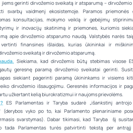
i jiems gerinti dirvožemio sveikatą ir atsparumą – dirvožemio
likti svarbų vaidmenį ekosistemoje. Paramos priemonės g
omas konsultacijas, mokymo veiklą ir gebėjimų stiprinim
tyrimų ir inovacijų skatinimą ir priemones, kuriomis sieki
mą apie dirvožemio atsparumo naudą. Valstybės narės tai
i vertinti finansines išlaidas, kurias ūkininkai ir miškinin
dirvožemio sveikatą ir dirvožemio atsparumą.
nauda.
Siekiama, kad dirvožemis būtų stebimas visose ES
gautų geresnę paramą dirvožemio sveikatai gerinti. Susi
apas siekiant pagerinti paramą ūkininkams ir visiems kit
veiko dirvožemio išsaugojimu. Geresnės informacijos ir pag
artu užkertant kelią biurokratizmui ir naujoms prievolėms.
u?
ES Parlamentas ir Taryba sudarė „išankstinį antrojo
ą“ (derybos vyko po to, kai Parlamento plenariniame pos
irmasis svarstymas). Dabar tikimasi, kad Taryba šį susita
, o tada Parlamentas turės patvirtinti tekstą per antrąj