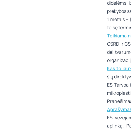
didelėms b
prekybos s
1 metais –
teisę termi
Teikiama 
CSRD ir CS
dėl tvarumo
organizacij
Kas toliau
šią direkty
ES Taryba 
mikroplasti
Pranešima
Aprašymas
ES vežėjam
aplinką. P