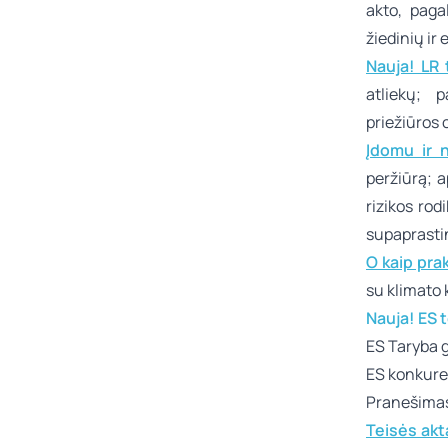
akto, paga
žiedinių ir
Nauja! LR 
atliekų; 
priežiūros 
Įdomu ir 
peržiūrą; 
rizikos ro
supaprasti
O kaip prak
su klimato 
Nauja! ES 
ES Taryba g
ES konkure
Pranešima
Teisės akt