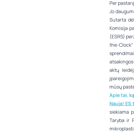
Per pastarą
Jo dauguma
Sutarta dė
Komisija p
(ESRS) perž
the-Clock“
sprendimai 
atsakingos
aktų leidė
įpareigojim
mūsų pasteb
Apie tai, k
Nauja! ES 
siekiama p
Taryba ir 
mikroplast