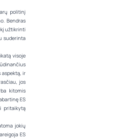
rų politinį
mo. Bendras
kį užtikrinti
au suderinta
ikatą visoje
būdinančius
 aspektą, ir
asčiau, jos
rba kitomis
abartinę ES
 pritaikytą
atoma jokių
pareigoja ES