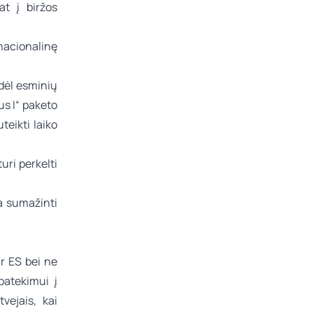
at į biržos
nacionalinę
 dėl esminių
s I“ paketo
teikti laiko
uri perkelti
a sumažinti
ir ES bei ne
patekimui į
vejais, kai