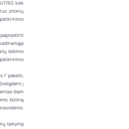
4/1760, kiek
krus įmonių
atikrinimo
upaprastinti
(vadinamąja
itų teikimo
patikrinimo
 I“ paketo,
ižvelgdami į
mentas šiam
vėms būtiną
prievolėmis.
imų taikymą