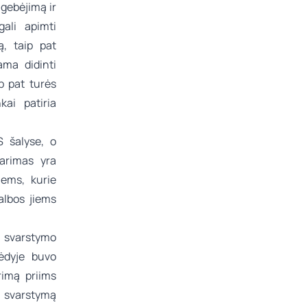
 gebėjimą ir
ali apimti
ą, taip pat
ama didinti
p pat turės
kai patiria
 šalyse, o
tarimas yra
iems, kurie
albos jiems
 svarstymo
ėdyje buvo
rimą priims
į svarstymą