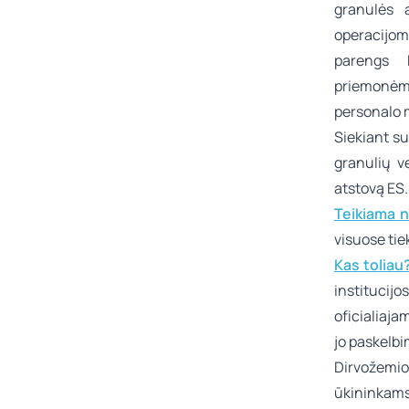
granulės a
operacijom
parengs k
priemonėm
personalo m
Siekiant su
granulių v
atstovą ES.
Teikiama 
visuose tie
Kas toliau
institucijos
oficialiaj
jo paskelbi
Dirvožemio
ūkininkams