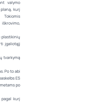
iant valymo
planą, kurį
. Tokiomis
iškrovimo,
 plastikinių
 įgaliotąjį
ių tvarkymą
s. Po to abi
r paskelbs ES
s metams po
 pagal kurį