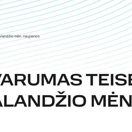
alandžio mėn. naujienos
ARUMAS TEISĖ
LANDŽIO MĖN