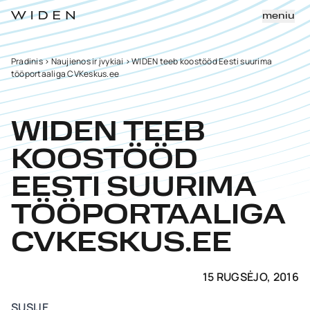
meniu
Pradinis
>
Naujienos ir įvykiai
>
WIDEN teeb koostööd Eesti suurima
tööportaaliga CVKeskus.ee
WIDEN TEEB
KOOSTÖÖD
EESTI SUURIMA
TÖÖPORTAALIGA
CVKESKUS.EE
15 RUGSĖJO, 2016
SUSIJĘ