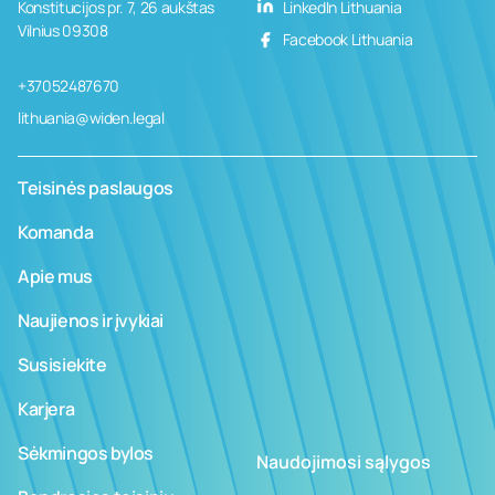
Konstitucijos pr. 7, 26 aukštas
LinkedIn Lithuania
Vilnius 09308
Facebook Lithuania
+37052487670
lithuania@widen.legal
Teisinės paslaugos
Komanda
Apie mus
Naujienos ir įvykiai
Susisiekite
Karjera
Sėkmingos bylos
Naudojimosi sąlygos