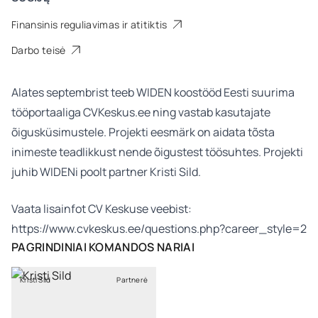
Finansinis reguliavimas ir atitiktis
Darbo teisė
Alates septembrist teeb WIDEN koostööd Eesti suurima
tööportaaliga CVKeskus.ee ning vastab kasutajate
õigusküsimustele. Projekti eesmärk on aidata tõsta
inimeste teadlikkust nende õigustest töösuhtes. Projekti
juhib WIDENi poolt partner Kristi Sild.
Vaata lisainfot CV Keskuse veebist:
https://www.cvkeskus.ee/questions.php?career_style=2
PAGRINDINIAI KOMANDOS NARIAI
Kristi Sild
Partnerė