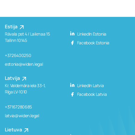
Estija
Rävala pst 4 / Laikmaa 15
LinkedIn Estonia
Tallinn 10145
Facebook Estonia
+3726400250
estonia@widen.legal
Latvija
Kr. Valdemāra iela 33-1,
LinkedIn Latvia
Rīga LV-1010
Facebook Latvia
+37167280685
latvia@widen.legal
Lietuva