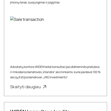
Įmonių teisė, susijungimai ir įsigijimai
Advokatų kontora WIDEN teikė konsultacijas didmeninės prekybos
ir rinkodaros bendrovės „Vilandra“ akcininkams, kurie pardavė 100 %
akcijų Estijos bendrovei „JNG Investments“.
Skaityti daugiau