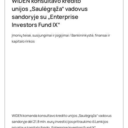
WIDEN konsultavo kredito
unijos „Saulėgrąža“ vadovus
sandoryje su „Enterprise
Investors Fund IX“
Įmonių teisė, susijungimai ir įsigijimai
/
Bankininkystė, finansai ir
kapitalo rinkos
WIDEN komanda konsultavo kredito unijos „Saulėgrąža“ vadovus
sandoryje dėl 21,8 mln. eurų investicijos pritraukimo iš Lenkijos
privataus kapitalo fondo „Enterprise Investors Fund IX“.