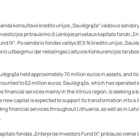
nda konsultavo kredito unijos „Saulėgrąža“ vadovus sandoryj
nvesticijos pritraukimo iš Lenkijos privataus kapitalo fondo „En
und IX“. Po sandorio fondas valdys 81,5 % kredito unijos „Saul
rio užbaigimui dar reikalingas Lietuvos Konkurencijos tarybos
ulėgrąža held approximately 70 million euros in assets, and its
mounted to 62 million euros. Saulėgrąža, which has operated 
s financial services mainly in the Vilnius region, is seeking a 
e new capital is expected to support its transformation into a 
ing financial services throughout Lithuania, as well as in Latv
.
apitalo fondas „Enterprise Investors Fund IX“ priklauso vienai 