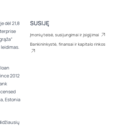
SUSIJĘ
e dėl 21,8
terprise
Įmonių teisė, susijungimai ir įsigijimai
ėgrąža“
Bankininkystė, finansai ir kapitalo rinkos
 leidimas.
 loan
since 2012
bank
licensed
ia, Estonia
didžiausių