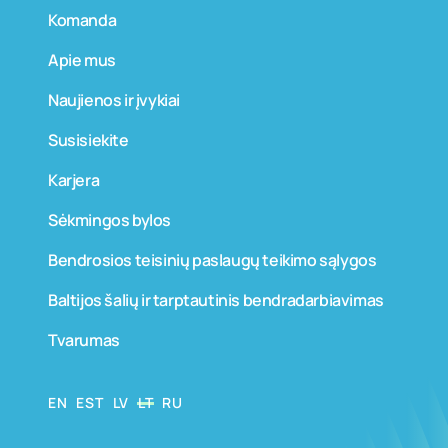
Komanda
Apie mus
Naujienos ir įvykiai
Susisiekite
Karjera
Sėkmingos bylos
Bendrosios teisinių paslaugų teikimo sąlygos
Baltijos šalių ir tarptautinis bendradarbiavimas
Tvarumas
EN
EST
LV
LT
RU