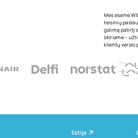
Mes esame WID
teisinių paslau
galimą patirtį
skiriame – užt
klientų verslo 
Estija