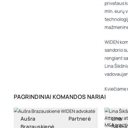
privataus k
mln. eurų v
technologij
mažmeninę 
WIDEN koma
sandorio su
rengiant s
Lina Šikšn
vadovaujan
Kviečiame 
PAGRINDINIAI KOMANDOS NARIAI
Aušra
Partnerė
Lina
Brazauskienė
Šikšni