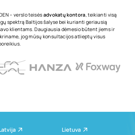
EN – verslo teisės
advokatų kontora
, teikianti visą
gų spektrą Baltijos šalyse bei kurianti geriausią
 savo klientams. Daugiausia dėmesio būtent jiems ir
ikriname, jog mūsų konsultacijos atlieptų visus
poreikius.
Latvija
Lietuva