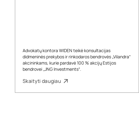
Advokatų kontora WIDEN teikė konsultacijas
didmeninės prekybos ir rinkodaros bendrovės „Vilandra“
akcininkams, kurie pardavė 100 % akcijų Estijos
bendrovei „JNG Investments“.
Skaityti daugiau