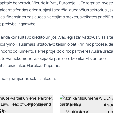
apitalo bendrovių Vidurio ir Rytų Europoje – „Enterprise Invest
aldantis fondas orientuojasi į sparčiai augančius sektorius, įs
as, finansines paslaugas, vartojimo prekes, sveikatos priežiūr
prekybą ir gamybą.
nda konsultavo kredito unijos „Saulėgrąža“ vadovus visais tei
darymo klausimais: atstovavo teisinio patikrinimo procese, d
andorio dokumentus. Prie projekto dirbo partnerės
Aušra Braz
iutė-Vaitiekūnienė
, asocijuota partnerė
Monika Misiūnienė
ir
tis teisininkas
Haroldas Kupstas
.
mūsų naujienas sekti
LinkedIn.
Partnerė
Monika
Aso
utė-
Misiūnienė
pa