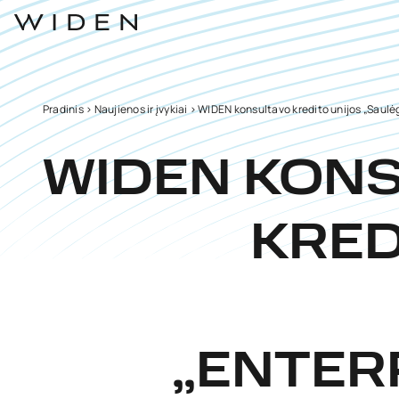
Pradinis
>
Naujienos ir įvykiai
>
WIDEN konsultavo kredito unijos „Saulėg
WIDEN KON
KRED
„ENTER