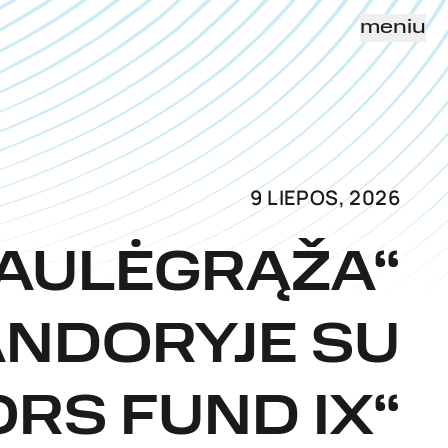
meniu
9 LIEPOS, 2026
SAULĖGRĄŽA“
NDORYJE SU
RS FUND IX“