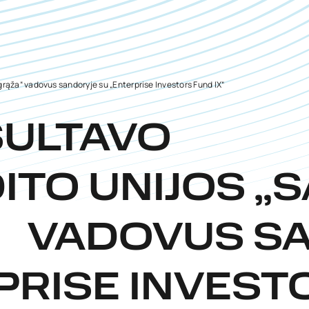
rąža“ vadovus sandoryje su „Enterprise Investors Fund IX“
SULTAVO
ITO UNIJOS „
VADOVUS SA
PRISE INVESTO