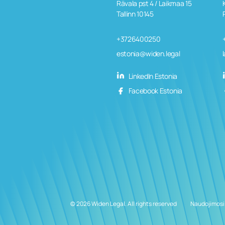
Rävala pst 4 / Laikmaa 15
Tallinn 10145
+3726400250
estonia@widen.legal
LinkedIn Estonia
Facebook Estonia
© 2026 Widen Legal. All rights reserved
Naudojimosi