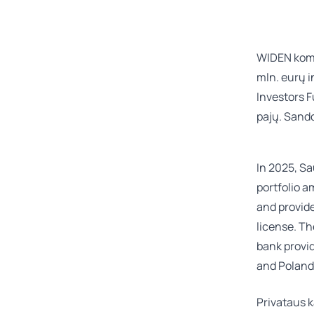
WIDEN koma
mln. eurų i
Investors F
pajų. Sando
In 2025, Sa
portfolio a
and provide
license. Th
bank provid
and Poland
Privataus k