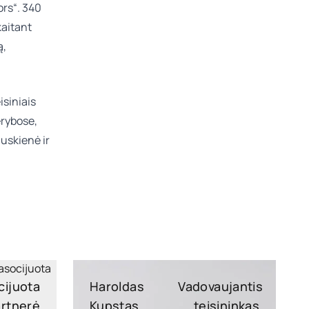
ors“. 340
kaitant
ą,
siniais
erybose,
auskienė
ir
cijuota
Haroldas
Vadovaujantis
rtnerė
Kupstas
teisininkas