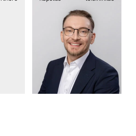
n.legal
haroldas.kupstas@widen.legal
kedIn
LinkedIn
56 26
+370 6081 6720