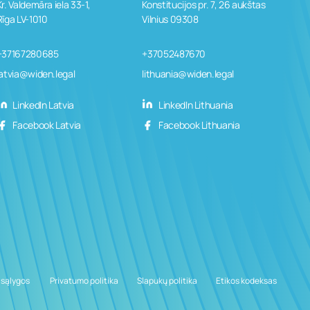
Kr. Valdemāra iela 33-1,
Konstitucijos pr. 7, 26 aukštas
Rīga LV-1010
Vilnius 09308
+37167280685
+37052487670
latvia@widen.legal
lithuania@widen.legal
LinkedIn Latvia
LinkedIn Lithuania
Facebook Latvia
Facebook Lithuania
 sąlygos
­ ­­Privatumo politika
Slapukų politika
Etikos kodeksas