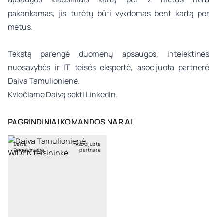
pakankamas, jis turėtų būti vykdomas bent kartą per
metus.
Tekstą parengė
duomenų apsaugos, intelektinės
nuosavybės ir IT teisės
ekspertė, asocijuota partnerė
Daiva Tamulionienė.
Kviečiame Daivą sekti
LinkedIn
.
PAGRINDINIAI KOMANDOS NARIAI
Daiva
Asocijuota
Tamulionienė
partnerė