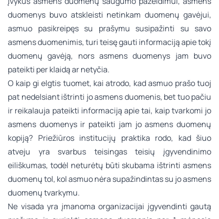
įvykus asmens duomenų saugumo pažeidimui, asmens
duomenys buvo atskleisti netinkam duomenų gavėjui,
asmuo pasikreipęs su prašymu susipažinti su savo
asmens duomenimis, turi teisę gauti informaciją apie tokį
duomenų gavėją, nors asmens duomenys jam buvo
pateikti per klaidą ar netyčia.
O kaip gi elgtis tuomet, kai atrodo, kad asmuo prašo tuoj
pat nedelsiant ištrinti jo asmens duomenis, bet tuo pačiu
ir reikalauja pateikti informaciją apie tai, kaip tvarkomi jo
asmens duomenys ir pateikti jam jo asmens duomenų
kopiją? Priežiūros institucijų praktika rodo, kad šiuo
atveju yra svarbus teisingas teisių įgyvendinimo
eiliškumas, todėl neturėtų būti skubama ištrinti asmens
duomenų tol, kol asmuo nėra supažindintas su jo asmens
duomenų tvarkymu.
Ne visada yra įmanoma organizacijai įgyvendinti gautą