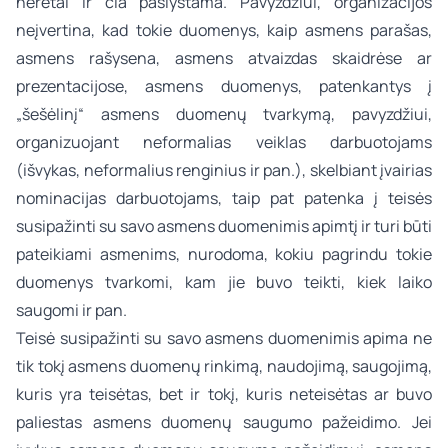
neretai ir čia paslystama. Pavyzdžiui, organizacijos
neįvertina, kad tokie duomenys, kaip asmens parašas,
asmens rašysena, asmens atvaizdas skaidrėse ar
prezentacijose, asmens duomenys, patenkantys į
„šešėlinį“ asmens duomenų tvarkymą, pavyzdžiui,
organizuojant neformalias veiklas darbuotojams
(išvykas, neformalius renginius ir pan.), skelbiant įvairias
nominacijas darbuotojams, taip pat patenka į teisės
susipažinti su savo asmens duomenimis apimtį ir turi būti
pateikiami asmenims, nurodoma, kokiu pagrindu tokie
duomenys tvarkomi, kam jie buvo teikti, kiek laiko
saugomi ir pan.
Teisė susipažinti su savo asmens duomenimis apima ne
tik tokį asmens duomenų rinkimą, naudojimą, saugojimą,
kuris yra teisėtas, bet ir tokį, kuris neteisėtas ar buvo
paliestas asmens duomenų saugumo pažeidimo. Jei