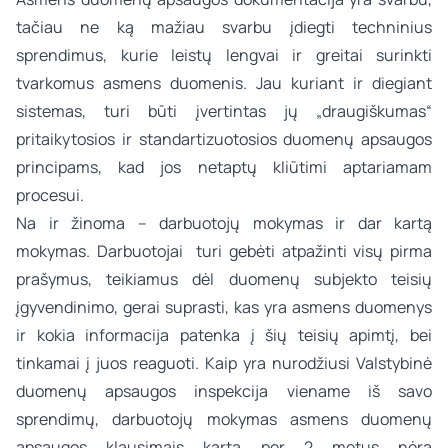
tačiau ne ką mažiau svarbu įdiegti techninius
sprendimus, kurie leistų lengvai ir greitai surinkti
tvarkomus asmens duomenis. Jau kuriant ir diegiant
sistemas, turi būti įvertintas jų „draugiškumas“
pritaikytosios ir standartizuotosios duomenų apsaugos
principams, kad jos netaptų kliūtimi aptariamam
procesui.
Na ir žinoma – darbuotojų mokymas ir dar kartą
mokymas. Darbuotojai turi gebėti atpažinti visų pirma
prašymus, teikiamus dėl duomenų subjekto teisių
įgyvendinimo, gerai suprasti, kas yra asmens duomenys
ir kokia informacija patenka į šių teisių apimtį, bei
tinkamai į juos reaguoti. Kaip yra nurodžiusi Valstybinė
duomenų apsaugos inspekcija viename iš savo
sprendimų, darbuotojų mokymas asmens duomenų
apsaugos klausimais kartą per 2 metus nėra