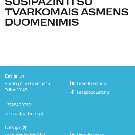
SUSIPAŽINTI SU
TVARKOMAIS ASMENS
DUOMENIMIS
Estija
Rävala pst 4 / Laikmaa 15
LinkedIn Estonia
Tallinn 10145
Facebook Estonia
+3726400250
estonia@widen.legal
Latvija
Kr. Valdemāra iela 33-1,
LinkedIn Latvia