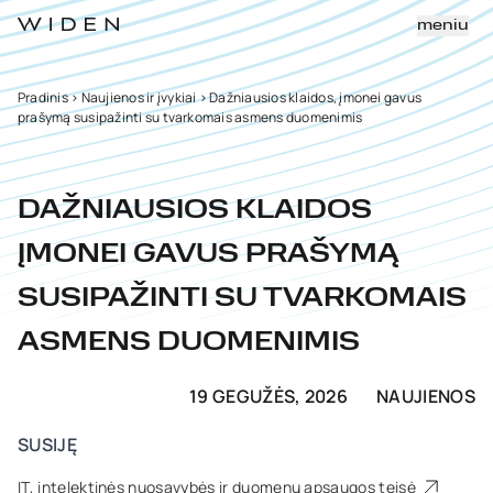
meniu
Pradinis
>
Naujienos ir įvykiai
>
Dažniausios klaidos, įmonei gavus
prašymą susipažinti su tvarkomais asmens duomenimis
DAŽNIAUSIOS KLAIDOS
ĮMONEI GAVUS PRAŠYMĄ
SUSIPAŽINTI SU TVARKOMAIS
ASMENS DUOMENIMIS
19 GEGUŽĖS, 2026
NAUJIENOS
SUSIJĘ
IT, intelektinės nuosavybės ir duomenų apsaugos teisė