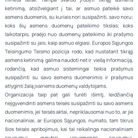
ketinimą, atsižvelgiant į tai, ar asmuo pateikė savo
asmens duomenis, su kuriais nori susipažinti, savo noru;
koks šių asmens duomenų pateikimo tikslas; koks
laikotarpis, praėjo nuo duomenų pateikimo iki prašymo
susipažinti su jais; kaip asmuo elgiasi. Europos Sąjungos
Teisingumo Teismo pozicija rodo, kad nustatant tikrąjį
asmens ketinimą galima naudoti net ir viešą informaciją,
rodančią, kad asmuo sistemingai teikia prašymus
susipažinti su savo asmens duomenimis ir prašymus
atlyginti žalą įvairiems duomenų valdytojams.
Organizacija taip pat gali turėti išimtį, leidžiančią
neįgyvendinti asmens teisės susipažinti su savo asmens
duomenimis, jei teisės aktai, nepriklausomai nuo to, ar jie
nacionaliniai, ar Europos Sąjungos, numato, tam tikrus
šios teisės apribojimus, kai tai reikalinga nacionaliniam
saugumui, gynybai, visuomenės saugumui,