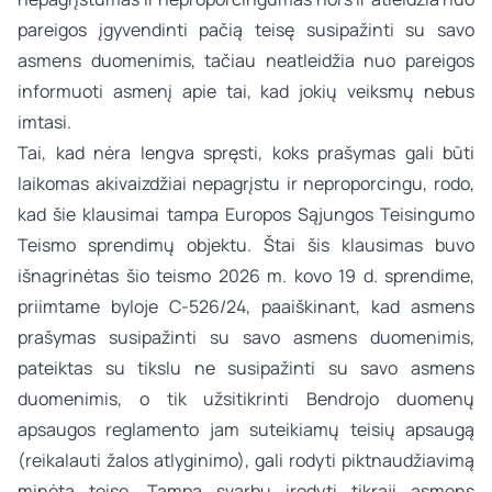
pareigos įgyvendinti pačią teisę susipažinti su savo
asmens duomenimis, tačiau neatleidžia nuo pareigos
informuoti asmenį apie tai, kad jokių veiksmų nebus
imtasi.
Tai, kad nėra lengva spręsti, koks prašymas gali būti
laikomas akivaizdžiai nepagrįstu ir neproporcingu, rodo,
kad šie klausimai tampa Europos Sąjungos Teisingumo
Teismo sprendimų objektu. Štai šis klausimas buvo
išnagrinėtas šio teismo 2026 m. kovo 19 d. sprendime,
priimtame byloje C-526/24, paaiškinant, kad asmens
prašymas susipažinti su savo asmens duomenimis,
pateiktas su tikslu ne susipažinti su savo asmens
duomenimis, o tik užsitikrinti Bendrojo duomenų
apsaugos reglamento jam suteikiamų teisių apsaugą
(reikalauti žalos atlyginimo), gali rodyti piktnaudžiavimą
minėta teise. Tampa svarbu įrodyti tikrąjį asmens