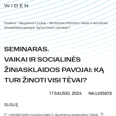
Pradinis
>
Naujienos ir įvykiai
>
Seminaras internetu. Vaikai ir socialinės
žiniasklaidos pavojai: ką turi žinoti visi tėvai?
SEMINARAS.
VAIKAI IR SOCIALINĖS
ŽINIASKLAIDOS PAVOJAI: KĄ
TURI ŽINOTI VISI TĖVAI?
17 SAUSIO, 2024
NAUJIENOS
SUSIJĘ
IT, intelektinės nuosavybės ir duomenų apsaugos teisė