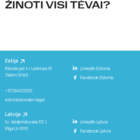
ŽINOTI VISI TĖVAI?
Estija
Rävala pst 4 / Laikmaa 15
LinkedIn Estonia
Tallinn 10145
Facebook Estonia
+3726400250
estonia@widen.legal
Latvija
Kr. Valdemāra iela 33-1,
LinkedIn Latvia
Rīga LV-1010
Facebook Latvia