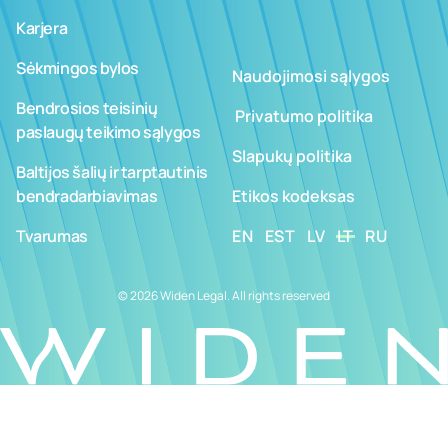
Karjera
Sėkmingos bylos
Naudojimosi sąlygos
Bendrosios teisinių
­ ­­Privatumo politika
paslaugų teikimo sąlygos
Slapukų politika
Baltijos šalių ir tarptautinis
bendradarbiavimas
Etikos kodeksas
Tvarumas
EN
EST
LV
LT
RU
© 2026 Widen Legal. All rights reserved