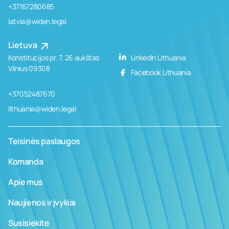
+37167280685
latvia@widen.legal
Lietuva
Konstitucijos pr. 7, 26 aukštas
LinkedIn Lithuania
Vilnius 09308
Facebook Lithuania
+37052487670
lithuania@widen.legal
Teisinės paslaugos
Komanda
Apie mus
Naujienos ir įvykiai
Susisiekite