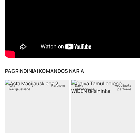
PAGRINDINIAI KOMANDOS NARIAI
Asta
Partnerė
Daiva
Asocijuota
Macijauskienė
Tamulionienė
partnerė