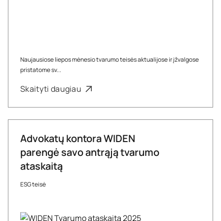
Naujausiose liepos mėnesio tvarumo teisės aktualijose ir įžvalgose
pristatome sv...
Skaityti daugiau
Advokatų kontora WIDEN
parengė savo antrąją tvarumo
ataskaitą
ESG teisė