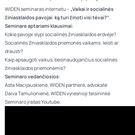
WIDEN seminaras internetu –
„Vaikai ir socialinės
žiniasklaidos pavojai: ką turi žinoti visi tėvai?“
.
Seminare aptariami klausimai:
Kokie pavojai slypi socialinės žiniasklaidos erdvėje?
Socialinės žiniasklaidos priemonės vaikams: leisti ar
drausti?
Kaip apsaugoti vaikus, besinaudojančius socialinės
žiniasklaidos priemonėmis?
Seminaro vedančiosios:
Asta Macijauskienė
, WIDEN partnerė, advokatė
Daiva Tamulionienė
, WIDEN vyresnioji teisininkė
Seminaro įrašas Youtube
.