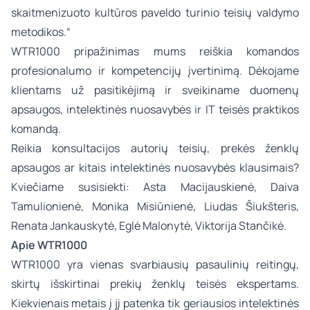
skaitmenizuoto kultūros paveldo turinio teisių valdymo
metodikos.“
WTR1000 pripažinimas mums reiškia komandos
profesionalumo ir kompetencijų įvertinimą. Dėkojame
klientams už pasitikėjimą ir sveikiname duomenų
apsaugos, intelektinės nuosavybės ir IT teisės praktikos
komandą.
Reikia konsultacijos autorių teisių, prekės ženklų
apsaugos ar kitais intelektinės nuosavybės klausimais?
Kviečiame susisiekti:
Asta Macijauskienė
,
Daiva
Tamulionienė
,
Monika Misiūnienė
,
Liudas Šiukšteris
,
Renata Jankauskytė
,
Eglė Malonytė
,
Viktorija Stančikė
.
Apie WTR1000
WTR1000 yra vienas svarbiausių pasaulinių reitingų,
skirtų išskirtinai prekių ženklų teisės ekspertams.
Kiekvienais metais į jį patenka tik geriausios intelektinės