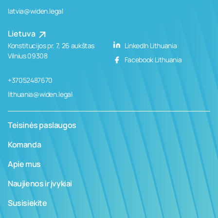
latvia@widen.legal
Lietuva
Konstitucijos pr. 7, 26 aukštas
LinkedIn Lithuania
Vilnius 09308
Facebook Lithuania
+37052487670
lithuania@widen.legal
Teisinės paslaugos
Komanda
Apie mus
Naujienos ir įvykiai
Susisiekite