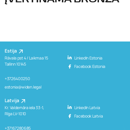
ĮVERTINAMA BRONZA
Estija
Rävala pst 4 / Laikmaa 15
LinkedIn Estonia
Tallinn 10145
Facebook Estonia
+3726400250
estonia@widen.legal
Latvija
Kr. Valdemāra iela 33-1,
LinkedIn Latvia
Rīga LV-1010
Facebook Latvia
+37167280685