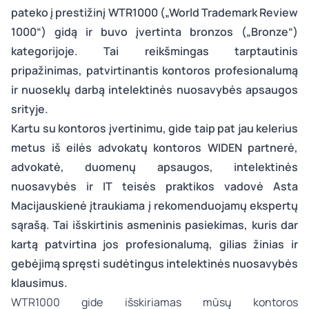
pateko į prestižinį WTR1000 („World Trademark Review
1000“) gidą ir buvo įvertinta bronzos („Bronze“)
kategorijoje. Tai reikšmingas tarptautinis
pripažinimas, patvirtinantis kontoros profesionalumą
ir nuoseklų darbą intelektinės nuosavybės apsaugos
srityje.
Kartu su kontoros įvertinimu, gide taip pat jau kelerius
metus iš eilės advokatų kontoros WIDEN partnerė,
advokatė, duomenų apsaugos, intelektinės
nuosavybės ir IT teisės praktikos vadovė
Asta
Macijauskienė
įtraukiama į rekomenduojamų ekspertų
sąrašą. Tai išskirtinis asmeninis pasiekimas, kuris dar
kartą patvirtina jos profesionalumą, gilias žinias ir
gebėjimą spręsti sudėtingus intelektinės nuosavybės
klausimus.
WTR1000 gide išskiriamas mūsų kontoros