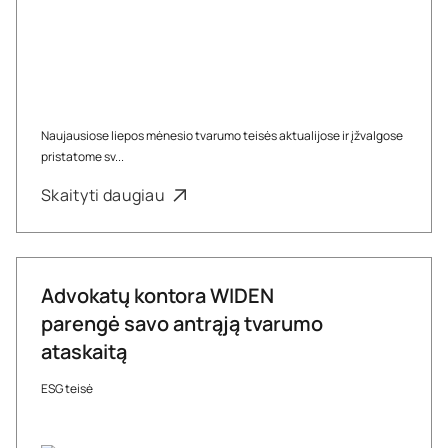
Naujausiose liepos mėnesio tvarumo teisės aktualijose ir įžvalgose
pristatome sv...
Skaityti daugiau
Advokatų kontora WIDEN
parengė savo antrąją tvarumo
ataskaitą
ESG teisė