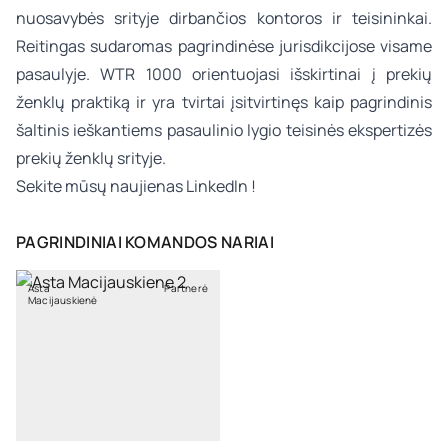
nuosavybės srityje dirbančios kontoros ir teisininkai.
Reitingas sudaromas pagrindinėse jurisdikcijose visame
pasaulyje. WTR 1000 orientuojasi išskirtinai į prekių
ženklų praktiką ir yra tvirtai įsitvirtinęs kaip pagrindinis
šaltinis ieškantiems pasaulinio lygio teisinės ekspertizės
prekių ženklų srityje.
Sekite mūsų naujienas
LinkedIn
!
PAGRINDINIAI KOMANDOS NARIAI
Asta
Partnerė
Macijauskienė