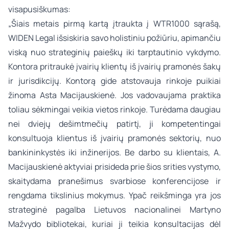
visapusiškumas:
„Šiais metais pirmą kartą įtraukta į WTR1000 sąrašą,
WIDEN Legal išsiskiria savo holistiniu požiūriu, apimančiu
viską nuo strateginių paieškų iki tarptautinio vykdymo.
Kontora pritraukė įvairių klientų iš įvairių pramonės šakų
ir jurisdikcijų. Kontorą gide atstovauja rinkoje puikiai
žinoma Asta Macijauskienė. Jos vadovaujama praktika
toliau sėkmingai veikia vietos rinkoje. Turėdama daugiau
nei dviejų dešimtmečių patirtį, ji kompetentingai
konsultuoja klientus iš įvairių pramonės sektorių, nuo
bankininkystės iki inžinerijos. Be darbo su klientais, A.
Macijauskienė aktyviai prisideda prie šios srities vystymo,
skaitydama pranešimus svarbiose konferencijose ir
rengdama tikslinius mokymus. Ypač reikšminga yra jos
strateginė pagalba Lietuvos nacionalinei Martyno
Mažvydo bibliotekai, kuriai ji teikia konsultacijas dėl