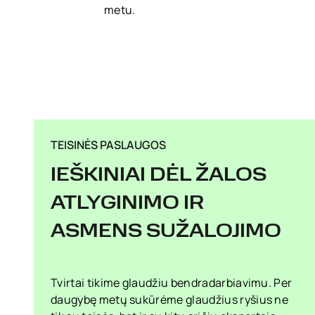
metu.
TEISINĖS PASLAUGOS
IEŠKINIAI DĖL ŽALOS
ATLYGINIMO IR
ASMENS SUŽALOJIMO
Tvirtai tikime glaudžiu bendradarbiavimu. Per
daugybę metų sukūrėme glaudžius ryšius ne