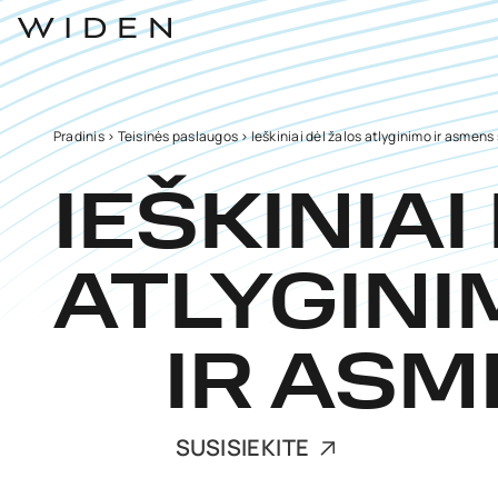
Pradinis
>
Teisinės paslaugos
>
Ieškiniai dėl žalos atlyginimo ir asmens
IEŠKINIA
ATLYGIN
IR AS
SUSISIEKITE