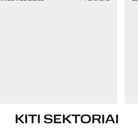
vilius.maciulaitis@widen.legal
LinkedIn
+370 6861 6097
KITI SEKTORIAI