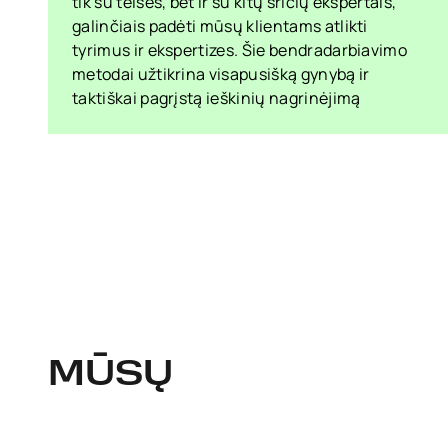
tik su teisės, bet ir su kitų sričių ekspertais,
galinčiais padėti mūsų klientams atlikti
tyrimus ir ekspertizes. Šie bendradarbiavimo
metodai užtikrina visapusišką gynybą ir
taktiškai pagrįstą ieškinių nagrinėjimą
MŪSŲ