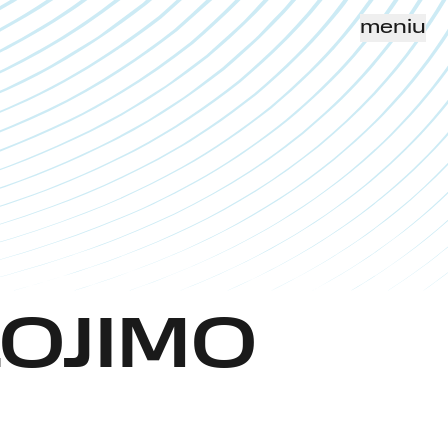
meniu
S
LOJIMO