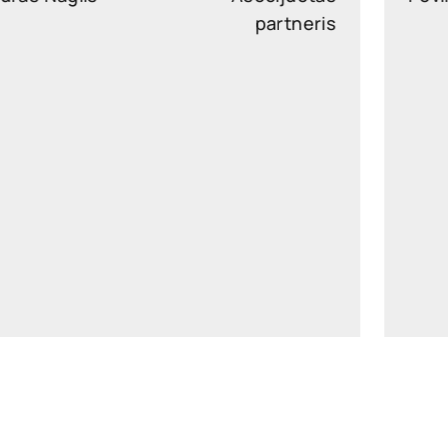
partneris
lauras.naglis@widen.legal
LinkedIn
+370 6567 5720