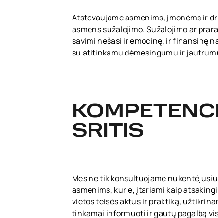
Atstovaujame asmenims, įmonėms ir dra
asmens sužalojimo. Sužalojimo ar praradi
savimi nešasi ir emocinę, ir finansinę 
su atitinkamu dėmesingumu ir jautrum
KOMPETENC
SRITIS
Mes ne tik konsultuojame nukentėjusiuo
asmenims, kurie, įtariami kaip atsaking
vietos teisės aktus ir praktiką, užtikri
tinkamai informuoti ir gautų pagalbą vi