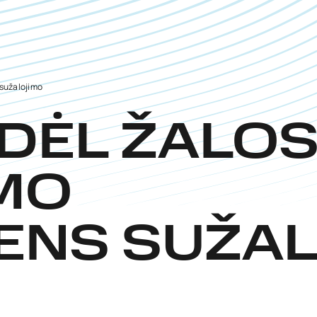
 sužalojimo
I DĖL ŽALO
IMO
MENS SUŽA