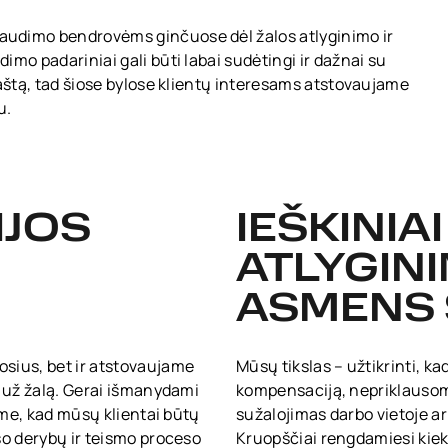
udimo bendrovėms ginčuose dėl žalos atlyginimo ir
mo padariniai gali būti labai sudėtingi ir dažnai su
naštą, tad šiose bylose klientų interesams atstovaujame
u.
IJOS
IEŠKINIA
ATLYGINI
ASMENS 
sius, bet ir atstovaujame
Mūsų tikslas – užtikrinti, ka
i už žalą. Gerai išmanydami
kompensaciją, nepriklausoma
name, kad mūsų klientai būtų
sužalojimas darbo vietoje a
so derybų ir teismo proceso
Kruopščiai rengdamiesi kiekv