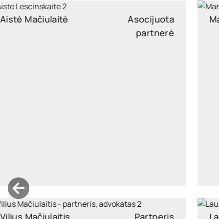
Aistė Mačiulaitė
Asocijuota
partnerė
aiste.maciulaite@widen.legal
LinkedIn
+370 6947 7224
Vilius Mačiulaitis
Partneris