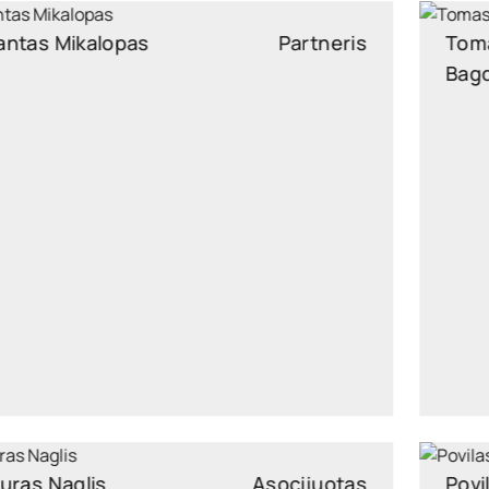
Mantas Mikalopas
Partneris
mantas.mikalopas@widen.legal
LinkedIn
+370 6596 2630
Lauras Naglis
Asocijuotas