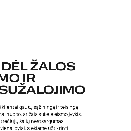
I DĖL ŽALOS
MO IR
SUŽALOJIMO
d klientai gautų sąžiningą ir teisingą
i nuo to, ar žalą sukėlė eismo įvykis,
r trečiųjų šalių neatsargumas.
ienai bylai, siekiame užtikrinti