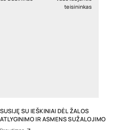
teisininkas
povilas.dubininas@widen.legal
LinkedIn
+370 6716 9449
SUSIJĘ SU
IEŠKINIAI DĖL ŽALOS
ATLYGINIMO IR ASMENS SUŽALOJIMO