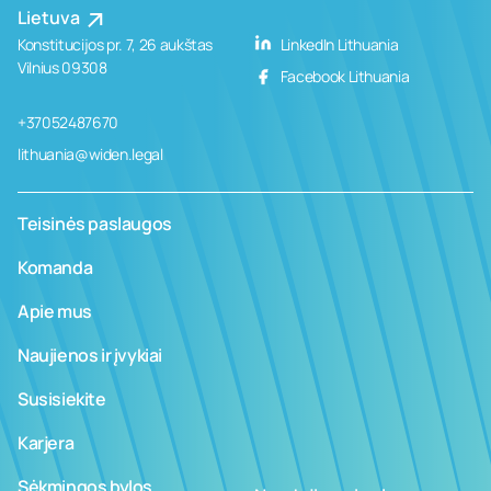
Lietuva
Konstitucijos pr. 7, 26 aukštas
LinkedIn Lithuania
Vilnius 09308
Facebook Lithuania
+37052487670
lithuania@widen.legal
Teisinės paslaugos
Komanda
Apie mus
Naujienos ir įvykiai
Susisiekite
Karjera
Sėkmingos bylos