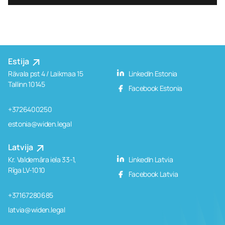
Estija
Rävala pst 4 / Laikmaa 15
LinkedIn Estonia
Tallinn 10145
Facebook Estonia
+3726400250
estonia@widen.legal
Latvija
Kr. Valdemāra iela 33-1,
LinkedIn Latvia
Rīga LV-1010
Facebook Latvia
+37167280685
latvia@widen.legal