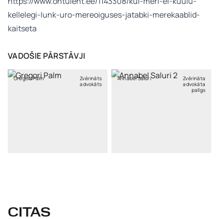
https://www.ohtuleht.ee/1143308/kui-meri-ei-kuulu-
kellelegi-lunk-uro-mereoiguses-jatabki-merekaablid-
kaitseta
VADOŠIE PĀRSTĀVJI
Gregori Palm
Zvērināts
Annabel Saluri
Zvērināta
advokāts
advokāta
palīgs
CITAS