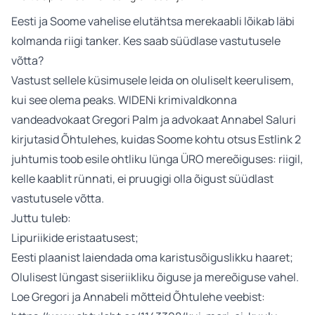
Eesti ja Soome vahelise elutähtsa merekaabli lõikab läbi
kolmanda riigi tanker. Kes saab süüdlase vastutusele
võtta?
Vastust sellele küsimusele leida on oluliselt keerulisem,
kui see olema peaks. WIDENi krimivaldkonna
vandeadvokaat Gregori Palm ja advokaat Annabel Saluri
kirjutasid Õhtulehes, kuidas Soome kohtu otsus Estlink 2
juhtumis toob esile ohtliku lünga ÜRO mereõiguses: riigil,
kelle kaablit rünnati, ei pruugigi olla õigust süüdlast
vastutusele võtta.
Juttu tuleb:
Lipuriikide eristaatusest;
Eesti plaanist laiendada oma karistusõiguslikku haaret;
Olulisest lüngast siseriikliku õiguse ja mereõiguse vahel.
Loe Gregori ja Annabeli mõtteid Õhtulehe veebist: