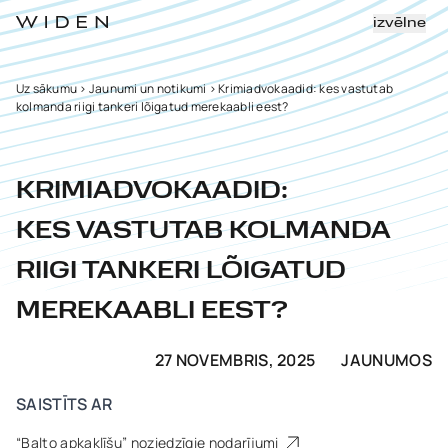
izvēlne
Uz sākumu
>
Jaunumi un notikumi
>
Krimiadvokaadid: kes vastutab
kolmanda riigi tankeri lõigatud merekaabli eest?
KRIMIADVOKAADID:
KES VASTUTAB KOLMANDA
RIIGI TANKERI LÕIGATUD
MEREKAABLI EEST?
27 NOVEMBRIS, 2025
JAUNUMOS
SAISTĪTS AR
“Balto apkaklīšu” noziedzīgie nodarījumi