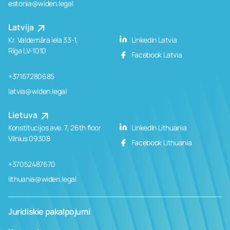
estonia@widen.legal
Latvija
Kr. Valdemāra iela 33-1,
Linkedin Latvia
Rīga LV-1010
Facebook Latvia
+37167280685
latvia@widen.legal
Lietuva
Konstitucijos ave. 7, 26th floor
LinkedIn Lithuania
Vilnius 09308
Facebook Lithuania
+37052487670
lithuania@widen.legal
Juridiskie pakalpojumi