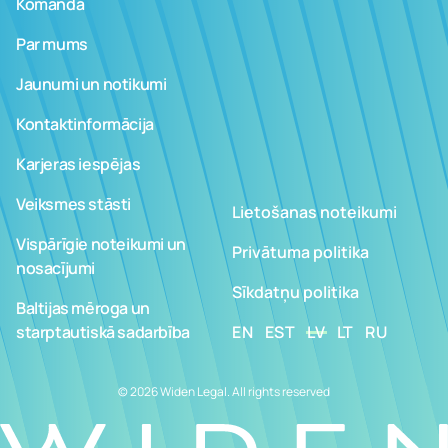
Komanda
Par mums
Jaunumi un notikumi
Kontaktinformācija
Karjeras iespējas
Veiksmes stāsti
Lietošanas noteikumi
Vispārīgie noteikumi un
Privātuma politika
nosacījumi
Sīkdatņu politika
Baltijas mēroga un
starptautiskā sadarbība
EN
EST
LV
LT
RU
© 2026 Widen Legal. All rights reserved