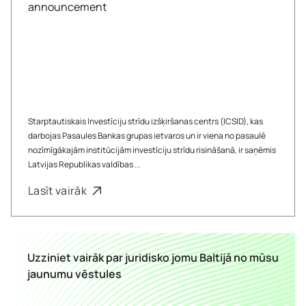
Starptautiskais Investīciju strīdu izšķiršanas centrs (ICSID), kas
darbojas Pasaules Bankas grupas ietvaros un ir viena no pasaulē
nozīmīgākajām institūcijām investīciju strīdu risināšanā, ir saņēmis
Latvijas Republikas valdības ...
Lasīt vairāk
Uzziniet vairāk par juridisko jomu Baltijā no mūsu
jaunumu vēstules