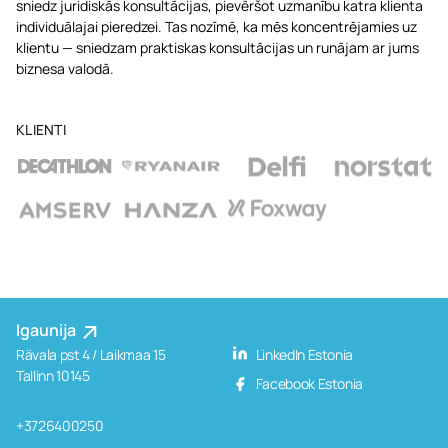
sniedz juridiskās konsultācijas, pievēršot uzmanību katra klienta
individuālajai pieredzei. Tas nozīmē, ka mēs koncentrējamies uz
klientu — sniedzam praktiskas konsultācijas un runājam ar jums
biznesa valodā.
KLIENTI
Igaunija
Rävala pst 4 / Laikmaa 15
LinkedIn Estonia
Tallinn 10145
Facebook Estonia
+3726400250