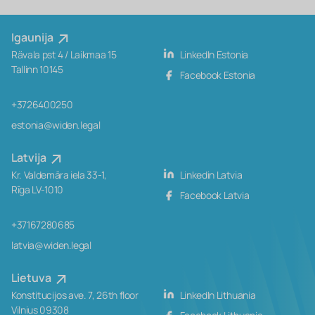
Igaunija
Rävala pst 4 / Laikmaa 15
LinkedIn Estonia
Tallinn 10145
Facebook Estonia
+3726400250
estonia@widen.legal
Latvija
Kr. Valdemāra iela 33-1,
Linkedin Latvia
Rīga LV-1010
Facebook Latvia
+37167280685
latvia@widen.legal
Lietuva
Konstitucijos ave. 7, 26th floor
LinkedIn Lithuania
Vilnius 09308