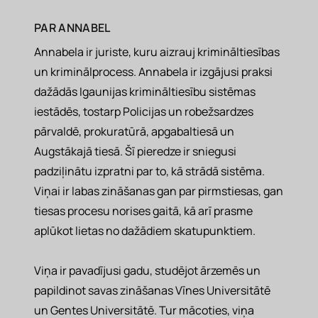
PAR
ANNABEL
Annabela ir juriste, kuru aizrauj krimināltiesības
un kriminālprocess. Annabela ir izgājusi praksi
dažādās Igaunijas krimināltiesību sistēmas
iestādēs, tostarp Policijas un robežsardzes
pārvaldē, prokuratūrā, apgabaltiesā un
Augstākajā tiesā. Šī pieredze ir sniegusi
padziļinātu izpratni par to, kā strādā sistēma.
Viņai ir labas zināšanas gan par pirmstiesas, gan
tiesas procesu norises gaitā, kā arī prasme
aplūkot lietas no dažādiem skatupunktiem.
Viņa ir pavadījusi gadu, studējot ārzemēs un
papildinot savas zināšanas Vīnes Universitātē
un Gentes Universitātē. Tur mācoties, viņa