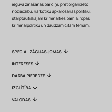
ieguva zināšanas par cīņu pret organizēto
noziedzību, narkotiku apkarošanas politiku,
starptautiskajām krimināltiesībām, Eiropas
kriminālpolitiku un daudzām citām tēmām.
SPECIALIZĀCIJAS JOMAS
INTERESES
DARBA PIEREDZE
IZGLĪTĪBA
VALODAS