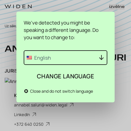
izvēlne
We've detected you might be
Uz sākumu
>
Komanda
>
Annabel Saluri
speaking a different language. Do
you want to change to:
ANNABEL
SALURI
English
JURISTE
CHANGE LANGUAGE
Close and do not switch language
KONTAKTINFORMĀCIJA
annabel.saluri@widen.legal
LinkedIn
+372 640 0250