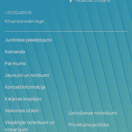
Facebook Lithuania
+37052487670
lithuania@widen.legal
Juridiskie pakalpojumi
Komanda
Par mums
Jaunumi un notikumi
Kontaktinformācija
Karjeras iespējas
Veiksmes stāsti
Lietošanas noteikumi
Vispārīgie noteikumi un
Privātuma politika
nosacījumi