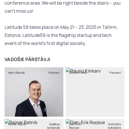
conference area. We will be right beside the stairs – you
can’t miss us!
Latitude 59 takes place on May 21 – 23, 2025 in Tallinn,
Estonia. Latitude59 is the flagship startup and tech
event of the world’s first digital society.
VADOŠIE PĀRSTĀVJI
Henri Ratnik
Partneri
Rauno Kinkar
Partneri
Rainer Ratnik
Vadības
Dan-Erik
Zvērināts
komanda
Roosve
advokāts