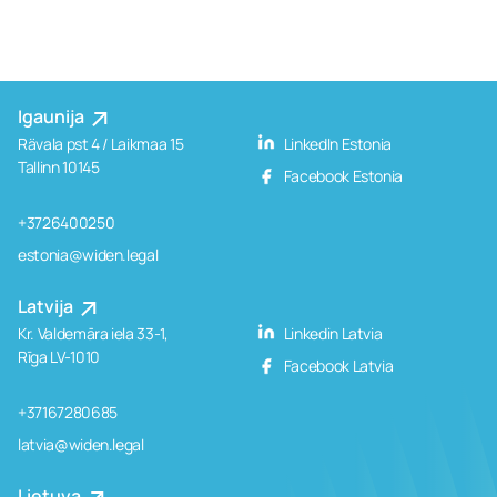
Igaunija
Rävala pst 4 / Laikmaa 15
LinkedIn Estonia
Tallinn 10145
Facebook Estonia
+3726400250
estonia@widen.legal
Latvija
Kr. Valdemāra iela 33-1,
Linkedin Latvia
Rīga LV-1010
Facebook Latvia
+37167280685
latvia@widen.legal
Lietuva