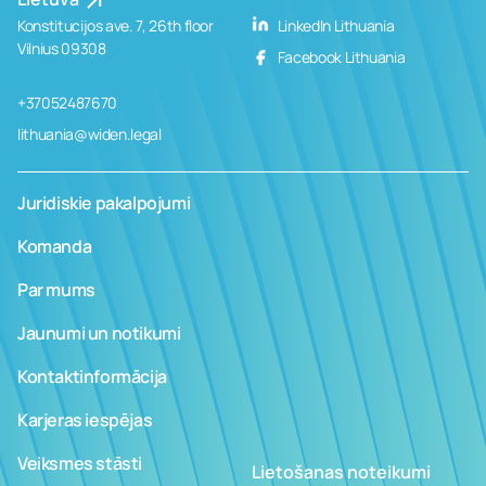
Konstitucijos ave. 7, 26th floor
LinkedIn Lithuania
Vilnius 09308
Facebook Lithuania
+37052487670
lithuania@widen.legal
Juridiskie pakalpojumi
Komanda
Par mums
Jaunumi un notikumi
Kontaktinformācija
Karjeras iespējas
Veiksmes stāsti
Lietošanas noteikumi