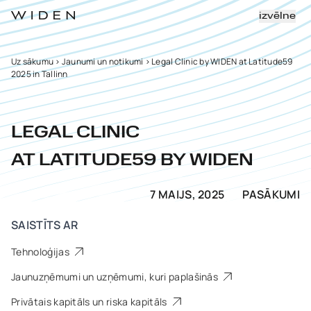
izvēlne
Uz sākumu
>
Jaunumi un notikumi
>
Legal Clinic by WIDEN at Latitude59
2025 in Tallinn
LEGAL CLINIC
AT LATITUDE59 BY WIDEN
7 MAIJS, 2025
PASĀKUMI
SAISTĪTS AR
Tehnoloģijas
Jaunuzņēmumi un uzņēmumi, kuri paplašinās
Privātais kapitāls un riska kapitāls