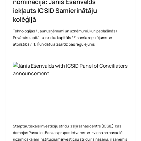
nominācija: Jānis Ešenvalds
iekļauts ICSID Samierinātāju
kolēģijā
Tehnoloģijas
/
Jaunuzņēmumi un uzņēmumi, kuri paplašinās
/
Privātais kapitāls un riska kapitāls
/
Finanšu regulējums un
atbilstība
/
IT, IĪ un datu aizsardzības regulējums
Starptautiskais Investīciju strīdu izšķiršanas centrs (ICSID), kas
darbojas Pasaules Bankas grupas ietvaros un ir viena no pasaulē
nozīmīgākajām institūcijām investīciju strīdu risināšanā, ir saņēmis