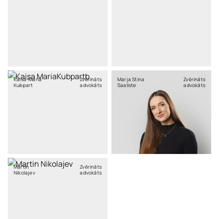
Kaisa-Maria
Zvērināts
Marja Stina
Zvērināts
Kubpart
advokāts
Saaliste
advokāts
Martin
Zvērināts
Nikolajev
advokāts