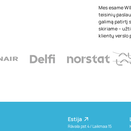
Mes esame WID
teisinių paslau
galimą patirtį
skiriame – užt
klientų verslo 
Estija
Rävala pst 4 / Laikmaa 15