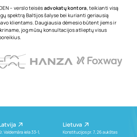
EN – verslo teisės
advokatų kontora
, teikianti visą
gų spektrą Baltijos šalyse bei kurianti geriausią
 savo klientams. Daugiausia dėmesio būtent jiems ir
ikriname, jog mūsų konsultacijos atlieptų visus
poreikius.
Latvija
Lietuva
Kr. Valdemāra iela 33-1,
Konstitucijos pr. 7, 26 aukštas