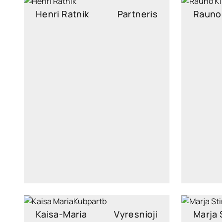
Henri Ratnik
Partneris
Rauno 
henri.ratnik@widen.legal
raun
LinkedIn
+372 5621 2613
Kaisa-Maria
Vyresnioji
Marja 