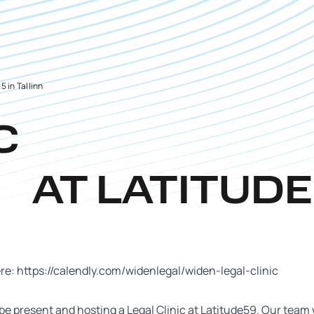
 in Tallinn
C
AT LATITUDE
ere:
https://calendly.com/widenlegal/widen-legal-clinic
be present and hosting a Legal Clinic at Latitude59. Our team w