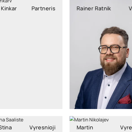
Kinkar
Partneris
Rainer Ratnik
V
o.kinkar@widen.legal
rainer.ratnik@widen.
LinkedIn
Lin
+372 5664 5629
+372 5690 
Stina
Vyresnioji
Martin
Vyre