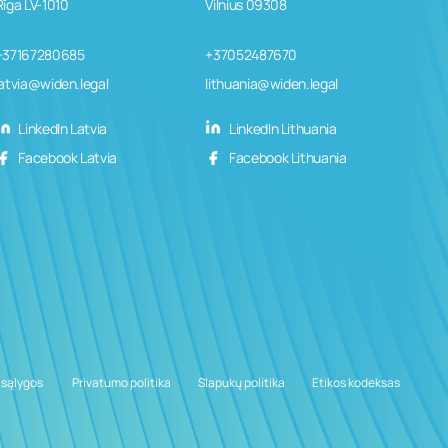
Rīga LV-1010
Vilnius 09308
+37167280685
+37052487670
latvia@widen.legal
lithuania@widen.legal
LinkedIn Latvia
LinkedIn Lithuania
Facebook Latvia
Facebook Lithuania
 sąlygos
­ ­­Privatumo politika
Slapukų politika
Etikos kodeksas