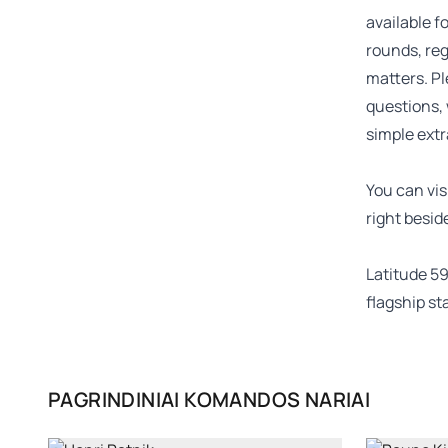
available f
rounds, re
matters. Pl
questions, 
simple extr
You can vis
right besid
Latitude 59
flagship sta
PAGRINDINIAI KOMANDOS NARIAI