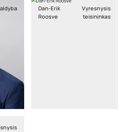
aldyba
Dan-Erik
Vyresnysis
Roosve
teisininkas
legal
dan-erik.roosve@widen.legal
kedIn
LinkedIn
8500
+372 640 0250
snysis