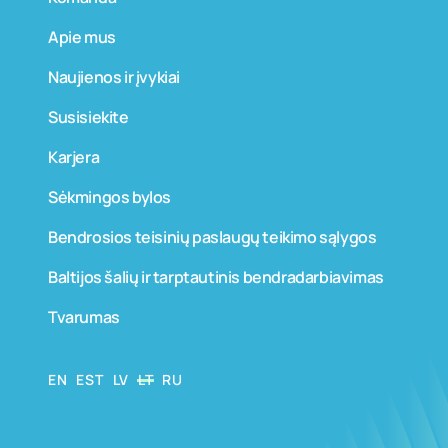
Apie mus
Naujienos ir įvykiai
Susisiekite
Karjera
Sėkmingos bylos
Bendrosios teisinių paslaugų teikimo sąlygos
Baltijos šalių ir tarptautinis bendradarbiavimas
Tvarumas
EN
EST
LV
LT
RU