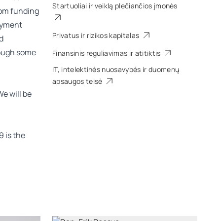
Startuoliai ir veiklą plečiančios įmonės
rom funding
oyment
Privatus ir rizikos kapitalas
d
hrough some
Finansinis reguliavimas ir atitiktis
IT, intelektinės nuosavybės ir duomenų
apsaugos teisė
e will be
9 is the