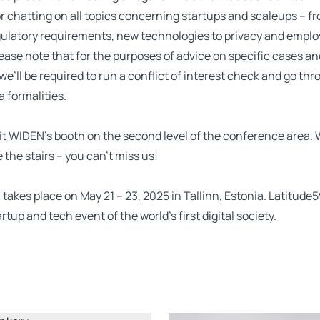
or chatting on all topics concerning startups and scaleups – f
gulatory requirements, new technologies to privacy and empl
ease note that for the purposes of advice on specific cases an
we’ll be required to run a conflict of interest check and go t
a formalities.
it WIDEN’s booth on the second level of the conference area. W
e the stairs – you can’t miss us!
 takes place on May 21 – 23, 2025 in Tallinn, Estonia. Latitude5
rtup and tech event of the world’s first digital society.