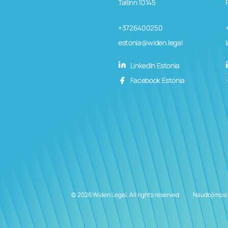
Tallinn 10145
+3726400250
estonia@widen.legal
LinkedIn Estonia
Facebook Estonia
© 2026 Widen Legal. All rights reserved
Naudojimosi