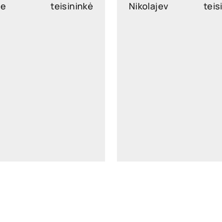
te
teisininkė
Nikolajev
teis
ina.saaliste@widen.legal
martin.nikolajev@widen.
LinkedIn
Lin
+372 640 0250
+372 640 