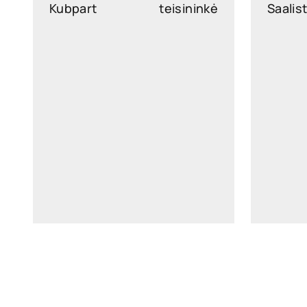
Kubpart
teisininkė
Saalis
kaisa-maria.kubpart@widen.legal
marjast
LinkedIn
+372 640 0250