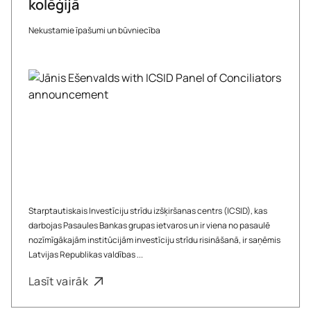
kolēģijā
Nekustamie īpašumi un būvniecība
Starptautiskais Investīciju strīdu izšķiršanas centrs (ICSID), kas
darbojas Pasaules Bankas grupas ietvaros un ir viena no pasaulē
nozīmīgākajām institūcijām investīciju strīdu risināšanā, ir saņēmis
Latvijas Republikas valdības ...
Lasīt vairāk