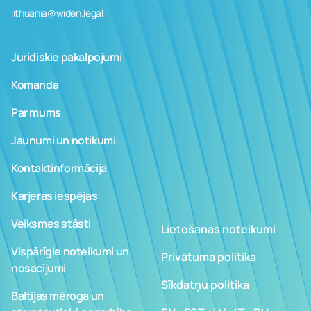
lithuania@widen.legal
Juridiskie pakalpojumi
Komanda
Par mums
Jaunumi un notikumi
Kontaktinformācija
Karjeras iespējas
Veiksmes stāsti
Lietošanas noteikumi
Vispārīgie noteikumi un
Privātuma politika
nosacījumi
Sīkdatņu politika
Baltijas mēroga un