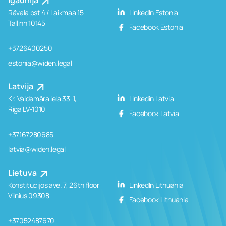
Igaunija
Rävala pst 4 / Laikmaa 15
LinkedIn Estonia
Tallinn 10145
Facebook Estonia
+3726400250
estonia@widen.legal
Latvija
Kr. Valdemāra iela 33-1,
Linkedin Latvia
Rīga LV-1010
Facebook Latvia
+37167280685
latvia@widen.legal
Lietuva
Konstitucijos ave. 7, 26th floor
LinkedIn Lithuania
Vilnius 09308
Facebook Lithuania
+37052487670