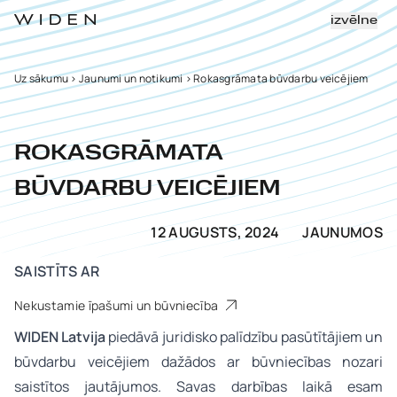
izvēlne
Uz sākumu
>
Jaunumi un notikumi
>
Rokasgrāmata būvdarbu veicējiem
ROKASGRĀMATA
BŪVDARBU VEICĒJIEM
12 AUGUSTS, 2024
JAUNUMOS
SAISTĪTS AR
Nekustamie īpašumi un būvniecība
WIDEN Latvija
piedāvā juridisko palīdzību pasūtītājiem un
būvdarbu veicējiem dažādos ar būvniecības nozari
saistītos jautājumos. Savas darbības laikā esam