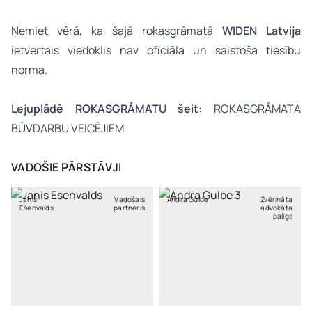
Ņemiet vērā, ka šajā rokasgrāmatā
WIDEN Latvija
ietvertais viedoklis nav oficiāla un saistoša tiesību
norma.
Lejuplādē ROKASGRĀMATU šeit
:
ROKASGRĀMATA
BŪVDARBU VEICĒJIEM
VADOŠIE PĀRSTĀVJI
Jānis
Vadošais
Andra Gulbe
Zvērināta
Ešenvalds
partneris
advokāta
palīgs