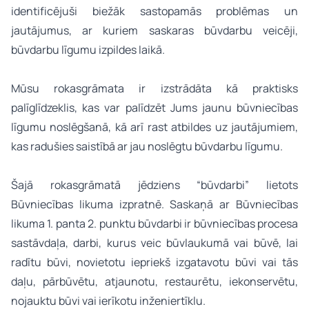
identificējuši biežāk sastopamās problēmas un
jautājumus, ar kuriem saskaras būvdarbu veicēji,
būvdarbu līgumu izpildes laikā.
Mūsu rokasgrāmata ir izstrādāta kā praktisks
palīglīdzeklis, kas var palīdzēt Jums jaunu būvniecības
līgumu noslēgšanā, kā arī rast atbildes uz jautājumiem,
kas radušies saistībā ar jau noslēgtu būvdarbu līgumu.
Šajā rokasgrāmatā jēdziens “būvdarbi” lietots
Būvniecības likuma izpratnē. Saskaņā ar Būvniecības
likuma 1. panta 2. punktu būvdarbi ir būvniecības procesa
sastāvdaļa, darbi, kurus veic būvlaukumā vai būvē, lai
radītu būvi, novietotu iepriekš izgatavotu būvi vai tās
daļu, pārbūvētu, atjaunotu, restaurētu, iekonservētu,
nojauktu būvi vai ierīkotu inženiertīklu.