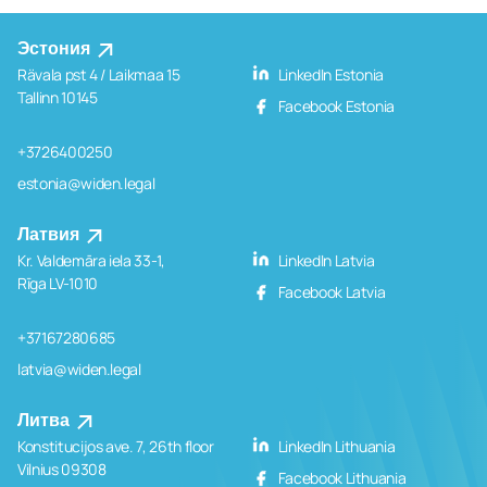
Эстония
Rävala pst 4 / Laikmaa 15
LinkedIn Estonia
Tallinn 10145
Facebook Estonia
+3726400250
estonia@widen.legal
Латвия
Kr. Valdemāra iela 33-1,
LinkedIn Latvia
Rīga LV-1010
Facebook Latvia
+37167280685
latvia@widen.legal
Литва
Konstitucijos ave. 7, 26th floor
LinkedIn Lithuania
Vilnius 09308
Facebook Lithuania