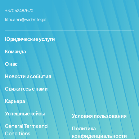
+37052487670
lithuania@widen.legal
Юридические услуги
Команда
О нас
Новости и события
Свяжитесь с нами
Карьера
Успешные кейсы
Условия пользования
General Terms and
Политика
Conditions
конфиденциальности