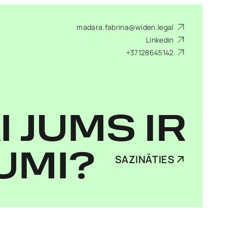
madara.fabrina@widen.legal
Linkedin
+37128645142
I JUMS IR
UMI?
SAZINĀTIES