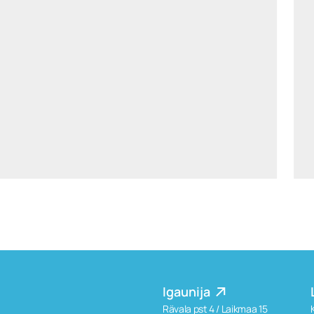
gundega.karklina@widen.legal
Linkedin
+37129205366
Igaunija
Rävala pst 4 / Laikmaa 15