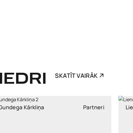
IEDRI
SKATĪT VAIRĀK
Liene Pommere
Partneri