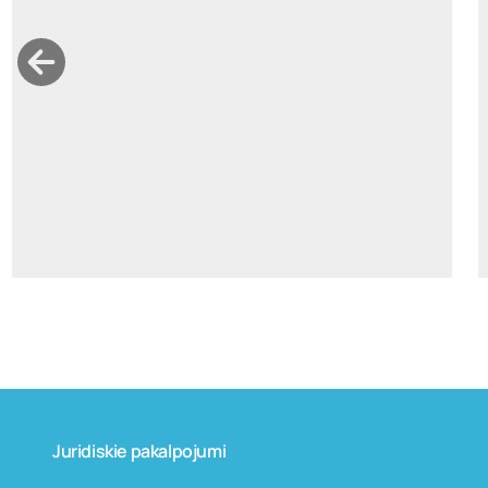
armands.rasa@widen.legal
Linkedin
+37126176965
Juridiskie pakalpojumi