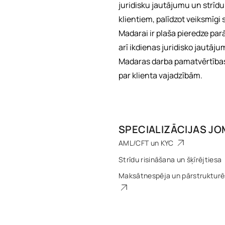
juridisku jautājumu un strīdu 
klientiem, palīdzot veiksmīgi 
Madarai ir plaša pieredze par
arī ikdienas juridisko jautāj
Madaras darba pamatvērtības 
par klienta vajadzībām.
SPECIALIZĀCIJAS J
AML/CFT un KYC
Strīdu risināšana un šķīrējtiesa
Maksātnespēja un pārstruktur