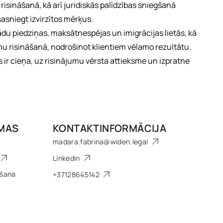
risināšanā, kā arī juridiskās palīdzības sniegšanā
sasniegt izvirzītos mērķus.
ādu piedziņas, maksātnespējas un imigrācijas lietās, kā
umu risināšanā, nodrošinot klientiem vēlamo rezultātu.
ir cieņa, uz risinājumu vērsta attieksme un izpratne
OMAS
KONTAKTINFORMĀCIJA
madara.fabrina@widen.legal
Linkedin
ēšana
+37128645142