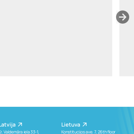
liene.pommere@widen.legal
Linkedin
+37129325015
Latvija
Lietuva
Kr. Valdemāra iela 33-1,
Konstitucijos ave. 7, 26th floor