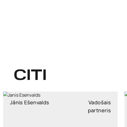
CITI
Armands Rasa
Partneri