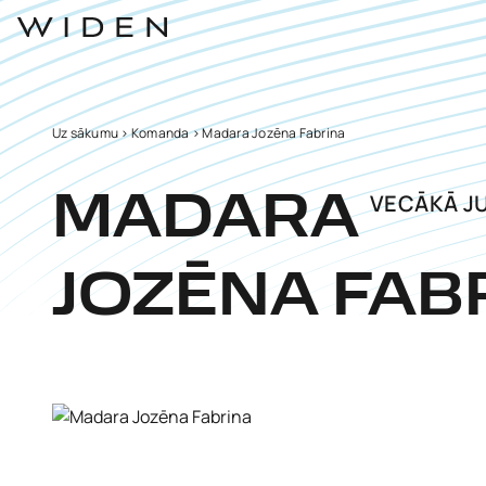
Uz sākumu
>
Komanda
>
Madara Jozēna Fabrina
VECĀKĀ J
MADARA
JOZĒNA FAB