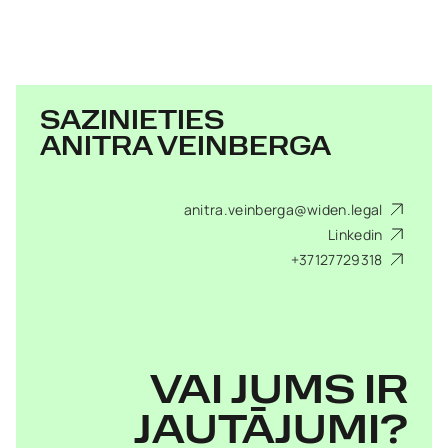
SAZINIETIES
ANITRA VEINBERGA
anitra.veinberga@widen.legal
Linkedin
+37127729318
VAI JUMS IR
JAUTĀJUMI?