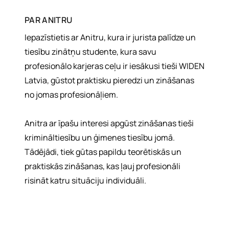
PAR
ANITRU
Iepazīstietis ar Anitru, kura ir jurista palīdze un
tiesību zinātņu studente, kura savu
profesionālo karjeras ceļu ir iesākusi tieši WIDEN
Latvia, gūstot praktisku pieredzi un zināšanas
no jomas profesionāļiem.
Anitra ar īpašu interesi apgūst zināšanas tieši
krimināltiesību un ģimenes tiesību jomā.
Tādējādi, tiek gūtas papildu teorētiskās un
praktiskās zināšanas, kas ļauj profesionāli
risināt katru situāciju individuāli.