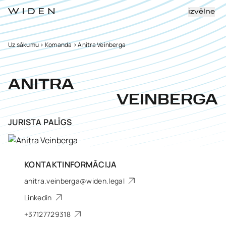
izvēlne
Uz sākumu
>
Komanda
>
Anitra Veinberga
ANITRA
VEINBERGA
JURISTA PALĪGS
KONTAKTINFORMĀCIJA
anitra.veinberga@widen.legal
Linkedin
+37127729318