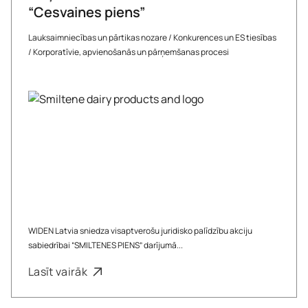
“Cesvaines piens”
Lauksaimniecības un pārtikas nozare
/
Konkurences un ES tiesības
/
Korporatīvie, apvienošanās un pārņemšanas procesi
WIDEN Latvia sniedza visaptverošu juridisko palīdzību akciju
sabiedrībai “SMILTENES PIENS” darījumā...
Lasīt vairāk