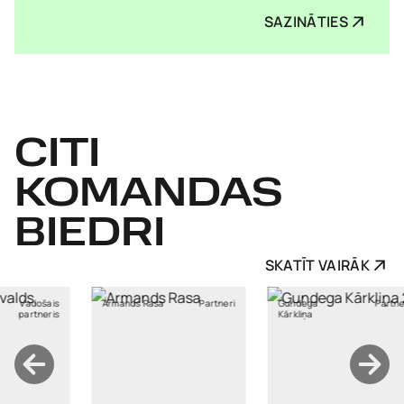
SAZINĀTIES
CITI
KOMANDAS
BIEDRI
SKATĪT VAIRĀK
nds Rasa
Partneri
Gundega
Partneri
Liene
Kārkliņa
Pommere