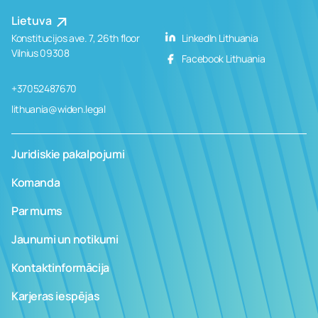
Lietuva
Konstitucijos ave. 7, 26th floor
LinkedIn Lithuania
Vilnius 09308
Facebook Lithuania
+37052487670
lithuania@widen.legal
Juridiskie pakalpojumi
Komanda
Par mums
Jaunumi un notikumi
Kontaktinformācija
Karjeras iespējas