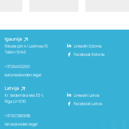
Igaunija
Rävala pst 4 / Laikmaa 15
LinkedIn Estonia
Tallinn 10145
Facebook Estonia
+3726400250
estonia@widen.legal
Latvija
Kr. Valdemāra iela 33-1,
Linkedin Latvia
Rīga LV-1010
Facebook Latvia
+37167280685
latvia@widen.legal