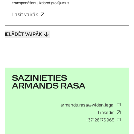
transponēšanu, izdarot grozījumus...
Lasīt vairāk
IELĀDĒT VAIRĀK
SAZINIETIES
ARMANDS RASA
armands.rasa@widen.legal
Linkedin
+37126176965