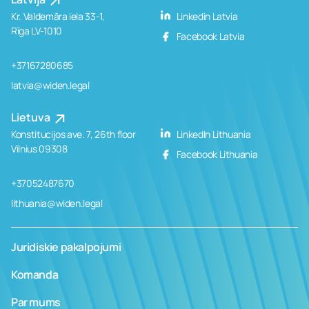
Kr. Valdemāra iela 33-1,
Linkedin Latvia
Rīga LV-1010
Facebook Latvia
+37167280685
latvia@widen.legal
Lietuva
Konstitucijos ave. 7, 26th floor
LinkedIn Lithuania
Vilnius 09308
Facebook Lithuania
+37052487670
lithuania@widen.legal
Juridiskie pakalpojumi
Komanda
Par mums