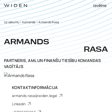
izvēlne
Uz sākumu
>
Komanda
>
Armands Rasa
ARMANDS
RASA
PARTNERIS, AML UN FINANŠU TIESĪBU KOMANDAS
VADĪTĀJS
KONTAKTINFORMĀCIJA
armands.rasa@widen.legal
Linkedin