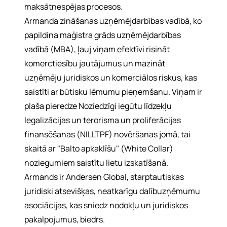
maksātnespējas procesos.
Armanda zināšanas uzņēmējdarbības vadībā, ko
papildina maģistra grāds uzņēmējdarbības
vadībā (MBA), ļauj viņam efektīvi risināt
komerctiesību jautājumus un mazināt
uzņēmēju juridiskos un komerciālos riskus, kas
saistīti ar būtisku lēmumu pieņemšanu. Viņam ir
plaša pieredze Noziedzīgi iegūtu līdzekļu
legalizācijas un terorisma un proliferācijas
finansēšanas (NILLTPF) novēršanas jomā, tai
skaitā ar "Balto apkaklīšu" (White Collar)
noziegumiem saistītu lietu izskatīšanā.
Armands ir Andersen Global, starptautiskas
juridiski atsevišķas, neatkarīgu dalībuzņēmumu
asociācijas, kas sniedz nodokļu un juridiskos
pakalpojumus, biedrs.