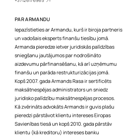
+37126176965
PAR
ARMANDU
Iepazīstieties ar Armandu, kurš ir biroja partneris
un vadošais eksperts finanšu tiesību jomā.
Armanda pieredze ietver juridiskās palīdzības
sniegšanu jautājumos par nodrošināto
aizdevumu pārfinansēšanu, kā arī uzņēmumu
finanšu un parāda restrukturizācijas jomā.
Kopš 2007. gada Armands Rasa ir sertificēts
maksātnespējas administrators un sniedz
juridisko palīdzību maksātnespējas procesos.
Kā zvērināts advokāts Armands ir guvis plašu
pieredzi pārstāvot klientu intereses Eiropas
Savienības tiesā un kopš 2010. gada pārstāv
klientu (kā kreditoru) intereses banku