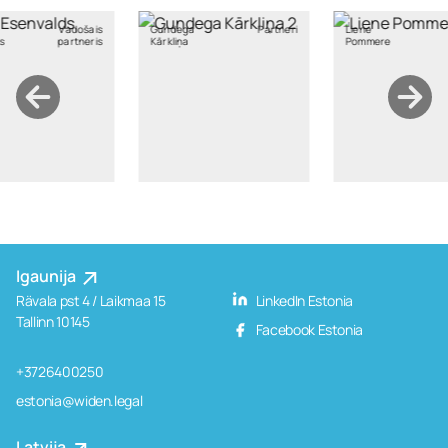
ega
Partneri
Liene
Partneri
Juris Janums
iņa
Pommere
Igaunija
Rävala pst 4 / Laikmaa 15
LinkedIn Estonia
Tallinn 10145
Facebook Estonia
+3726400250
estonia@widen.legal
Latvija