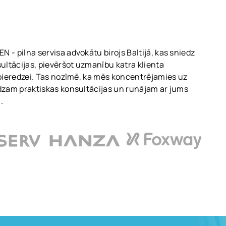
 - pilna servisa advokātu birojs Baltijā, kas sniedz
sultācijas, pievēršot uzmanību katra klienta
 pieredzei. Tas nozīmē, ka mēs koncentrējamies uz
dzam praktiskas konsultācijas un runājam ar jums
.