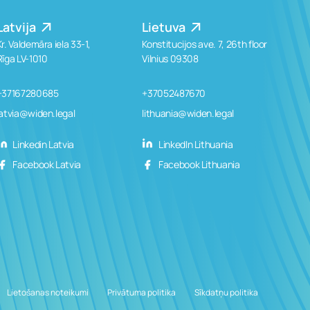
Latvija
Lietuva
Kr. Valdemāra iela 33-1,
Konstitucijos ave. 7, 26th floor
Rīga LV-1010
Vilnius 09308
+37167280685
+37052487670
latvia@widen.legal
lithuania@widen.legal
Linkedin Latvia
LinkedIn Lithuania
Facebook Latvia
Facebook Lithuania
Lietošanas noteikumi
Privātuma politika
Sīkdatņu politika