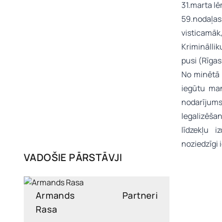
31.marta l
59.nodaļas
visticamāk,
Kriminālli
pusi (Rīga
No minētā 
iegūtu man
nodarījums
legalizēšan
līdzekļu 
noziedzīgi
VADOŠIE PĀRSTĀVJI
Armands
Partneri
Rasa