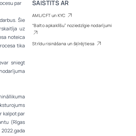
SAISTĪTS AR
rocesu par
AML/CFT un KYC
darbus. Šie
“Balto apkaklīšu” noziedzīgie nodarījumi
skaitīja uz
iesa noteica
Strīdu risināšana un šķīrējtiesa
procesa tika
evar sniegt
 nodarījuma
mināllikuma
aksturojums
 kalpot par
antu (Rīgas
, 2022.gada