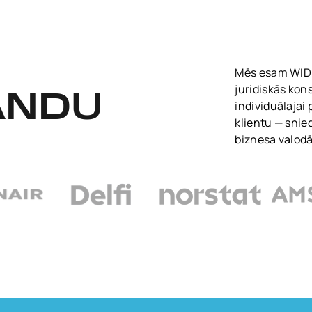
Mēs esam WIDEN
juridiskās kon
ANDU
individuālajai
klientu — snie
biznesa valodā