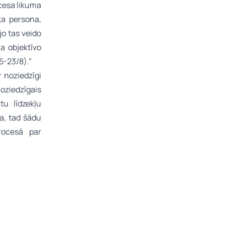
cesa likuma
ka persona,
jo tas veido
a objektīvo
5-23/8).”
 noziedzīgi
oziedzīgais
tu līdzekļu
ja, tad šādu
rocesā par