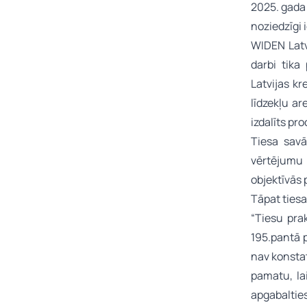
2025. gada 
noziedzīgi 
WIDEN Latv
darbi tika
Latvijas kr
līdzekļu ar
izdalīts pr
Tiesa savā
vērtējumu 
objektīvās 
Tāpat ties
“Tiesu pra
195.pantā 
nav konsta
pamatu, la
apgabaltie