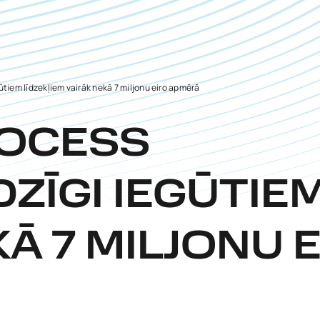
ūtiem līdzekļiem vairāk nekā 7 miljonu eiro apmērā
ROCESS
ZĪGI IEGŪTIE
KĀ 7 MILJONU 