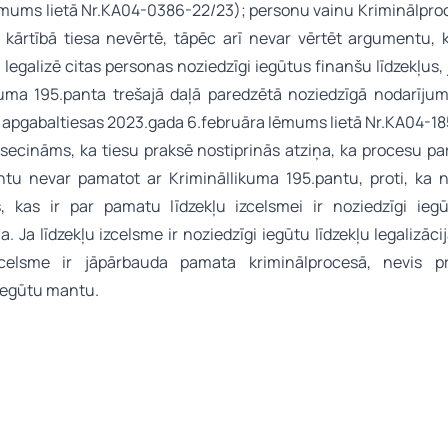
ēmums lietā Nr.KA04-0386-22/23); personu vainu Kriminālpro
 kārtībā tiesa nevērtē, tāpēc arī nevar vērtēt argumentu, 
 legalizē citas personas noziedzīgi iegūtus finanšu līdzekļus, 
kuma 195.panta trešajā daļā paredzētā noziedzīgā nodarījum
s apgabaltiesas 2023.gada 6.februāra lēmums lietā Nr.KA04-18
secināms, ka tiesu praksē nostiprinās atziņa, ka procesu par
tu nevar pamatot ar Krimināllikuma 195.pantu, proti, ka n
, kas ir par pamatu līdzekļu izcelsmei ir noziedzīgi iegū
a. Ja līdzekļu izcelsme ir noziedzīgi iegūtu līdzekļu legalizāci
izcelsme ir jāpārbauda pamata kriminālprocesā, nevis p
 iegūtu mantu.