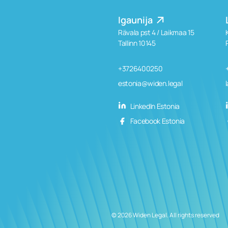
Igaunija
Rävala pst 4 / Laikmaa 15
Tallinn 10145
+3726400250
estonia@widen.legal
LinkedIn Estonia
Facebook Estonia
© 2026 Widen Legal. All rights reserved