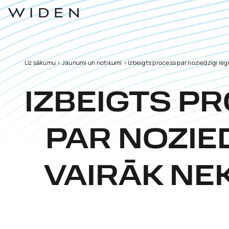
Uz sākumu
>
Jaunumi un notikumi
>
Izbeigts process par noziedzīgi ieg
IZBEIGTS P
PAR NOZIED
VAIRĀK NE