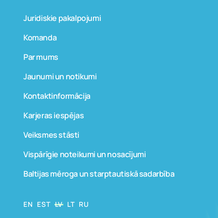
Juridiskie pakalpojumi
Komanda
Par mums
Jaunumi un notikumi
Kontaktinformācija
Karjeras iespējas
Veiksmes stāsti
Vispārīgie noteikumi un nosacījumi
Baltijas mēroga un starptautiskā sadarbība
EN
EST
LV
LT
RU