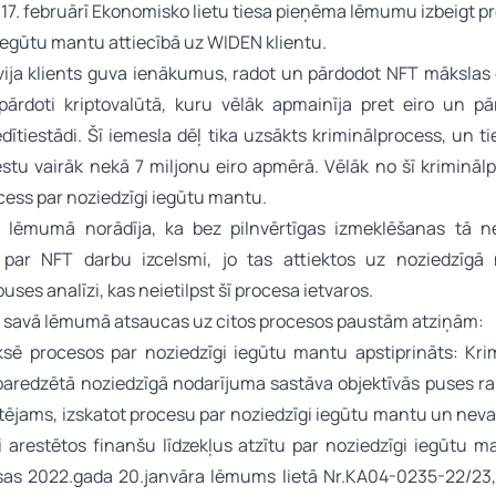
17. februārī Ekonomisko lietu tiesa pieņēma lēmumu izbeigt p
iegūtu mantu attiecībā uz WIDEN klientu.
ija klients guva ienākumus, radot un pārdodot NFT mākslas 
 pārdoti kriptovalūtā, kuru vēlāk apmainīja pret eiro un pār
edītiestādi. Šī iemesla dēļ tika uzsākts kriminālprocess, un t
estu vairāk nekā 7 miljonu eiro apmērā. Vēlāk no šī krimināl
ocess par noziedzīgi iegūtu mantu.
 lēmumā norādīja, ka bez pilnvērtīgas izmeklēšanas tā n
par NFT darbu izcelsmi, jo tas attiektos uz noziedzīgā
puses analīzi, kas neietilpst šī procesa ietvaros.
a savā lēmumā atsaucas uz citos procesos paustām atziņām:
ksē procesos par noziedzīgi iegūtu mantu apstiprināts: Kri
paredzētā noziedzīgā nodarījuma sastāva objektīvās puses r
tējams, izskatot procesu par noziedzīgi iegūtu mantu un nevar
i arestētos finanšu līdzekļus atzītu par noziedzīgi iegūtu m
sas 2022.gada 20.janvāra lēmums lietā Nr.KA04-0235-22/23