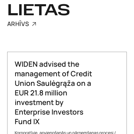
LIETAS
ARHĪVS
WIDEN advised the
management of Credit
Union Saulėgrąža on a
EUR 21.8 million
investment by
Enterprise Investors
Fund IX
Korporatīvie, apvienošanās un pārņemšanas procesi
/