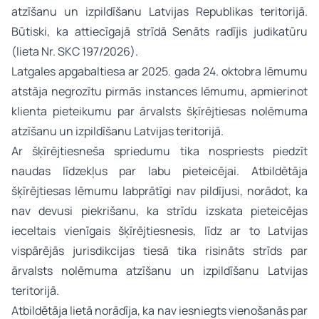
atzīšanu un izpildīšanu Latvijas Republikas teritorijā.
Būtiski, ka attiecīgajā strīdā Senāts radījis judikatūru
(lieta Nr. SKC 197/2026).
Latgales apgabaltiesa ar 2025. gada 24. oktobra lēmumu
atstāja negrozītu pirmās instances lēmumu, apmierinot
klienta pieteikumu par ārvalsts šķīrējtiesas nolēmuma
atzīšanu un izpildīšanu Latvijas teritorijā.
Ar šķīrējtiesneša spriedumu tika nospriests piedzīt
naudas līdzekļus par labu pieteicējai. Atbildētāja
šķīrējtiesas lēmumu labprātīgi nav pildījusi, norādot, ka
nav devusi piekrišanu, ka strīdu izskata pieteicējas
ieceltais vienīgais šķīrējtiesnesis, līdz ar to Latvijas
vispārējās jurisdikcijas tiesā tika risināts strīds par
ārvalsts nolēmuma atzīšanu un izpildīšanu Latvijas
teritorijā.
Atbildētāja lietā norādīja, ka nav iesniegts vienošanās par