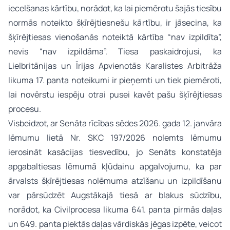
iecelšanas kārtību, norādot, ka lai piemērotu šajās tiesību
normās noteikto šķīrējtiesnešu kārtību, ir jāsecina, ka
šķīrējtiesas vienošanās noteiktā kārtība “nav izpildīta”,
nevis “nav izpildāma”. Tiesa paskaidrojusi, ka
Lielbritānijas un Īrijas Apvienotās Karalistes Arbitrāža
likuma 17. panta noteikumi ir pieņemti un tiek piemēroti,
lai novērstu iespēju otrai pusei kavēt pašu šķīrējtiesas
procesu.
Visbeidzot, ar Senāta rīcības sēdes 2026. gada 12. janvāra
lēmumu lietā Nr. SKC 197/2026 nolemts lēmumu
ierosināt kasācijas tiesvedību, jo Senāts konstatēja
apgabaltiesas lēmumā kļūdainu apgalvojumu, ka par
ārvalsts šķīrējtiesas nolēmuma atzīšanu un izpildīšanu
var pārsūdzēt Augstākajā tiesā ar blakus sūdzību,
norādot, ka Civilprocesa likuma 641. panta pirmās daļas
un 649. panta piektās daļas vārdiskās jēgas izpēte, veicot