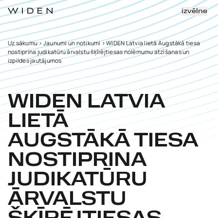
izvēlne
Uz sākumu
>
Jaunumi un notikumi
>
WIDEN Latvia lietā Augstākā tiesa
nostiprina judikatūru ārvalstu šķīrējtiesas nolēmumu atzīšanas un
izpildes jautājumos
WIDEN LATVIA
LIETĀ
AUGSTĀKĀ TIESA
NOSTIPRINA
JUDIKATŪRU
ĀRVALSTU