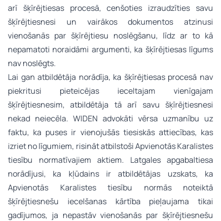
arī šķīrējtiesas procesā, cenšoties izraudzīties savu
šķīrējtiesnesi un vairākos dokumentos atzinusi
vienošanās par šķīrējtiesu noslēgšanu, līdz ar to kā
nepamatoti noraidāmi argumenti, ka šķīrējtiesas līgums
nav noslēgts.
Lai gan atbildētāja norādīja, ka šķīrējtiesas procesā nav
piekritusi pieteicējas ieceltajam vienīgajam
šķīrējtiesnesim, atbildētāja tā arī savu šķīrējtiesnesi
nekad neiecēla. WIDEN advokāti vērsa uzmanību uz
faktu, ka puses ir vienojušās tiesiskās attiecības, kas
izriet no līgumiem, risināt atbilstoši Apvienotās Karalistes
tiesību normatīvajiem aktiem. Latgales apgabaltiesa
norādījusi, ka kļūdains ir atbildētājas uzskats, ka
Apvienotās Karalistes tiesību normās noteiktā
šķīrējtiesnešu iecelšanas kārtība pieļaujama tikai
gadījumos, ja nepastāv vienošanās par šķīrējtiesnešu