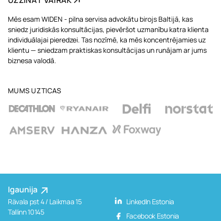
UZZINĀT VAIRĀK
Mēs esam WIDEN - pilna servisa advokātu birojs Baltijā, kas
sniedz juridiskās konsultācijas, pievēršot uzmanību katra klienta
individuālajai pieredzei. Tas nozīmē, ka mēs koncentrējamies uz
klientu — sniedzam praktiskas konsultācijas un runājam ar jums
biznesa valodā.
MUMS UZTICAS
Igaunija
Rävala pst 4 / Laikmaa 15
LinkedIn Estonia
Tallinn 10145
Facebook Estonia