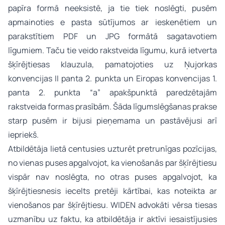
papīra formā neeksistē, ja tie tiek noslēgti, pusēm
apmainoties e pasta sūtījumos ar ieskenētiem un
parakstītiem PDF un JPG formātā sagatavotiem
līgumiem. Taču tie veido rakstveida līgumu, kurā ietverta
šķīrējtiesas klauzula, pamatojoties uz Ņujorkas
konvencijas II panta 2. punkta un Eiropas konvencijas 1.
panta 2. punkta “a” apakšpunktā paredzētajām
rakstveida formas prasībām. Šāda līgumslēgšanas prakse
starp pusēm ir bijusi pieņemama un pastāvējusi arī
iepriekš.
Atbildētāja lietā centusies uzturēt pretrunīgas pozīcijas,
no vienas puses apgalvojot, ka vienošanās par šķīrējtiesu
vispār nav noslēgta, no otras puses apgalvojot, ka
šķīrējtiesnesis iecelts pretēji kārtībai, kas noteikta ar
vienošanos par šķīrējtiesu. WIDEN advokāti vērsa tiesas
uzmanību uz faktu, ka atbildētāja ir aktīvi iesaistījusies