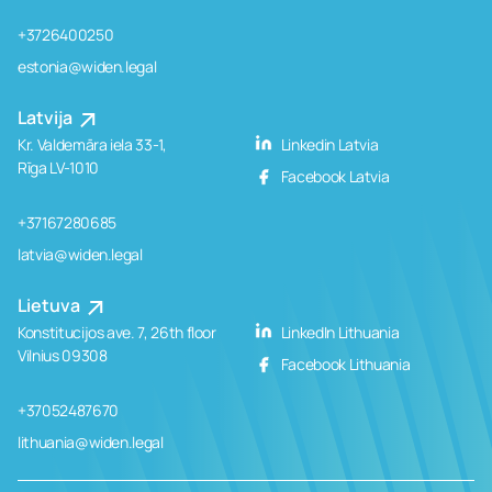
+3726400250
estonia@widen.legal
Latvija
Kr. Valdemāra iela 33-1,
Linkedin Latvia
Rīga LV-1010
Facebook Latvia
+37167280685
latvia@widen.legal
Lietuva
Konstitucijos ave. 7, 26th floor
LinkedIn Lithuania
Vilnius 09308
Facebook Lithuania
+37052487670
lithuania@widen.legal