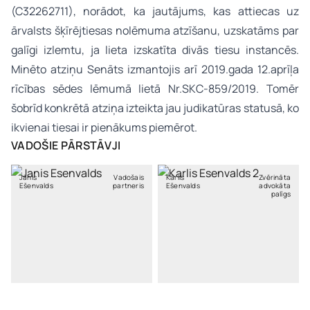
(C32262711), norādot, ka jautājums, kas attiecas uz
ārvalsts šķīrējtiesas nolēmuma atzīšanu, uzskatāms par
galīgi izlemtu, ja lieta izskatīta divās tiesu instancēs.
Minēto atziņu Senāts izmantojis arī 2019.gada 12.aprīļa
rīcības sēdes lēmumā lietā Nr.SKC-859/2019. Tomēr
šobrīd konkrētā atziņa izteikta jau judikatūras statusā, ko
ikvienai tiesai ir pienākums piemērot.
VADOŠIE PĀRSTĀVJI
Jānis
Vadošais
Kārlis
Zvērināta
Ešenvalds
partneris
Ešenvalds
advokāta
palīgs