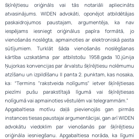
šķīrējtiesu oriģināls vai tās notariāli apliecināts
atvasinājums. WIDEN advokāti, oponējot atbildētājas
paskaidrojumos paustajam, argumentēja, ka nav
iespējams iesniegt oriģinālus papīra formātā, jo
vienošanās noslēgta, apmainoties ar elektroniskā pasta
sūtījumiem. Turklāt šāda vienošanās noslēgšanas
kārtība uzskatāma par atbilstošu 1958.gada 10.jūnija
Ņujorkas konvencijas par ārvalstu šķīrējtiesu nolēmumu
atzīšanu un izpildīšanu II panta 2. punktam, kas nosaka,
ka:
“Termins "rakstveida nolīgums" ietver šķīrējtiesas
piezīmi pušu parakstītajā līgumā vai šķīrējtiesas
nolīgumā vai apmainoties vēstulēm vai telegrammām.”
Apgabaltiesa motīvu daļā pievienojās gan pirmās
instances tiesas paustajai argumentācijai, gan arī WIDEN
advokātu viedoklim par vienošanās par šķīrējtiesu
oriģināla iesniegšanu. Apgabaltiesa norāda, ka līgumi