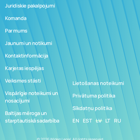
Juridiskie pakalpojumi
Komanda
Par mums
Jaunumi un notikumi
Kontaktinformācija
Karjeras iespējas
Veiksmes stāsti
Lietošanas noteikumi
Vispārīgie noteikumi un
Privātuma politika
nosacījumi
Sīkdatņu politika
Baltijas mēroga un
starptautiskā sadarbība
EN
EST
LV
LT
RU
© 2026 Widen Legal. All rights reserved