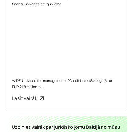
finanšu un kapitāla tirgus joma
WIDEN advised the management of Credit Union Saulėgrąža on a
EUR 21.8 million in...
Lasīt vairāk
Uzziniet vairāk par juridisko jomu Baltijā no mūsu