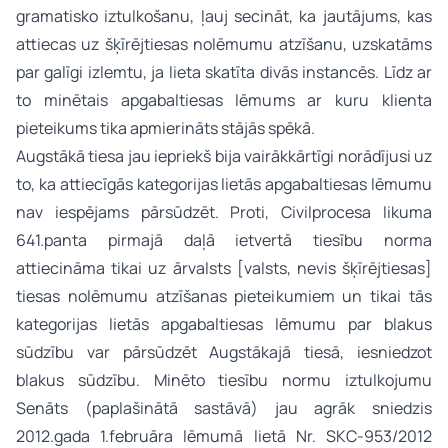
gramatisko iztulkošanu, ļauj secināt, ka jautājums, kas
attiecas uz šķīrējtiesas nolēmumu atzīšanu, uzskatāms
par galīgi izlemtu, ja lieta skatīta divās instancēs. Līdz ar
to minētais apgabaltiesas lēmums ar kuru klienta
pieteikums tika apmierināts stājās spēkā.
Augstākā tiesa jau iepriekš bija vairākkārtīgi norādījusi uz
to, ka attiecīgās kategorijas lietās apgabaltiesas lēmumu
nav iespējams pārsūdzēt. Proti, Civilprocesa likuma
641.panta pirmajā daļā ietvertā tiesību norma
attiecināma tikai uz ārvalsts [valsts, nevis šķīrējtiesas]
tiesas nolēmumu atzīšanas pieteikumiem un tikai tās
kategorijas lietās apgabaltiesas lēmumu par blakus
sūdzību var pārsūdzēt Augstākajā tiesā, iesniedzot
blakus sūdzību. Minēto tiesību normu iztulkojumu
Senāts (paplašinātā sastāvā) jau agrāk sniedzis
2012.gada 1.februāra lēmumā lietā Nr. SKC-953/2012