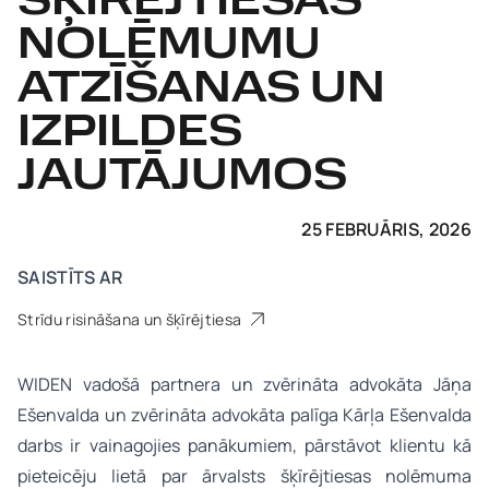
ŠĶĪRĒJTIESAS
NOLĒMUMU
ATZĪŠANAS UN
IZPILDES
JAUTĀJUMOS
25 FEBRUĀRIS, 2026
SAISTĪTS AR
Strīdu risināšana un šķīrējtiesa
WIDEN vadošā partnera un zvērināta advokāta Jāņa
Ešenvalda un zvērināta advokāta palīga Kārļa Ešenvalda
darbs ir vainagojies panākumiem, pārstāvot klientu kā
pieteicēju lietā par ārvalsts šķīrējtiesas nolēmuma