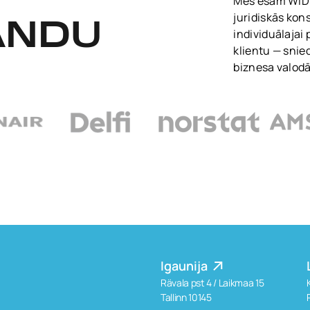
Mēs esam WIDEN
juridiskās kon
ANDU
individuālajai
klientu — snie
biznesa valodā
Igaunija
Rävala pst 4 / Laikmaa 15
Tallinn 10145