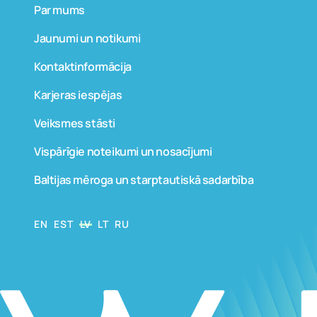
Par mums
Jaunumi un notikumi
Kontaktinformācija
Karjeras iespējas
Veiksmes stāsti
Vispārīgie noteikumi un nosacījumi
Baltijas mēroga un starptautiskā sadarbība
EN
EST
LV
LT
RU