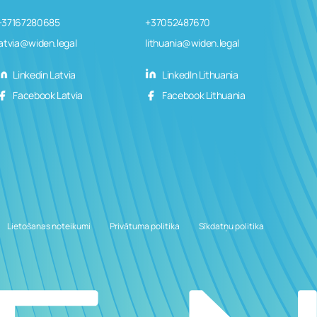
+37167280685
+37052487670
latvia@widen.legal
lithuania@widen.legal
Linkedin Latvia
LinkedIn Lithuania
Facebook Latvia
Facebook Lithuania
Lietošanas noteikumi
Privātuma politika
Sīkdatņu politika