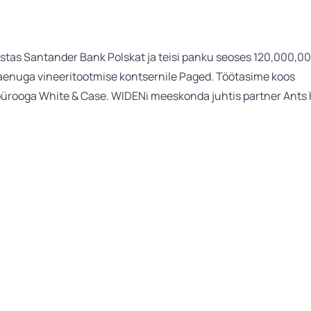
tas Santander Bank Polskat ja teisi panku seoses 120,000,0
aenuga vineeritootmise kontsernile Paged. Töötasime koos
ürooga White & Case. WIDENi meeskonda juhtis partner Ants 