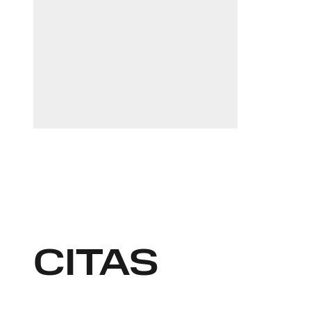
ants.karu@widen.legal
LinkedIn
+372 506 2595
CITAS