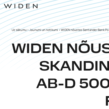
Uz sākumu
>
Jaunumi un notikumi
>
WIDEN nõustas Santander Bank Pol
WIDEN NÕU
SKANDIN
AB-D 500