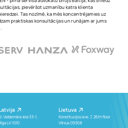
 - pilna servisa advokātu birojs Baltijā, kas sniedz
sultācijas, pievēršot uzmanību katra klienta
 pieredzei. Tas nozīmē, ka mēs koncentrējamies uz
dzam praktiskas konsultācijas un runājam ar jums
.
Latvija
Lietuva
Kr. Valdemāra iela 33-1,
Konstitucijos ave. 7, 26th floor
Rīga LV-1010
Vilnius 09308