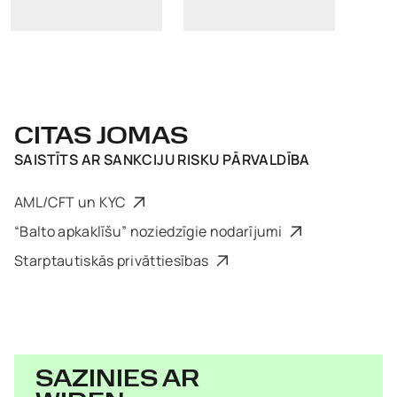
CITAS JOMAS
SAISTĪTS AR
SANKCIJU RISKU PĀRVALDĪBA
AML/CFT un KYC
“Balto apkaklīšu” noziedzīgie nodarījumi
Starptautiskās privāttiesības
SAZINIES AR