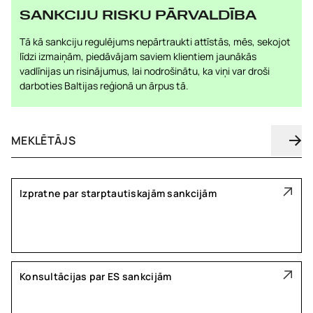
SANKCIJU RISKU PĀRVALDĪBA
Tā kā sankciju regulējums nepārtraukti attīstās, mēs, sekojot
līdzi izmaiņām, piedāvājam saviem klientiem jaunākās
vadlīnijas un risinājumus, lai nodrošinātu, ka viņi var droši
darboties Baltijas reģionā un ārpus tā.
Izpratne par starptautiskajām sankcijām
Konsultācijas par ES sankcijām