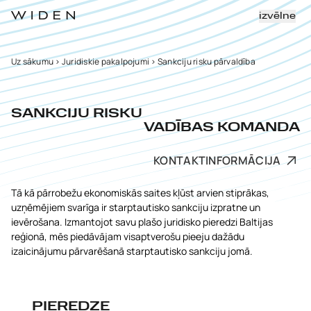
izvēlne
Uz sākumu
>
Juridiskie pakalpojumi
>
Sankciju risku pārvaldība
SANKCIJU RISKU
VADĪBAS KOMANDA
KONTAKTINFORMĀCIJA
Tā kā pārrobežu ekonomiskās saites kļūst arvien stiprākas,
uzņēmējiem svarīga ir starptautisko sankciju izpratne un
ievērošana. Izmantojot savu plašo juridisko pieredzi Baltijas
reģionā, mēs piedāvājam visaptverošu pieeju dažādu
izaicinājumu pārvarēšanā starptautisko sankciju jomā.
PIEREDZE