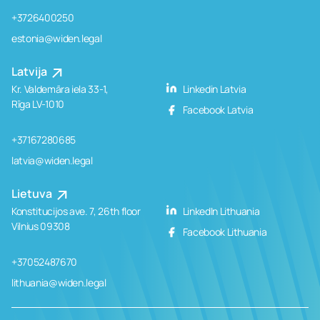
+3726400250
estonia@widen.legal
Latvija
Kr. Valdemāra iela 33-1,
Linkedin Latvia
Rīga LV-1010
Facebook Latvia
+37167280685
latvia@widen.legal
Lietuva
Konstitucijos ave. 7, 26th floor
LinkedIn Lithuania
Vilnius 09308
Facebook Lithuania
+37052487670
lithuania@widen.legal