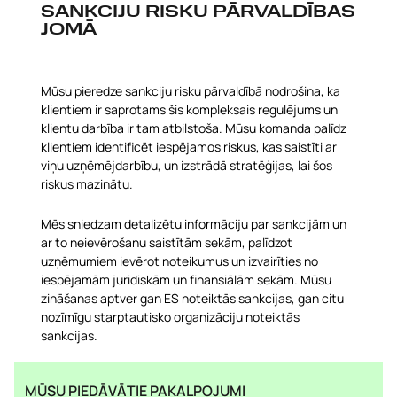
SANKCIJU RISKU PĀRVALDĪBAS
JOMĀ
Mūsu pieredze sankciju risku pārvaldībā nodrošina, ka
klientiem ir saprotams šis kompleksais regulējums un
klientu darbība ir tam atbilstoša. Mūsu komanda palīdz
klientiem identificēt iespējamos riskus, kas saistīti ar
viņu uzņēmējdarbību, un izstrādā stratēģijas, lai šos
riskus mazinātu.
Mēs sniedzam detalizētu informāciju par sankcijām un
ar to neievērošanu saistītām sekām, palīdzot
uzņēmumiem ievērot noteikumus un izvairīties no
iespējamām juridiskām un finansiālām sekām. Mūsu
zināšanas aptver gan ES noteiktās sankcijas, gan citu
nozīmīgu starptautisko organizāciju noteiktās
sankcijas.
MŪSU PIEDĀVĀTIE PAKALPOJUMI