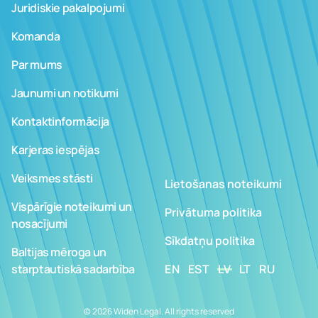
Juridiskie pakalpojumi
Komanda
Par mums
Jaunumi un notikumi
Kontaktinformācija
Karjeras iespējas
Veiksmes stāsti
Lietošanas noteikumi
Vispārīgie noteikumi un
Privātuma politika
nosacījumi
Sīkdatņu politika
Baltijas mēroga un
starptautiskā sadarbība
EN
EST
LV
LT
RU
© 2026 Widen Legal. All rights reserved