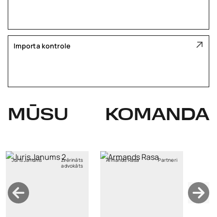
Importa kontrole
MŪSU
KOMANDA
Juris Janums
Zvērināts
Armands Rasa
Partneri
advokāts