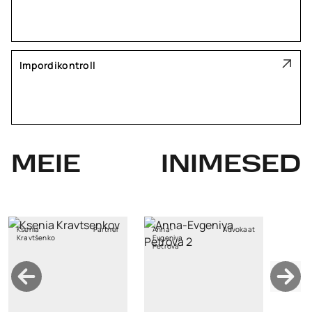
Impordikontroll
MEIE
INIMESED
Ksenia
Partner
Anna-
Advokaat
Kravtšenko
Evgeniya
Petrova