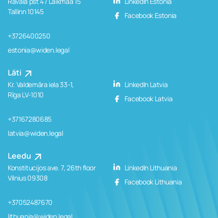
Rävala pst 4 / Laikmaa 15
LinkedIn Estonia
Tallinn 10145
Facebook Estonia
+3726400250
estonia@widen.legal
Läti
Kr. Valdemāra iela 33-1,
LinkedIn Latvia
Rīga LV-1010
Facebook Latvia
+37167280685
latvia@widen.legal
Leedu
Konstitucijos ave. 7, 26th floor
LinkedIn Lithuania
Vilnius 09308
Facebook Lithuania
+37052487670
lithuania@widen.legal