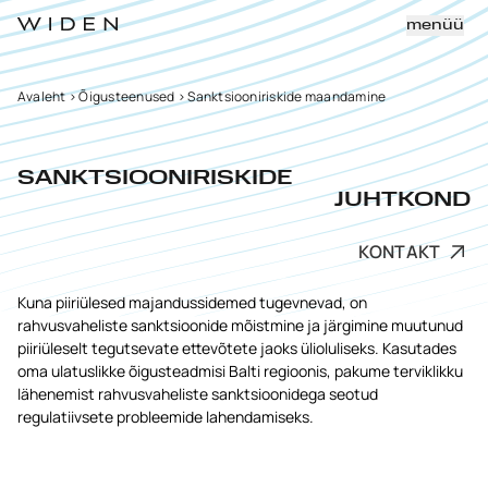
menüü
Avaleht
>
Õigusteenused
>
Sanktsiooniriskide maandamine
SANKTSIOONIRISKIDE
JUHTKOND
KONTAKT
Kuna piiriülesed majandussidemed tugevnevad, on
rahvusvaheliste sanktsioonide mõistmine ja järgimine muutunud
piiriüleselt tegutsevate ettevõtete jaoks ülioluliseks. Kasutades
oma ulatuslikke õigusteadmisi Balti regioonis, pakume terviklikku
lähenemist rahvusvaheliste sanktsioonidega seotud
regulatiivsete probleemide lahendamiseks.