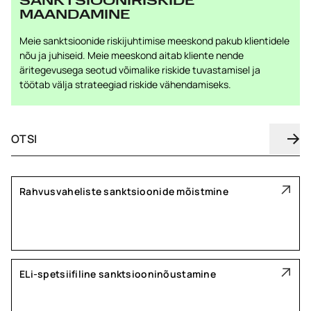
SANKTSIOONIRISKIDE
MAANDAMINE
Meie sanktsioonide riskijuhtimise meeskond pakub klientidele
nõu ja juhiseid. Meie meeskond aitab kliente nende
äritegevusega seotud võimalike riskide tuvastamisel ja
töötab välja strateegiad riskide vähendamiseks.
Rahvusvaheliste sanktsioonide mõistmine
ELi-spetsiifiline sanktsiooninõustamine