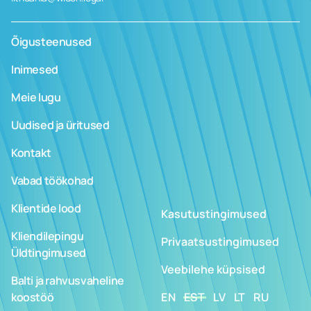
Õigusteenused
Inimesed
Meie lugu
Uudised ja üritused
Kontakt
Vabad töökohad
Klientide lood
Kasutustingimused
Kliendilepingu
Privaatsustingimused
Üldtingimused
Veebilehe küpsised
Balti ja rahvusvaheline
koostöö
EN
EST
LV
LT
RU