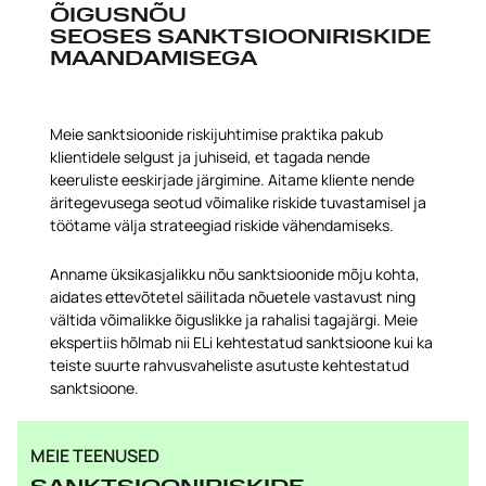
ÕIGUSNÕU
SEOSES SANKTSIOONIRISKIDE
MAANDAMISEGA
Meie sanktsioonide riskijuhtimise praktika pakub
klientidele selgust ja juhiseid, et tagada nende
keeruliste eeskirjade järgimine. Aitame kliente nende
äritegevusega seotud võimalike riskide tuvastamisel ja
töötame välja strateegiad riskide vähendamiseks.
Anname üksikasjalikku nõu sanktsioonide mõju kohta,
aidates ettevõtetel säilitada nõuetele vastavust ning
vältida võimalikke õiguslikke ja rahalisi tagajärgi. Meie
ekspertiis hõlmab nii ELi kehtestatud sanktsioone kui ka
teiste suurte rahvusvaheliste asutuste kehtestatud
sanktsioone.
MEIE TEENUSED