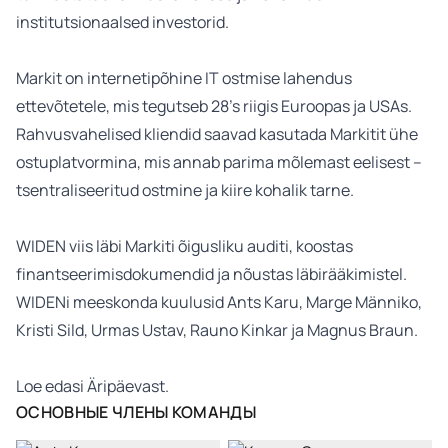
institutsionaalsed investorid.
Markit on internetipõhine IT ostmise lahendus
ettevõtetele, mis tegutseb 28’s riigis Euroopas ja USAs.
Rahvusvahelised kliendid saavad kasutada Markitit ühe
ostuplatvormina, mis annab parima mõlemast eelisest –
tsentraliseeritud ostmine ja kiire kohalik tarne.
WIDEN viis läbi Markiti õigusliku auditi, koostas
finantseerimisdokumendid ja nõustas läbirääkimistel.
WIDENi meeskonda kuulusid Ants Karu, Marge Männiko,
Kristi Sild, Urmas Ustav, Rauno Kinkar ja Magnus Braun.
Loe edasi
Äripäevast
.
ОСНОВНЫЕ ЧЛЕНЫ КОМАНДЫ