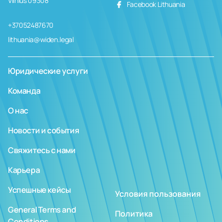
Vilnius 09308
Facebook Lithuania
+37052487670
lithuania@widen.legal
Юридические услуги
Команда
О нас
Новости и события
Свяжитесь с нами
Карьера
Успешные кейсы
Условия пользования
General Terms and
Политика
Conditions