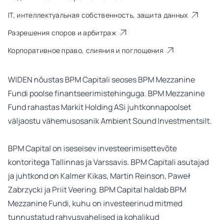
IT, интеллектуальная собственность, защита данных
Разрешения споров и арбитраж
Корпоративное право, слияния и поглощения
WIDEN nõustas
BPM Capital
i seoses BPM Mezzanine
Fundi poolse finantseerimistehinguga. BPM Mezzanine
Fund rahastas
Markit Holding AS
i juhtkonnapoolset
väljaostu vähemusosanik
Ambient Sound Investmentsilt
.
BPM Capital on iseseisev investeerimisettevõte
kontoritega Tallinnas ja Varssavis. BPM Capitali asutajad
ja juhtkond on Kalmer Kikas, Martin Reinson, Paweł
Zabrzycki ja Priit Veering. BPM Capital haldab BPM
Mezzanine Fundi, kuhu on investeerinud mitmed
tunnustatud rahvusvahelised ja kohalikud