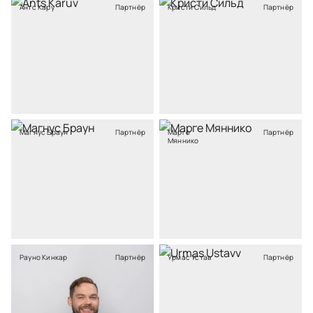
Антс Кару
Партнёр
Кристи Сильд
Партнёр
Магнус Браун
Партнёр
Марге
Партнёр
Мяннико
Рауно Кинкар
Партнёр
Урмас Устав
Партнёр