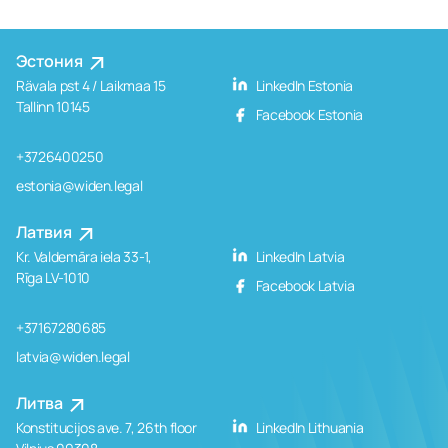
Эстония
Rävala pst 4 / Laikmaa 15
LinkedIn Estonia
Tallinn 10145
Facebook Estonia
+3726400250
estonia@widen.legal
Латвия
Kr. Valdemāra iela 33-1,
LinkedIn Latvia
Rīga LV-1010
Facebook Latvia
+37167280685
latvia@widen.legal
Литва
Konstitucijos ave. 7, 26th floor
LinkedIn Lithuania