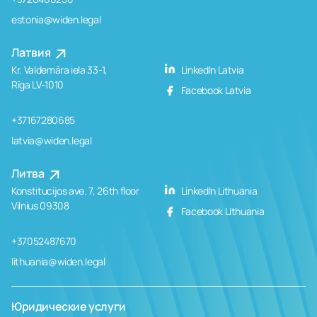
estonia@widen.legal
Латвия
Kr. Valdemāra iela 33-1,
LinkedIn Latvia
Rīga LV-1010
Facebook Latvia
+37167280685
latvia@widen.legal
Литва
Konstitucijos ave. 7, 26th floor
LinkedIn Lithuania
Vilnius 09308
Facebook Lithuania
+37052487670
lithuania@widen.legal
Юридические услуги