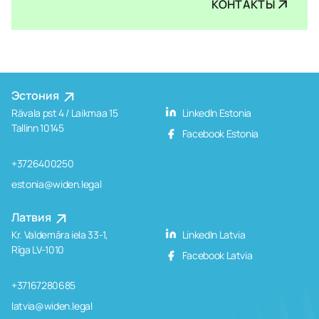
КОНТАКТЫ
Эстония
Rävala pst 4 / Laikmaa 15
LinkedIn Estonia
Tallinn 10145
Facebook Estonia
+3726400250
estonia@widen.legal
Латвия
Kr. Valdemāra iela 33-1,
LinkedIn Latvia
Rīga LV-1010
Facebook Latvia
+37167280685
latvia@widen.legal