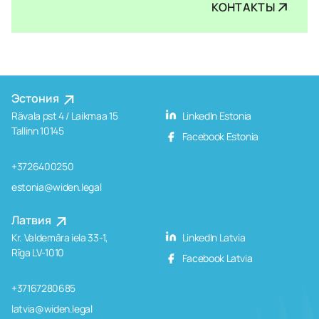
КОНТАКТЫ
Эстония
Rävala pst 4 / Laikmaa 15
LinkedIn Estonia
Tallinn 10145
Facebook Estonia
+3726400250
estonia@widen.legal
Латвия
Kr. Valdemāra iela 33-1,
LinkedIn Latvia
Rīga LV-1010
Facebook Latvia
+37167280685
latvia@widen.legal