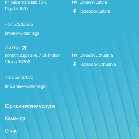
Kr. Valdemāra iela 33-1,
LinkedIn Latvia
Rīga LV-1010
Facebook Latvia
+37167280685
latvia@widen.legal
Литва
Konstitucijos ave. 7, 26th floor
LinkedIn Lithuania
Vilnius 09308
Facebook Lithuania
+37052487670
lithuania@widen.legal
Юридические услуги
Команда
О нас