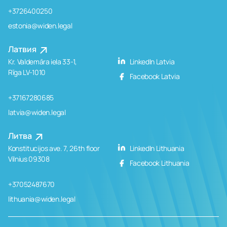
+3726400250
estonia@widen.legal
Латвия
Kr. Valdemāra iela 33-1,
LinkedIn Latvia
Rīga LV-1010
Facebook Latvia
+37167280685
latvia@widen.legal
Литва
Konstitucijos ave. 7, 26th floor
LinkedIn Lithuania
Vilnius 09308
Facebook Lithuania
+37052487670
lithuania@widen.legal